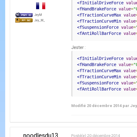
<fInitialDriveForce
valu
<fHandBrakeForce
value
=
"
<fTractionCurveMax
value
JeyM
Jey_M_
<fTractionCurveMin
value
<fSuspensionForce
value
=
<fAntiRollBarForce
value
Jester :
<fInitialDriveForce
valu
<fHandBrakeForce
value
=
"
<fTractionCurveMax
value
<fTractionCurveMin
value
<fSuspensionForce
value
=
<fAntiRollBarForce
value
Modifié
20 décembre 2014
par Je
noodlesdu13
Posté(e)
20 décembre 2014