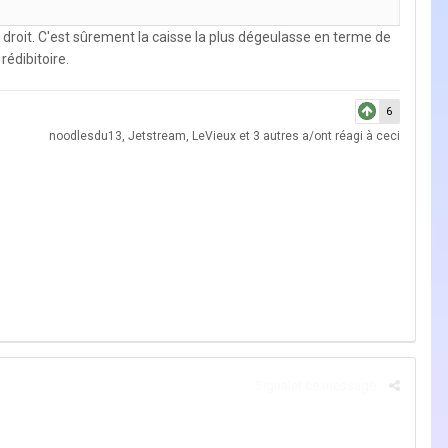
ut droit. C'est sûrement la caisse la plus dégeulasse en terme de
édibitoire.
6
noodlesdu13
,
Jetstream
,
LeVieux
et
3 autres
a/ont réagi à ceci
Signaler ce message