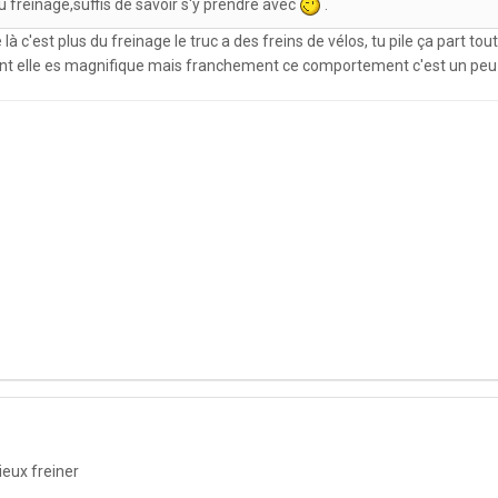
 freinage,suffis de savoir s'y prendre avec
.
à c'est plus du freinage le truc a des freins de vélos, tu pile ça part to
tant elle es magnifique mais franchement ce comportement c'est un peu r
eux freiner