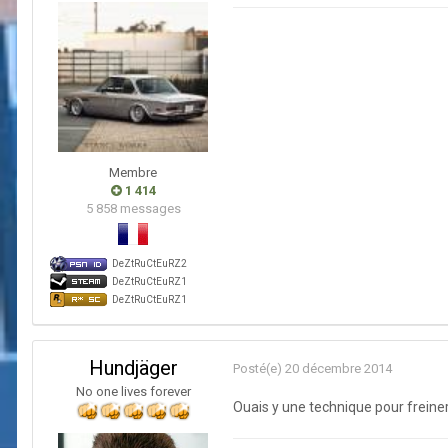
Membre
1 414
5 858 messages
DeZtRuCtEuRZ2
DeZtRuCtEuRZ1
DeZtRuCtEuRZ1
Hundjäger
Posté(e)
20 décembre 2014
No one lives forever
Ouais y une technique pour freine