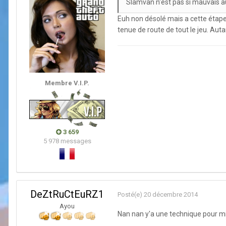
Slamvan n'est pas si mauvais au
Euh non désolé mais a cette étape l
tenue de route de tout le jeu. Au
Membre V.I.P.
3 659
5 978 messages
DeZtRuCtEuRZ1
Posté(e)
20 décembre 2014
Ayou
Nan nan y'a une technique pour mi