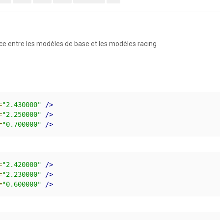
e entre les modèles de base et les modèles racing
=
"2.430000"
/>
=
"2.250000"
/>
=
"0.700000"
/>
=
"2.420000"
/>
=
"2.230000"
/>
=
"0.600000"
/>