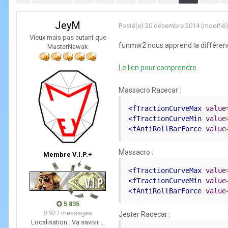
JeyM
Posté(e)
20 décembre 2014
(modifié)
Vieux mais pas autant que
funmw2 nous apprend la différenc
MasterNawak
Le lien pour comprendre
Massacro Racecar :
<fTractionCurveMax
value
<fTractionCurveMin
value
<fAntiRollBarForce
value
Massacro :
Membre V.I.P.+
<fTractionCurveMax
value
<fTractionCurveMin
value
<fAntiRollBarForce
value
5 835
8 927 messages
Jester Racecar :
Localisation :
Va savoir ...