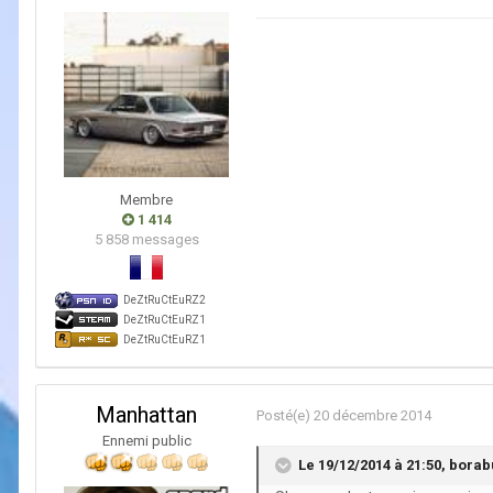
Membre
1 414
5 858 messages
DeZtRuCtEuRZ2
DeZtRuCtEuRZ1
DeZtRuCtEuRZ1
Manhattan
Posté(e)
20 décembre 2014
Ennemi public
Le 19/12/2014 à 21:50, borabu