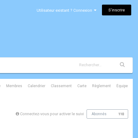
S’inscrire
Utilisateur existant ? Connexion
é
Membres
Calendrier
Classement
Carte
Règlement
Équipe
Connectez-vous pour activer le suivi
Abonnés
110