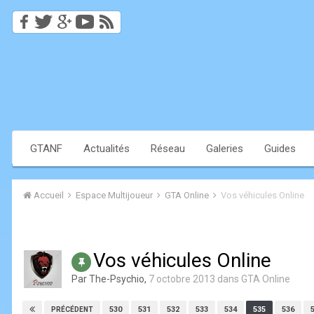
GTANF
Actualités
Réseau
Galeries
Guides
Accueil
Espace Multijoueur
GTA Online
Vos véhicules Online
Vos véhicules Online
Par
The-Psychio
,
7 octobre 2013
dans
GTA Online
530
531
532
533
534
535
536
PRÉCÉDENT