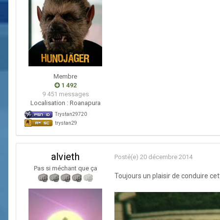
Membre
1 492
9 451 messages
Localisation :
Roanapura
Trystan29720
trystan29
alvieth
Posté(e)
20 décembre 2014
Pas si méchant que ça
Toujours un plaisir de conduire ce