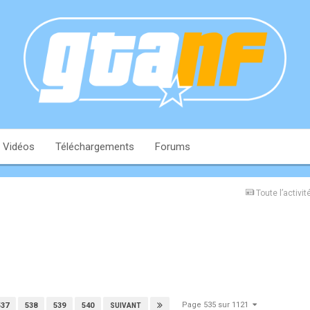
Vidéos
Téléchargements
Forums
Toute l’activit
Page 535 sur 1121
537
538
539
540
SUIVANT