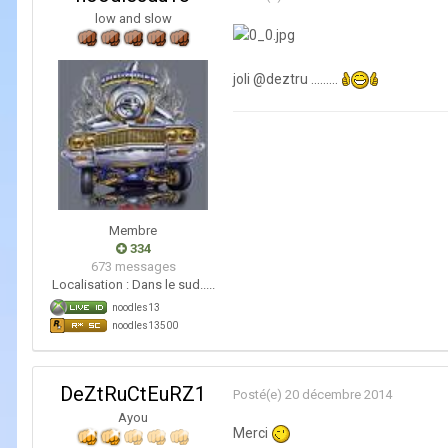
low and slow
joli @deztru .........
Membre
334
673 messages
Localisation :
Dans le sud.....
noodles13
noodles13500
DeZtRuCtEuRZ1
Posté(e)
20 décembre 2014
Ayou
Merci