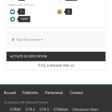
RÉACTIONS REÇUES
7
2
1694
Type de contenu
ACTIVITÉ DE RÉPUTATION
Il n’y a encore rien ici
Accueil
Publicités
Partenariat
Contact
Le réseau GTA Network France
GTANF
GTA 6
GTA 5
GTAMulti
Chinatown Wars