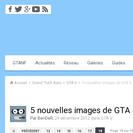
GTANF
Actualités
Réseau
Galeries
Guides
Accueil
Grand Theft Auto
GTA V
5 nouvelles images de GTA 5
5 nouvelles images de GTA 
Par
BenDeR
,
24 décembre 2012
dans
GTA V
Page 18 sur 
13
14
15
16
17
18
PRÉCÉDENT