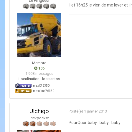
Le Flingueur
il et 16h25 je vien de me lever et i
Membre
106
1 908 messages
Localisation :
los santos
maxX76350
maxxime76350
Ulchigo
Posté(e)
1 janvier 2013
Pickpocket
PourQuoi :baby: :baby: :baby: