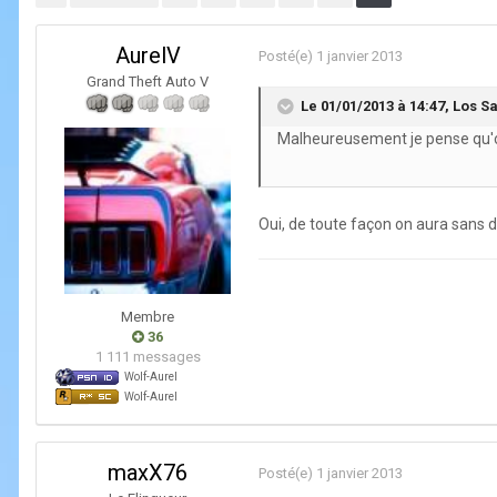
AurelV
Posté(e)
1 janvier 2013
Grand Theft Auto V
Le 01/01/2013 à 14:47, Los San
Malheureusement je pense qu'o
Oui, de toute façon on aura sans 
Membre
36
1 111 messages
Wolf-Aurel
Wolf-Aurel
maxX76
Posté(e)
1 janvier 2013