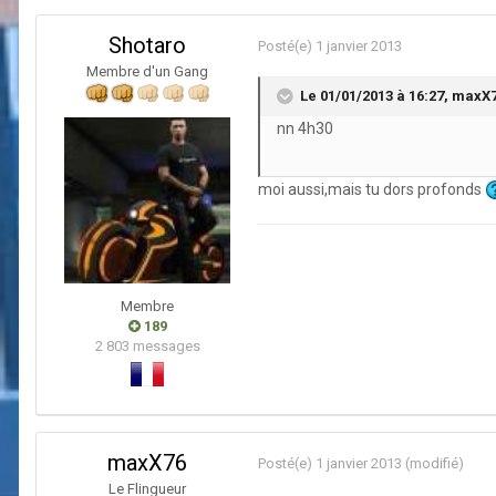
Shotaro
Posté(e)
1 janvier 2013
Membre d'un Gang
Le 01/01/2013 à 16:27, maxX76
nn 4h30
moi aussi,mais tu dors profonds
Membre
189
2 803 messages
maxX76
Posté(e)
1 janvier 2013
(modifié)
Le Flingueur