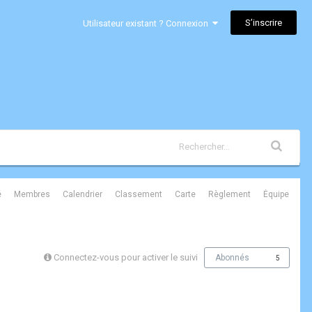
S’inscrire
Utilisateur existant ? Connexion
é
Membres
Calendrier
Classement
Carte
Règlement
Équipe
Connectez-vous pour activer le suivi
Abonnés
5