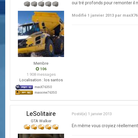
oui tré profonds pour remonter il 
Modifié
1 janvier 2013
par maxX76
Membre
106
1 908 messages
Localisation :
los santos
maxX76350
maxxime76350
LeSolitaire
Posté(e)
1 janvier 2013
GTA Walker
En même vous croyiez réellement 