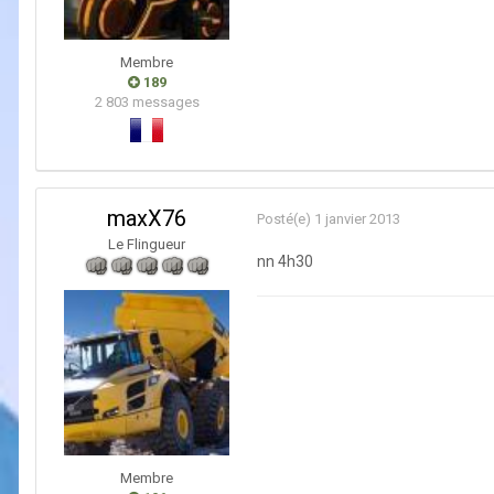
Membre
189
2 803 messages
maxX76
Posté(e)
1 janvier 2013
Le Flingueur
nn 4h30
Membre