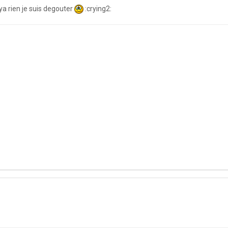
l ya rien je suis degouter
:crying2: