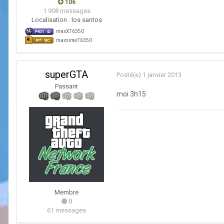
106
1 908 messages
Localisation :
los santos
maxX76350
maxxime76350
superGTA
Posté(e)
1 janvier 2013
Passant
moi 3h15
Membre
0
61 messages