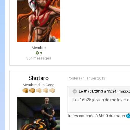
Membre
9
364 messages
Shotaro
Posté(e)
1 janvier 2013
Membre d'un Gang
Le 01/01/2013 à 15:24, maxX76
il et 16h25 je vien de me lever et
tut'es couchée à 6h00 du matin