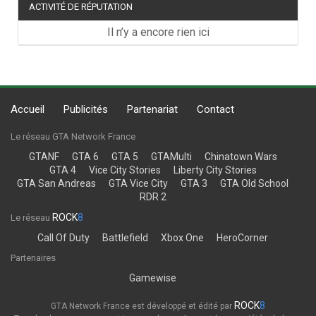
ACTIVITÉ DE RÉPUTATION
Il n’y a encore rien ici
Accueil
Publicités
Partenariat
Contact
Le réseau GTA Network France
GTANF
GTA 6
GTA 5
GTAMulti
Chinatown Wars
GTA 4
Vice City Stories
Liberty City Stories
GTA San Andreas
GTA Vice City
GTA 3
GTA Old School
RDR 2
ROCK
8
Le réseau
Call Of Duty
Battlefield
Xbox One
HeroCorner
Partenaires
Gamewise
ROCK
8
GTA Network France est développé et édité par