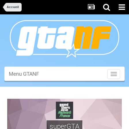
Accueil
Menu GTANF
Toggle
navigati
superGTA