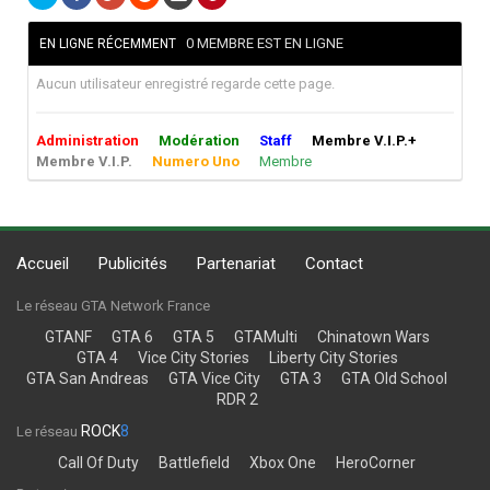
0 MEMBRE EST EN LIGNE
EN LIGNE RÉCEMMENT
Aucun utilisateur enregistré regarde cette page.
Administration
Modération
Staff
Membre V.I.P.+
Membre V.I.P.
Numero Uno
Membre
Accueil
Publicités
Partenariat
Contact
Le réseau GTA Network France
GTANF
GTA 6
GTA 5
GTAMulti
Chinatown Wars
GTA 4
Vice City Stories
Liberty City Stories
GTA San Andreas
GTA Vice City
GTA 3
GTA Old School
RDR 2
ROCK
8
Le réseau
Call Of Duty
Battlefield
Xbox One
HeroCorner