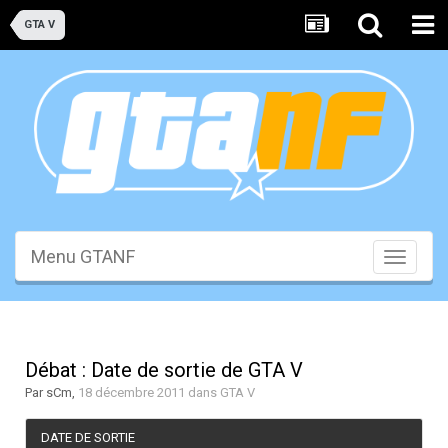
GTA V
Menu GTANF
Toggle
navigati
Débat : Date de sortie de GTA V
Par
sCm
,
18 décembre 2011
dans
GTA V
DATE DE SORTIE