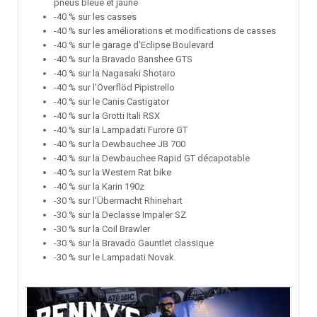
pneus bleue et jaune
-40 % sur les casses
-40 % sur les améliorations et modifications de casses
-40 % sur le garage d'Eclipse Boulevard
-40 % sur la Bravado Banshee GTS
-40 % sur la Nagasaki Shotaro
-40 % sur l'Överflöd Pipistrello
-40 % sur le Canis Castigator
-40 % sur la Grotti Itali RSX
-40 % sur la Lampadati Furore GT
-40 % sur la Dewbauchee JB 700
-40 % sur la Dewbauchee Rapid GT décapotable
-40 % sur la Western Rat bike
-40 % sur la Karin 190z
-30 % sur l'Übermacht Rhinehart
-30 % sur la Declasse Impaler SZ
-30 % sur la Coil Brawler
-30 % sur la Bravado Gauntlet classique
-30 % sur le Lampadati Novak.