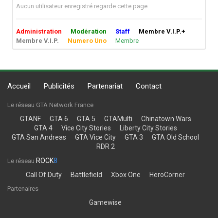
Aucun utilisateur enregistré regarde cette page.
Administration
Modération
Staff
Membre V.I.P.+
Membre V.I.P.
Numero Uno
Membre
Accueil
Publicités
Partenariat
Contact
Le réseau GTA Network France
GTANF
GTA 6
GTA 5
GTAMulti
Chinatown Wars
GTA 4
Vice City Stories
Liberty City Stories
GTA San Andreas
GTA Vice City
GTA 3
GTA Old School
RDR 2
ROCK
8
Le réseau
Call Of Duty
Battlefield
Xbox One
HeroCorner
Partenaires
Gamewise