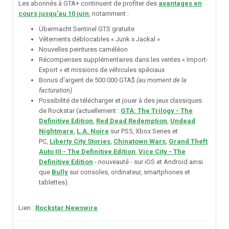
Les abonnés à GTA+ continuent de profiter des
avantages en
cours jusqu'au 10 juin
, notamment
:
Übermacht Sentinel GTS gratuite
Vêtements déblocables « Junk x Jackal »
Nouvelles peintures caméléon
Récompenses supplémentaires dans les ventes « Import-
Export » et missions de véhicules spéciaux
Bonus d'argent de 500 000 GTA$
(au moment de la
facturation)
Possibilité de télécharger et jouer à des jeux classiques
de Rockstar (actuellement :
GTA: The Trilogy - The
Definitive Edition
,
Red Dead Redemption
,
Undead
Nightmare
,
L.A. Noire
sur PS5, Xbox Series et
PC,
Liberty City Stories
,
Chinatown Wars
,
Grand Theft
Auto III - The Definitive Edition
,
Vice City - The
Definitive Edition
- nouveauté - sur iOS et Android ainsi
que
Bully
sur consoles, ordinateur, smartphones et
tablettes).
Lien
:
Rockstar Newswire