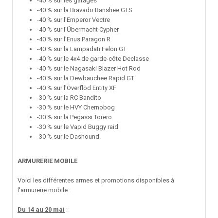
-40 % sur les garages
-40 % sur la Bravado Banshee GTS
-40 % sur l'Emperor Vectre
-40 % sur l'Übermacht Cypher
-40 % sur l'Enus Paragon R
-40 % sur la Lampadati Felon GT
-40 % sur le 4x4 de garde-côte Declasse
-40 % sur le Nagasaki Blazer Hot Rod
-40 % sur la Dewbauchee Rapid GT
-40 % sur l'Överflöd Entity XF
-30 % sur la RC Bandito
-30 % sur le HVY Chernobog
-30 % sur la Pegassi Torero
-30 % sur le Vapid Buggy raid
-30 % sur le Dashound.
ARMURERIE MOBILE
Voici les différentes armes et promotions disponibles à
l'armurerie mobile
:
Du 14 au 20 mai
: