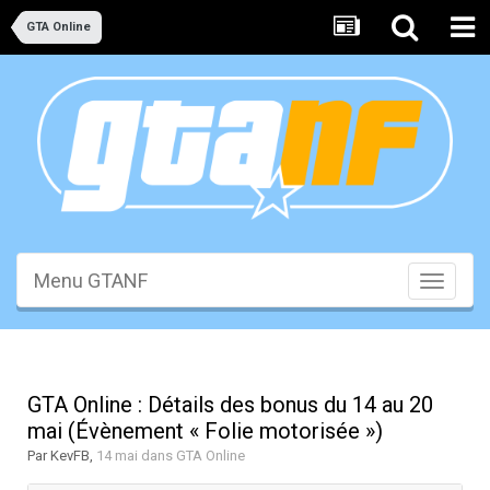
GTA Online
Menu GTANF
Toggle
navigati
GTA Online : Détails des bonus du 14 au 20
mai (Évènement « Folie motorisée »)
Par
KevFB
,
14 mai
dans
GTA Online