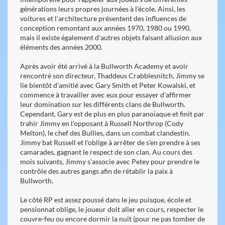
générations leurs propres journées à l'école. Ainsi, les
voitures et l'architecture présentent des influences de
conception remontant aux années 1970, 1980 ou 1990,
mais il existe également d'autres objets faisant allusion aux
éléments des années 2000.
Après avoir été arrivé à la Bullworth Academy et avoir
rencontré son directeur, Thaddeus Crabblesnitch, Jimmy se
lie bientôt d'amitié avec Gary Smith et Peter Kowalski, et
commence à travailler avec eux pour essayer d'affirmer
leur domination sur les différents clans de Bullworth.
Cependant, Gary est de plus en plus paranoïaque et finit par
trahir Jimmy en l'opposant à Russell Northrop (Cody
Melton), le chef des Bullies, dans un combat clandestin.
Jimmy bat Russell et l'oblige à arrêter de s'en prendre à ses
camarades, gagnant le respect de son clan. Au cours des
mois suivants, Jimmy s'associe avec Petey pour prendre le
contrôle des autres gangs afin de rétablir la paix à
Bullworth.
Le côté RP est assez poussé dans le jeu puisque, école et
pensionnat oblige, le joueur doit aller en cours, respecter le
couvre-feu ou encore dormir la nuit (pour ne pas tomber de