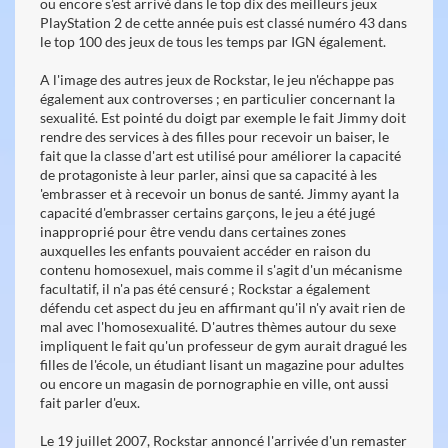
ou encore s'est arrivé dans le top dix des meilleurs jeux
PlayStation 2 de cette année puis est classé numéro 43 dans
le top 100 des jeux de tous les temps par IGN également.
A l'image des autres jeux de Rockstar, le jeu n'échappe pas
également aux controverses ; en particulier concernant la
sexualité. Est pointé du doigt par exemple le fait Jimmy doit
rendre des services à des filles pour recevoir un baiser, le
fait que la classe d'art est utilisé pour améliorer la capacité
de protagoniste à leur parler, ainsi que sa capacité à les
'embrasser et à recevoir un bonus de santé. Jimmy ayant la
capacité d'embrasser certains garçons, le jeu a été jugé
inapproprié pour être vendu dans certaines zones
auxquelles les enfants pouvaient accéder en raison du
contenu homosexuel, mais comme il s'agit d'un mécanisme
facultatif, il n'a pas été censuré ; Rockstar a également
défendu cet aspect du jeu en affirmant qu'il n'y avait rien de
mal avec l'homosexualité. D'autres thèmes autour du sexe
impliquent le fait qu'un professeur de gym aurait dragué les
filles de l'école, un étudiant lisant un magazine pour adultes
ou encore un magasin de pornographie en ville, ont aussi
fait parler d'eux.
Le 19 juillet 2007, Rockstar annoncé l'arrivée d'un remaster