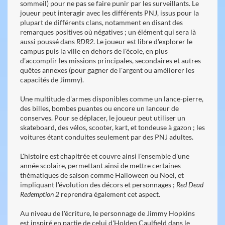
sommeil) pour ne pas se faire punir par les surveillants. Le
joueur peut interagir avec les différents PNJ, issus pour la
plupart de différents clans, notamment en disant des
remarques positives où négatives ; un élément qui sera là
aussi poussé dans
RDR2
. Le joueur est libre d'explorer le
campus puis la ville en dehors de l'école, en plus
d'accomplir les missions principales, secondaires et autres
quêtes annexes (pour gagner de l'argent ou améliorer les
capacités de Jimmy).
Une multitude d'armes disponibles comme un lance-pierre,
des billes, bombes puantes ou encore un lanceur de
conserves. Pour se déplacer, le joueur peut utiliser un
skateboard, des vélos, scooter, kart, et tondeuse à gazon ; les
voitures étant conduites seulement par des PNJ adultes.
L'histoire est chapitrée et couvre ainsi l'ensemble d'une
année scolaire, permettant ainsi de mettre certaines
thématiques de saison comme Halloween ou Noël, et
impliquant l'évolution des décors et personnages ;
Red Dead
Redemption 2
reprendra également cet aspect.
Au niveau de l'écriture, le personnage de Jimmy Hopkins
est inspiré en partie de celui d'Holden Caulfield dans le