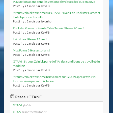
PlayStation abandonne les versions physiques des jeux en 2028
Posté il y a 1 mois par KevFB
Strauss Zelnick s'exprime sur GTA VI, l'avenir de Rockstar Games et
l'intelligence artificielle
Posté il y a 2 mois par Isyanho
Rockstar Games présente Table Tennis fête ses 20 ans !
Posté il y a 2 mois par KevFB
L.A. Noire fête ses 15 ans !
Posté il y a 2 mois par KevFB
Max Payne 3 fête ses 14 ans !
Posté il y a 2 mois par KevFB
GTA VI : Strauss Zelnick parle de l'IA, des conditions de travail et du
modding
Posté il y a 3 mois par KevFB
Strauss Zelnick s'exprime brièvement sur GTA VI après l'avoir vu
tourner ainsi que sur L.A. Noire
Posté il y a 3 mois par KevFB
Réseau GTANF
GTA VI
gta6.fr
GTA V
grandtheftauto5.fr