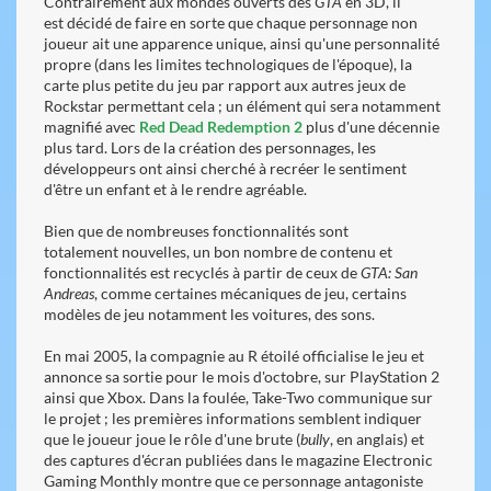
Contrairement aux mondes ouverts des
GTA
en 3D, il
est décidé de faire en sorte que chaque personnage non
joueur ait une apparence unique, ainsi qu'une personnalité
propre (dans les limites technologiques de l'époque), la
carte plus petite du jeu par rapport aux autres jeux de
Rockstar permettant cela ; un élément qui sera notamment
magnifié avec
Red Dead Redemption 2
plus d'une décennie
plus tard. Lors de la création des personnages, les
développeurs ont ainsi cherché à recréer le sentiment
d'être un enfant et à le rendre agréable.
Bien que de nombreuses fonctionnalités sont
totalement nouvelles, un bon nombre de contenu et
fonctionnalités est recyclés à partir de ceux de
GTA: San
Andreas
, comme certaines mécaniques de jeu, certains
modèles de jeu notamment les voitures, des sons.
En mai 2005, la compagnie au R étoilé officialise le jeu et
annonce sa sortie pour le mois d'octobre, sur PlayStation 2
ainsi que Xbox. Dans la foulée, Take-Two communique sur
le projet ; les premières informations semblent indiquer
que le joueur joue le rôle d'une brute (
bully
, en anglais) et
des captures d'écran publiées dans le magazine Electronic
Gaming Monthly montre que ce personnage antagoniste