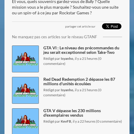
Et vous, quels souvenirs gardez-vous de
Bully
? Quelle
mission vous a le plus marquée ? Souhaitez-vous une suite
ou un spin-of à ce jeu par Rockstar Games ?
partager cet article sur
lire l'article
Ne manquez pas ces articles sur le réseau GTANF
GTA VI : Le niveau des précommandes du
jeu serait exceptionnel selon Take-Two
Rédigé par
Isyanho,
il y a 21 heures (0
commentaire)
lire l'article
Red Dead Redemption 2 dépasse les 87
millions d'unités écoulées
Rédigé par
Isyanho,
il y a 21 heures (0
commentaire)
lire l'article
GTA V dépasse les 230 millions
d'exemplaires vendus
Rédigé par
KevFB,
il y a 22 heures (0 commentaire)
lire l'article