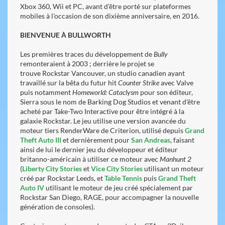
Xbox 360, Wii et PC, avant d'être porté sur plateformes
mobiles à l'occasion de son dixième anniversaire, en 2016.
BIENVENUE À BULLWORTH
Les premières traces du développement de
Bully
remonteraient à 2003 ; derrière le projet se
trouve Rockstar Vancouver, un studio canadien ayant
travaillé sur la bêta du futur hit
Counter Strike
avec Valve
puis notamment
Homeworld: Cataclysm
pour son éditeur,
Sierra sous le nom de Barking Dog Studios et venant d'être
acheté par Take-Two Interactive pour être intégré à la
galaxie Rockstar. Le jeu utilise une version avancée du
moteur tiers RenderWare de Criterion, utilisé depuis
Grand
Theft Auto III
et dernièrement pour
San Andreas
, faisant
ainsi de lui le dernier jeu du développeur et éditeur
britanno-américain à utiliser ce moteur avec
Manhunt 2
(
Liberty City Stories
et
Vice City Stories
utilisant un moteur
créé par Rockstar Leeds, et
Table Tennis
puis
Grand Theft
Auto IV
utilisant le moteur de jeu créé spécialement par
Rockstar San Diego, RAGE, pour accompagner la nouvelle
génération de consoles).