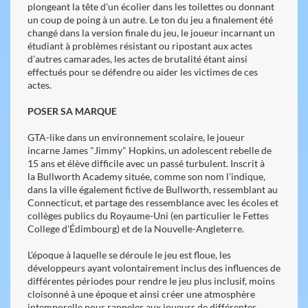
plongeant la tête d'un écolier dans les toilettes ou donnant
un coup de poing à un autre. Le ton du jeu a finalement été
changé dans la version finale du jeu, le joueur incarnant un
étudiant à problèmes résistant ou ripostant aux actes
d'autres camarades, les actes de brutalité étant ainsi
effectués pour se défendre ou aider les victimes de ces
actes.
POSER SA MARQUE
GTA-like dans un environnement scolaire, le joueur
incarne James "Jimmy" Hopkins, un adolescent rebelle de
15 ans et élève difficile avec un passé turbulent. Inscrit à
la Bullworth Academy située, comme son nom l'indique,
dans la ville également fictive de Bullworth, ressemblant au
Connecticut, et partage des ressemblance avec les écoles et
collèges publics du Royaume-Uni (en particulier le Fettes
College d'Édimbourg) et de la Nouvelle-Angleterre.
L'époque à laquelle se déroule le jeu est floue, les
développeurs ayant volontairement inclus des influences de
différentes périodes pour rendre le jeu plus inclusif, moins
cloisonné à une époque et ainsi créer une atmosphère
intemporelle pour rappeler aux joueurs de différentes