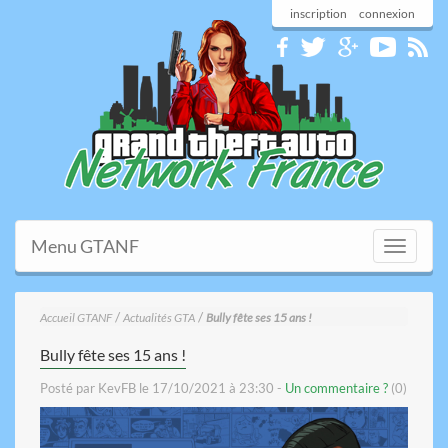
inscription
connexion
Menu GTANF
Toggle
navigati
/
/
Accueil GTANF
Actualités GTA
Bully fête ses 15 ans !
Bully fête ses 15 ans !
Posté par KevFB le 17/10/2021 à 23:30 -
Un commentaire ?
(0)