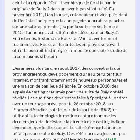
celui-ci a répondu "Oui. Il semble que je ferai la bande
originale de Bully 2 dans un avenir pas si lointain". En
novembre 2011, Dan Houser, cofondateur et vice-président
de Rockstar indique que la compagnie pourrait se pencher
sur une suite au premier jeu par la suite ; en septembre
2013, il annonce avoir différentes idées pour un
Bully 2
.
Entre temps, le studio de Rockstar Vancouver ferme et
fusionne avec Rockstar Toronto, les employés se voyant
offrir la possibilité d'intégrer n'importe quel autre studio de
la compagnie, si besoin.
Des années plus tard, en août 2017, des concept arts qui
proviendraient du développement d'une suite fuitent sur
Internet, montrant notamment de nouveaux personnages et
une maison de banlieue délabrée. En octobre 2018, des
appels de casting présumés pour une suite de
Bully
ont été
révélés. Les auditions devaient se faire à Spotlight à Londres
avec un tournage prévu pour le 26 octobre 2018 aux
Pinewood Studios (soir le jour de la sortie de
RDR2
), en
utilisant la technologie de motion capture (comme les
derniers jeux de Rockstar) ; la directrice de casting indique
cependant que le titre auquel faisait référence l'annonce
n'était pas une suite de
Bully
. Des références au jeu sont par
la suite disponibles dans
Red Dead Redemption 2
et
GTA