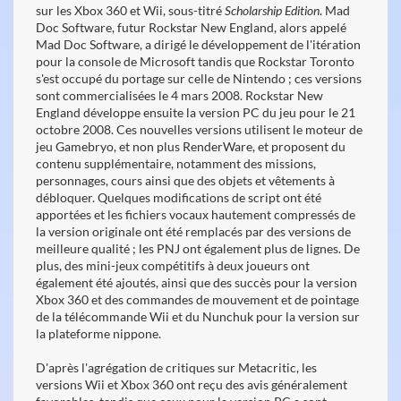
sur les Xbox 360 et Wii, sous-titré
Scholarship Edition
. Mad
Doc Software, futur Rockstar New England, alors appelé
Mad Doc Software, a dirigé le développement de l'itération
pour la console de Microsoft tandis que Rockstar Toronto
s'est occupé du portage sur celle de Nintendo ; ces versions
sont commercialisées le 4 mars 2008. Rockstar New
England développe ensuite la version PC du jeu pour le 21
octobre 2008. Ces nouvelles versions utilisent le moteur de
jeu Gamebryo, et non plus RenderWare, et proposent du
contenu supplémentaire, notamment des missions,
personnages, cours ainsi que des objets et vêtements à
débloquer. Quelques modifications de script ont été
apportées et les fichiers vocaux hautement compressés de
la version originale ont été remplacés par des versions de
meilleure qualité ; les PNJ ont également plus de lignes. De
plus, des mini-jeux compétitifs à deux joueurs ont
également été ajoutés, ainsi que des succès pour la version
Xbox 360 et des commandes de mouvement et de pointage
de la télécommande Wii et du Nunchuk pour la version sur
la plateforme nippone.
D'après l'agrégation de critiques sur Metacritic, les
versions Wii et Xbox 360 ont reçu des avis généralement