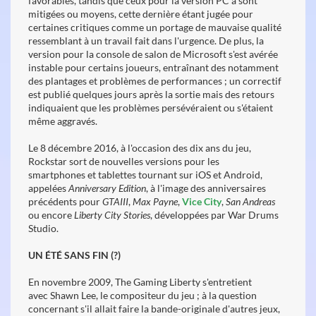
favorables, tandis que ceux pour la version PC a sont
mitigées ou moyens, cette dernière étant jugée pour
certaines critiques comme un portage de mauvaise qualité
ressemblant à un travail fait dans l'urgence. De plus, la
version pour la console de salon de Microsoft s'est avérée
instable pour certains joueurs, entraînant des notamment
des plantages et problèmes de performances ; un correctif
est publié quelques jours après la sortie mais des retours
indiquaient que les problèmes persévéraient ou s'étaient
même aggravés.
Le 8 décembre 2016, à l'occasion des dix ans du jeu,
Rockstar sort de nouvelles versions pour les
smartphones et tablettes tournant sur iOS et Android,
appelées
Anniversary Edition
, à l'image des anniversaires
précédents pour
GTAIII
,
Max Payne
,
Vice City
,
San Andreas
ou encore
Liberty City Stories
, développées par War Drums
Studio.
UN ÉTÉ SANS FIN (?)
En novembre 2009, The Gaming Liberty s'entretient
avec Shawn Lee, le compositeur du jeu ; à la question
concernant s'il allait faire la bande-originale d'autres jeux,