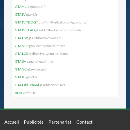
GTAMulti
gtamulti.fr
GTA IV
gta-4.fr
GTA IV TBOGT
gta-4.fr/the-ballad-of-gay-tony/
GTA IV TLAD
gta-4.fr/the-lost-and-damned/
GTA CW
gta-chinatownwars.fr
GTA VCS
gtavicecitystories-fr.net
GTA LCS
gtalibertycitystories-fr.net
GTA SA
sanandreas-fr.net
GTA VC
gta-vicecity.fr
GTA III
gta-3.fr
GTA Old School
gtaoldschool.net
RDR 2
rdr2.fr
Accueil
Publicités
Partenariat
Contact