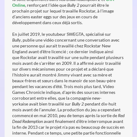
Online
, renforçant l'idée que
Bully 2
pourrait être le
prochain projet sur lequel travaille Rockstar, à l'image
d'anciens easter eggs sur des jeux en cours de
développement dans ceux déjà sortis.
En juillet 2019, le youtubeur SWEGTA, spécialisé sur
Bully
, publie une vidéo concernant une conversation avec
une personne qui aurait travaillé chez Rockstar New
England avant d'être licencié ; ce dernier indique ainsi
que Rockstar avait travaillé sur une suite pendant plusieurs
mois avant de s'arrêter en 2009. Il a affirmé avoir travaillé
sur divers mécanismes pour ce projet et a déclaré que
l'histoire aurait montré Jimmy vivant avec sa mère et
beaux-frères et sœurs dans le manoir de son beau-père
pendant les vacances d'été. Trois mois plus tard, Video
Games Chronicle indique, d'après des sources internes
corroborant entre elles, que la compagnie new-
yorkaise avait bien travaillé sur
Bully 2
pendant dix-huit
mois avant de l'annuler. La production du jeu a cependant
commencé en mai 2010, peu de temps après la sortie de
Red
Dead Redemption
avant finalement d'être interrompue avant
la fin de 2013 car le projet n'a pas eu beaucoup de succès en
interne. Pendant ce temps, une petite partie fonctionnelle