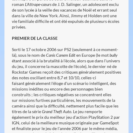
roman
L'Attrape-cœurs
de J. D. Salinger, un adolescent exclu
de son lycée à la veille des vacances de Noël et errant seul
dans la ville de New York. Ainsi, Jimmy et Holden ont une
vie familiale difficile et ont été expulsés de plusieurs écoles
privées.
PREMIER DE LA CLASSE
Sorti le 17 octobre 2006 sur PS2 (seulement à ce moment-
là), sous le nom de
Canis Canem Edit
en Europe (le mot
bully
étant associé à la brutalité à l'école, alors que dans l'univers
du jeu, il concerne la mascotte de l'école), le dernier né de
Rockstar Games reçoit des critiques généralement positives
des notes oscillant entre 8,7 et 10/10, celles-ci
faisant généralement l'éloge d'un scénario intelligent, des
missions inédites ou encore des personnages bien
construits ; les critiques négatives se concentrent elles
sur missions furtives particulières, les mouvements de la
caméra ainsi que la difficulté, nettement plus facile que les
titres de la série
Grand Theft Auto
. Le jeu remporte
également le prix du meilleur jeu d'action PlayStation 2 par
IGN, celui de la meilleure musique originale par GameSpot
et finaliste pour le jeu de l'année 2006 par le même média,