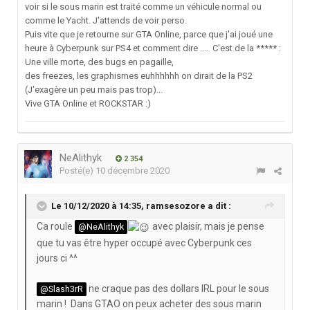
voir si le sous marin est traité comme un véhicule normal ou
comme le Yacht. J'attends de voir perso.
Puis vite que je retourne sur GTA Online, parce que j'ai joué une
heure à Cyberpunk sur PS4 et comment dire .... C'est de la ***** :
Une ville morte, des bugs en pagaille,
des freezes, les graphismes euhhhhhh on dirait de la PS2
(J'exagère un peu mais pas trop)...
Vive GTA Online et ROCKSTAR
:)
NeAlithyk
2 354
Posté(e)
10 décembre 2020
Le 10/12/2020 à 14:35,
ramsesozore
a dit :
Ca roule
avec plaisir, mais je pense
@NeAlithyk
que tu vas être hyper occupé avec Cyberpunk ces
jours ci ^^
ne craque pas des dollars IRL pour le sous
@Slash3rR
marin ! Dans GTAO on peux acheter des sous marin