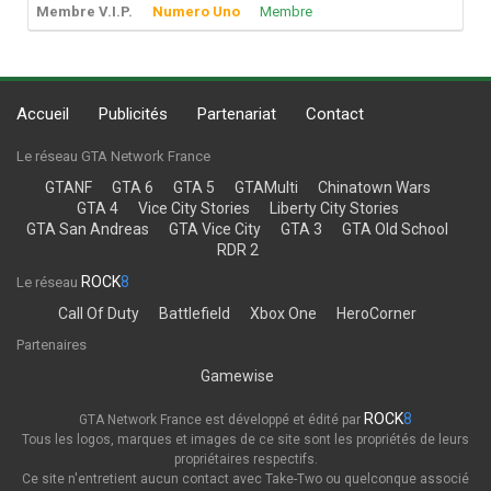
Membre V.I.P.
Numero Uno
Membre
Accueil
Publicités
Partenariat
Contact
Le réseau GTA Network France
GTANF
GTA 6
GTA 5
GTAMulti
Chinatown Wars
GTA 4
Vice City Stories
Liberty City Stories
GTA San Andreas
GTA Vice City
GTA 3
GTA Old School
RDR 2
ROCK
8
Le réseau
Call Of Duty
Battlefield
Xbox One
HeroCorner
Partenaires
Gamewise
ROCK
8
GTA Network France est développé et édité par
Tous les logos, marques et images de ce site sont les propriétés de leurs
propriétaires respectifs.
Ce site n'entretient aucun contact avec Take-Two ou quelconque associé