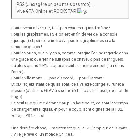
PS2 (J'exagère un peu mais pas trop)...
Vive GTA Online et ROCKSTAR
Pour revenir à CB2077, faut pas exagérer quand même !
Pour les graphismes, PS4, on est en fin de vie de la console
(quoique) et perso, je ne trouve pas les graphismes si à la
ramasse que ça !
Pour les bugs, ouais, y'en a, comme lorsque l'on se regarde dans
une glace et que rien ne suit (pas de cheveux, pas de fringues),
ou alors quand 2 PNJ apparaissent au même endroit (l'un dans
l'autre)
Pour la ville morte, .... pas d'accord, ... pour l'instant !
Et CD Projekt étant ce qu'ils sont, cela va être corrigé au fur et à
mesure (d'ailleurs GTAV à s sortie n’était pas, lui aussi, exempt de
bugs)
Le seul truc qui me dérange au plus haut point, ce sont les temps
de chargements, qui là, et pour le coup, sont dignes de la PS2,
voire, ... PS1 <= Lol
Une dernière chose, ... maintenant que j'ai vu l'ampleur de la carte
/ ville, je rêve d'"un monde Online !!!