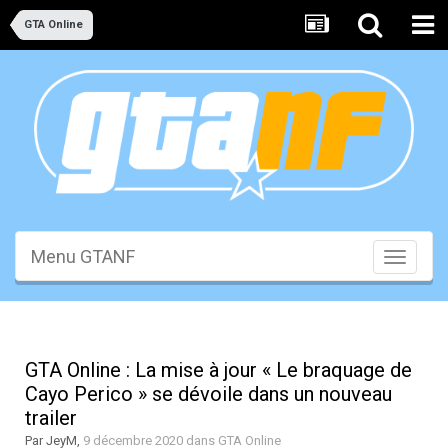
GTA Online
Menu GTANF
Toggle
navigati
GTA Online : La mise à jour « Le braquage de
Cayo Perico » se dévoile dans un nouveau
trailer
Par
JeyM
,
9 décembre 2020
dans
GTA Online