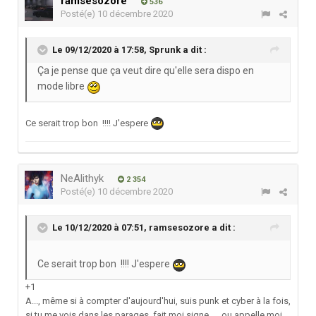
ramsesozore
536
Posté(e)
10 décembre 2020
Le 09/12/2020 à 17:58,
Sprunk
a dit :
Ça je pense que ça veut dire qu'elle sera dispo en
mode libre
Ce serait trop bon !!!! J'espere
NeAlithyk
2 354
Posté(e)
10 décembre 2020
Le 10/12/2020 à 07:51,
ramsesozore
a dit :
Ce serait trop bon !!!! J'espere
+1
A..., même si à compter d'aujourd'hui, suis punk et cyber à la fois,
si tu me vois dans les parages, fait moi signe, ... ou appelle moi,