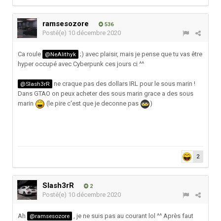
ramsesozore
536
Posté(e)
10 décembre 2020
Ca roule
;) avec plaisir, mais je pense que tu vas être
@NeAlithyk
hyper occupé avec Cyberpunk ces jours ci ^^
ne craque pas des dollars IRL pour le sous marin !
@Slash3rR
Dans GTAO on peux acheter des sous marin grace a des sous
marin
(le pire c'est que je deconne pas
)
2
Slash3rR
2
Posté(e)
10 décembre 2020
Ah
, je ne suis pas au courant lol ^^ Après faut
@ramsesozore