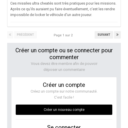
Ces missiles ultra cheatés sont très pratiques pour les missions.
Après ce qu'ils auraient pu faire éventuellement, c'est les rendre
impossible de locker le véhicule d'un autre joueur.
PRÉCÉDENT
SUIVANT
Page 1 sur 2
Créer un compte ou se connecter pour
commenter
Vous devez être membre afin de pouvoir
déposer un commentaire
Créer un compte
Créez un compte sur notre communauté.
C’est facile !
Créer un nouveau compte
Se connecter