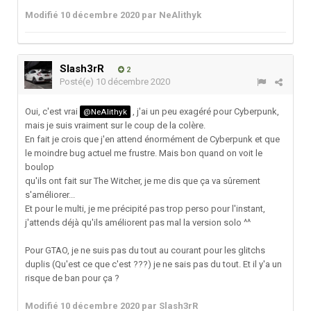
Modifié
10 décembre 2020
par NeAlithyk
Slash3rR
2
Posté(e)
10 décembre 2020
Oui, c'est vrai
, j'ai un peu exagéré pour Cyberpunk,
@NeAlithyk
mais je suis vraiment sur le coup de la colère.
En fait je crois que j'en attend énormément de Cyberpunk et que
le moindre bug actuel me frustre. Mais bon quand on voit le
boulop
qu'ils ont fait sur The Witcher, je me dis que ça va sûrement
s'améliorer...
Et pour le multi, je me précipité pas trop perso pour l'instant,
j'attends déjà qu'ils améliorent pas mal la version solo ^^
Pour GTAO, je ne suis pas du tout au courant pour les glitchs
duplis (Qu'est ce que c'est ???) je ne sais pas du tout. Et il y'a un
risque de ban pour ça ?
Modifié
10 décembre 2020
par Slash3rR