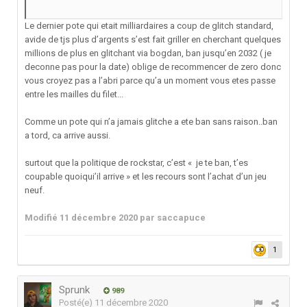
Le dernier pote qui etait milliardaires a coup de glitch standard,
avide de tjs plus d’argents s’est fait griller en cherchant quelques
millions de plus en glitchant via bogdan, ban jusqu’en 2032 ( je
deconne pas pour la date) oblige de recommencer de zero donc
vous croyez pas a l’abri parce qu’a un moment vous etes passe
entre les mailles du filet...
Comme un pote qui n’a jamais glitche a ete ban sans raison..ban
a tord, ca arrive aussi.
surtout que la politique de rockstar, c’est « je te ban, t’es
coupable quoiqui’il arrive » et les recours sont l’achat d’un jeu
neuf.
Modifié
11 décembre 2020
par saccapuce
1
Sprunk
989
Posté(e)
11 décembre 2020