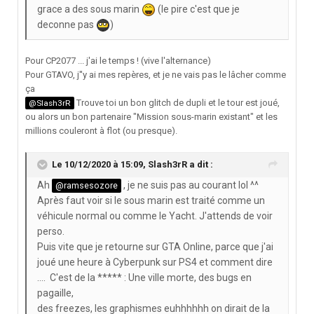
grace a des sous marin
(le pire c'est que je
deconne pas
)
Pour CP2077 ... j'ai le temps ! (vive l'alternance)
Pour GTAVO, j''y ai mes repères, et je ne vais pas le lâcher comme
ça
Trouve toi un bon glitch de dupli et le tour est joué,
@Slash3rR
ou alors un bon partenaire "Mission sous-marin existant" et les
millions couleront à flot (ou presque).
Le 10/12/2020 à 15:09,
Slash3rR
a dit :
Ah
, je ne suis pas au courant lol ^^
@ramsesozore
Après faut voir si le sous marin est traité comme un
véhicule normal ou comme le Yacht. J'attends de voir
perso.
Puis vite que je retourne sur GTA Online, parce que j'ai
joué une heure à Cyberpunk sur PS4 et comment dire
.... C'est de la ***** : Une ville morte, des bugs en
pagaille,
des freezes, les graphismes euhhhhhh on dirait de la