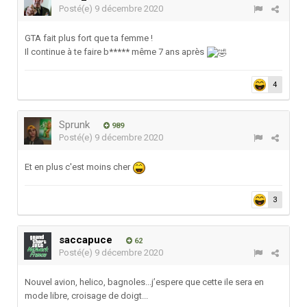
Posté(e)
9 décembre 2020
GTA fait plus fort que ta femme !
Il continue à te faire b***** même 7 ans après
4
Sprunk
989
Posté(e)
9 décembre 2020
Et en plus c'est moins cher
3
saccapuce
62
Posté(e)
9 décembre 2020
Nouvel avion, helico, bagnoles...j’espere que cette ile sera en
mode libre, croisage de doigt...