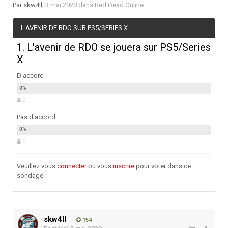
Par
skw4ll
,
3 mai 2020
dans
Red Dead Online
L'AVENIR DE RDO SUR PS5/SERIES X
1. L'avenir de RDO se jouera sur PS5/Series
X
D'accord
0
Pas d'accord
0
Veuillez vous
connecter
ou vous
inscrire
pour voter dans ce
sondage.
skw4ll
154