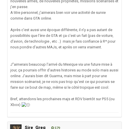
nouvelles armes, de nouvelles propriétés, missions scénarisés et
j'en passe.
A titre personnel, j'aimerais bien voir une activité de survie
comme dans GTA online.
Après c'est aussi une époque différente, il n'y a pas autant de
possibilités que l'ère de GTA et ça c'est un fait (pas de voiture,
d'avion, de technologie , etc ..) mais je fais confiance à R* pour
nous pondre d'autres MAJs, et après on verra vraiment.
J''aimerais beaucoup l'arrivé du Mexique via une future mise à
jour, ça pourrais offrir d'autres histoires au mode solo mais aussi
online. J'aurais bien dit Guarma, mais mise à part pour une
mission scénarisé, je ne vois pas trop qu'est ce qui pourrais se
faire sur ce bout de map, même si le côté tropique est cool.
Bref, attendons les prochaines majs et RDV bientôt sur PS5 (ou
Xbox)
Sire_Greg
579