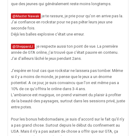
que des jeunes qui généralement reste moins longtemps.
je te rassure, je prie pour qu'on en arrive pas la.
@Master Nawak
J'ai confiance en rockstar pour ne pas péter leurs jeux une
seconde fois.
Déjà les balles explosive c'était une erreur.
, je respecte aussi ton point de vue. La première
@SheppardJ
année de GTA online, j'ai trouvé que c'était pauvre en contenu.
J'ai d'ailleurs lâché le jeux pendant 2ans.
J'espère en tout cas que rockstar ne laissera pas tomber. Même
si il y a moins de monde, je pense que le jeux a un énorme
potentiel. A ce jour, je suis convaincu que l'on est même pas a
10% de ce qu'offrira le online dans 3-4 ans.
L'ambiance est magique, on prend vraiment du plaisir à profiter
de la beauté des paysages, surtout dans les sessions privé, juste
entre potes.
Pour les bonus hebdomadaire, je suis d'accord sur le fait qu'il n'y
a pas grand chose. Surtout depuis le début du confinement au
USA. Mais il n'y a pas autant de chose a offrir que sur GTA, ça