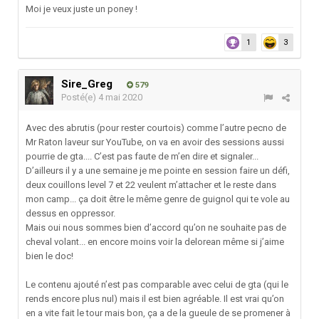
Moi je veux juste un poney !
1
3
Sire_Greg
579
Posté(e)
4 mai 2020
Avec des abrutis (pour rester courtois) comme l’autre pecno de
Mr Raton laveur sur YouTube, on va en avoir des sessions aussi
pourrie de gta.... C’est pas faute de m’en dire et signaler...
D’ailleurs il y a une semaine je me pointe en session faire un défi,
deux couillons level 7 et 22 veulent m’attacher et le reste dans
mon camp... ça doit être le même genre de guignol qui te vole au
dessus en oppressor.
Mais oui nous sommes bien d’accord qu’on ne souhaite pas de
cheval volant... en encore moins voir la delorean même si j’aime
bien le doc!
Le contenu ajouté n’est pas comparable avec celui de gta (qui le
rends encore plus nul) mais il est bien agréable. Il est vrai qu’on
en a vite fait le tour mais bon, ça a de la gueule de se promener à