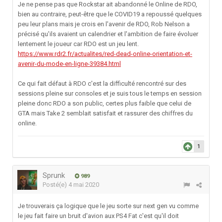
Je ne pense pas que Rockstar ait abandonné le Online de RDO,
bien au contraire, peut-être que le COVID19 a repoussé quelques
peu leur plans mais je crois en l'avenir de RDO, Rob Nelson a
précisé qu'ils avaient un calendrier et l'ambition de faire évoluer
lentement le joueur car RDO est un jeu lent.
https://www.rdr2.fr/actualites/red-dead-online-orientation-et-
avenir-du-mode-en-ligne-39384.html
Ce qui fait défaut à RDO c'est la difficulté rencontré sur des
sessions pleine sur consoles et je suis tous le temps en session
pleine donc RDO a son public, certes plus faible que celui de
GTA mais Take 2 semblait satisfait et rassurer des chiffres du
online.
1
Sprunk
989
Posté(e)
4 mai 2020
Je trouverais ça logique que le jeu sorte sur next gen vu comme
le jeu fait faire un bruit d'avion aux PS4 Fat c'est qu'il doit