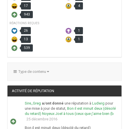
17
4
943
RÉACTIONS REÇUES
26
1
13
1
539
Type de contenu
ACTIVITÉ DE RÉPUTATION
Sire_Greg
a/ont donné
une réputation à
Ludwig
pour
une mise à jour de statut,
Bon il est minuit deux (désolé
du retard) Noyeux Joel à tous (ceux que j'aime bien (b
25 décembre 2016
Bon il est minuit deux (désolé du retard)