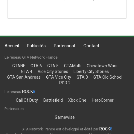
...
Accueil
Publicités
Partenariat
Contact
Le réseau GTA Network France
GTANF
GTA 6
GTA 5
GTAMulti
Chinatown Wars
GTA 4
Vice City Stories
Liberty City Stories
GTA San Andreas
GTA Vice City
GTA 3
GTA Old School
RDR 2
ROCK
8
Le réseau
Call Of Duty
Battlefield
Xbox One
HeroCorner
Partenaires
Gamewise
ROCK
8
GTA Network France est développé et édité par