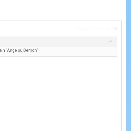
Signaler ce message
emain "Ange ou Demon"