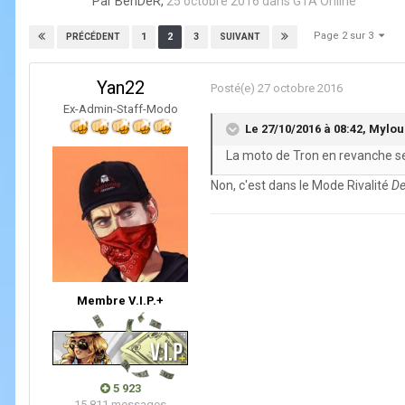
Par
BenDeR
,
25 octobre 2016
dans
GTA Online
Page 2 sur 3
1
2
3
PRÉCÉDENT
SUIVANT
Yan22
Posté(e)
27 octobre 2016
Ex-Admin-Staff-Modo
Le 27/10/2016 à 08:42,
Mylou
La moto de Tron en revanche se
Non, c'est dans le Mode Rivalité
De
Membre V.I.P.+
5 923
15 811 messages