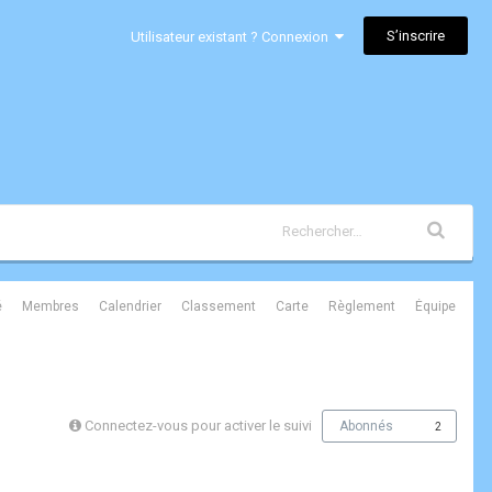
S’inscrire
Utilisateur existant ? Connexion
é
Membres
Calendrier
Classement
Carte
Règlement
Équipe
Connectez-vous pour activer le suivi
Abonnés
2