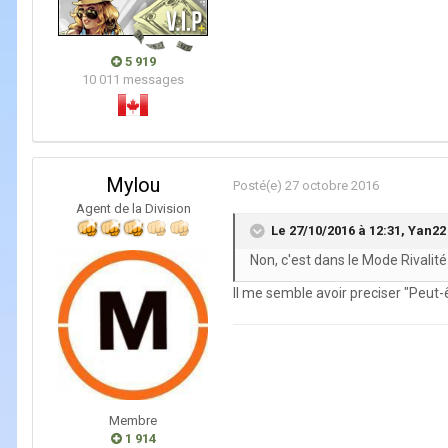
5 919
10 011 messages
Mylou
Posté(e)
27 octobre 2016
Agent de la Division
Le 27/10/2016 à 12:31,
Yan22
Non, c'est dans le Mode Rivalit
Il me semble avoir preciser "Peut-
Membre
1 914