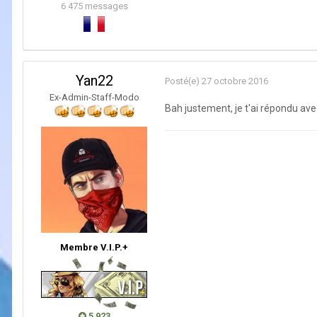
6 475 messages
Yan22
Posté(e)
27 octobre 2016
Ex-Admin-Staff-Modo
Bah justement, je t'ai répondu avec
Membre V.I.P.+
5 923