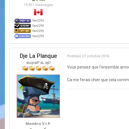
15 811 messages
Yan2295
Yan2295
Yan2295
Yan2295
Dje La Planque
Posté(e)
27 octobre 2016
euqnalP aL ejD
Vous pensez que l'ensemble arrive
Ca me ferais chier que cela comme
Membre V.I.P.