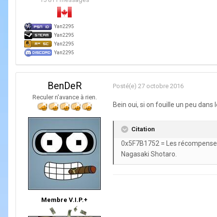
Yan2295
Yan2295
Yan2295
Yan2295
BenDeR
Posté(e)
27 octobre 2016
Reculer n'avance à rien.
Bein oui, si on fouille un peu dans l
Citation
0x5F7B1752 = Les récompenses 
Nagasaki Shotaro.
Membre V.I.P.+