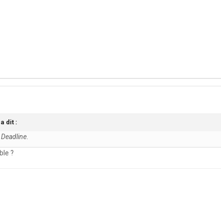
a dit :
é
Deadline
.
ble ?