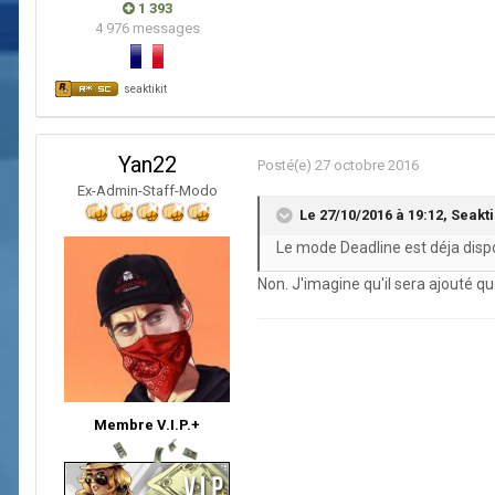
1 393
4 976 messages
seaktikit
Yan22
Posté(e)
27 octobre 2016
Ex-Admin-Staff-Modo
Le 27/10/2016 à 19:12,
Seakti
Le mode Deadline est déja disp
Non. J'imagine qu'il sera ajouté 
Membre V.I.P.+