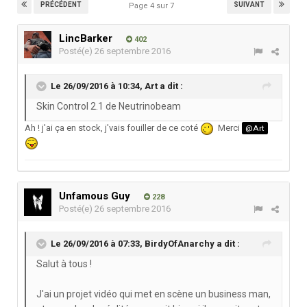
PRÉCÉDENT
SUIVANT
Page 4 sur 7
LincBarker
402
Posté(e)
26 septembre 2016
Le 26/09/2016 à 10:34,
Art
a dit :
Skin Control 2.1 de Neutrinobeam
Ah ! j'ai ça en stock, j'vais fouiller de ce coté
Merci
@Art
Unfamous Guy
228
Posté(e)
26 septembre 2016
Le 26/09/2016 à 07:33,
BirdyOfAnarchy
a dit :
Salut à tous !
J'ai un projet vidéo qui met en scène un business man,