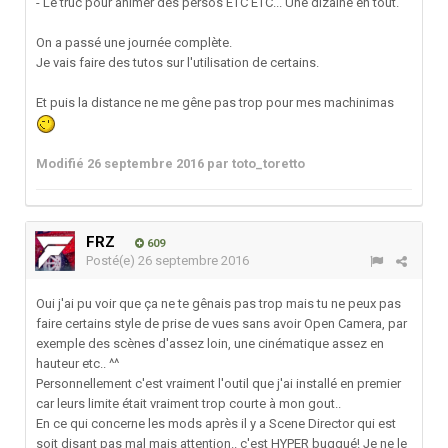
- Le truc pour animer des persos ETC ETC... Une dizaine en tout.
On a passé une journée complète.
Je vais faire des tutos sur l'utilisation de certains.
Et puis la distance ne me gêne pas trop pour mes machinimas
Modifié
26 septembre 2016
par toto_toretto
FRZ
609
Posté(e)
26 septembre 2016
Oui j'ai pu voir que ça ne te gênais pas trop mais tu ne peux pas
faire certains style de prise de vues sans avoir Open Camera, par
exemple des scènes d'assez loin, une cinématique assez en
hauteur etc.. ^^
Personnellement c'est vraiment l'outil que j'ai installé en premier
car leurs limite était vraiment trop courte à mon gout..
En ce qui concerne les mods après il y a Scene Director qui est
soit disant pas mal mais attention.. c'est HYPER buggué! Je ne le