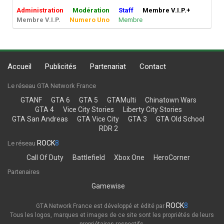
Administration
Modération
Staff
Membre V.I.P.+
Membre V.I.P.
Numero Uno
Membre
Accueil
Publicités
Partenariat
Contact
Le réseau GTA Network France
GTANF
GTA 6
GTA 5
GTAMulti
Chinatown Wars
GTA 4
Vice City Stories
Liberty City Stories
GTA San Andreas
GTA Vice City
GTA 3
GTA Old School
RDR 2
ROCK
8
Le réseau
Call Of Duty
Battlefield
Xbox One
HeroCorner
Partenaires
Gamewise
ROCK
8
GTA Network France est développé et édité par
Tous les logos, marques et images de ce site sont les propriétés de leurs
propriétaires respectifs.