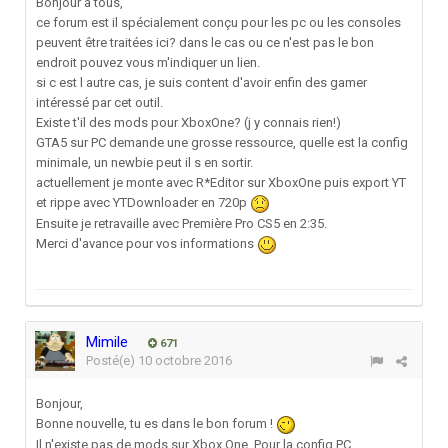
Bonjour à tous,
ce forum est il spécialement conçu pour les pc ou les consoles
peuvent être traitées ici? dans le cas ou ce n'est pas le bon
endroit pouvez vous m'indiquer un lien.
si c est l autre cas, je suis content d'avoir enfin des gamer
intéressé par cet outil.
Existe t'il des mods pour XboxOne? (j y connais rien!)
GTA5 sur PC demande une grosse ressource, quelle est la config
minimale, un newbie peut il s en sortir.
actuellement je monte avec R*Editor sur XboxOne puis export YT
et rippe avec YTDownloader en 720p
Ensuite je retravaille avec Première Pro CS5 en 2:35.
Merci d'avance pour vos informations
Mimile
671
Posté(e)
10 octobre 2016
Bonjour,
Bonne nouvelle, tu es dans le bon forum !
Il n'existe pas de mods sur Xbox One. Pour la config PC