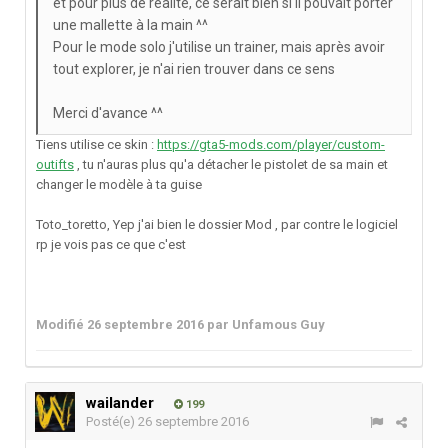
et pour plus de réalité, ce serait bien si il pouvait porter
une mallette à la main ^^
Pour le mode solo j'utilise un trainer, mais après avoir
tout explorer, je n'ai rien trouver dans ce sens
Merci d'avance ^^
Tiens utilise ce skin :
https://gta5-mods.com/player/custom-
outifts
, tu n'auras plus qu'a détacher le pistolet de sa main et
changer le modèle à ta guise
Toto_toretto, Yep j'ai bien le dossier Mod , par contre le logiciel
rp je vois pas ce que c'est
Modifié
26 septembre 2016
par Unfamous Guy
wailander
199
Posté(e)
26 septembre 2016