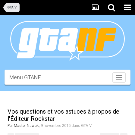
GTA V
Menu GTANF
Toggle
navigati
Vos questions et vos astuces à propos de
l'Éditeur Rockstar
Par
Master Nawak
,
9 novembre 2015
dans
GTA V