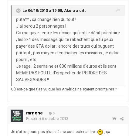
Le 06/10/2013 à 19:08, Akula a dit :
puta** , ca change rien du tout !
J'ai perdu 2 personnages !
Ca me gave , entre les ricains qui ont le débit prioritaire
, les 3/4 des message qui te rabachent que tu peux
payer des GTA dollar ; encore des trucs qui buguent
partout , pas moyen d'enchainer les missions , le didac
pourri , etc ..
Je rage , 2 semaine et 800 millions d'euros et ils sont
MEME PAS FOUTU d'empecher de PERDRE DES
SAUVEGARDES !!
Où est-ce que t'as vu que les Américains étaient prioritaires ?
mrnene
0
Posté(e)
6 octobre 2013
Je n’ai toujours pas réussi à me connecter au live
, ça