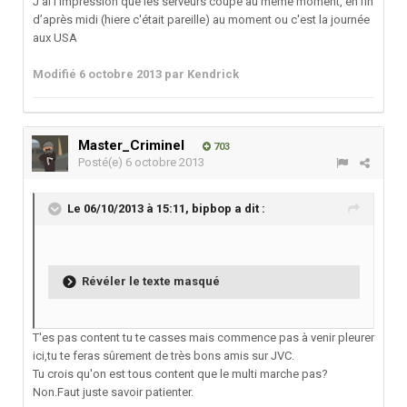
J'ai l’impression que les serveurs coupe au même moment, en fin
d’après midi (hiere c'était pareille) au moment ou c'est la journée
aux USA
Modifié
6 octobre 2013
par Kendrick
Master_Criminel
703
Posté(e)
6 octobre 2013
Le 06/10/2013 à 15:11, bipbop a dit :
Révéler le texte masqué
T'es pas content tu te casses mais commence pas à venir pleurer
ici,tu te feras sûrement de très bons amis sur JVC.
Tu crois qu'on est tous content que le multi marche pas?
Non.Faut juste savoir patienter.