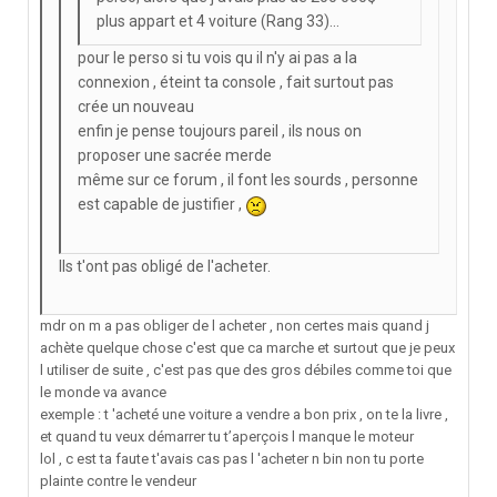
plus appart et 4 voiture (Rang 33)...
pour le perso si tu vois qu il n'y ai pas a la
connexion , éteint ta console , fait surtout pas
crée un nouveau
enfin je pense toujours pareil , ils nous on
proposer une sacrée merde
même sur ce forum , il font les sourds , personne
est capable de justifier ,
Ils t'ont pas obligé de l'acheter.
mdr on m a pas obliger de l acheter , non certes mais quand j
achète quelque chose c'est que ca marche et surtout que je peux
l utiliser de suite , c'est pas que des gros débiles comme toi que
le monde va avance
exemple : t 'acheté une voiture a vendre a bon prix , on te la livre ,
et quand tu veux démarrer tu t’aperçois l manque le moteur
lol , c est ta faute t'avais cas pas l 'acheter n bin non tu porte
plainte contre le vendeur