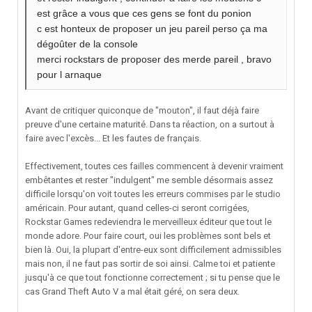
est grâce a vous que ces gens se font du ponion
c est honteux de proposer un jeu pareil perso ça ma
dégoûter de la console
merci rockstars de proposer des merde pareil , bravo
pour l arnaque
Avant de critiquer quiconque de "mouton", il faut déjà faire
preuve d'une certaine maturité. Dans ta réaction, on a surtout à
faire avec l'excès... Et les fautes de français.
Effectivement, toutes ces failles commencent à devenir vraiment
embêtantes et rester "indulgent" me semble désormais assez
difficile lorsqu'on voit toutes les erreurs commises par le studio
américain. Pour autant, quand celles-ci seront corrigées,
Rockstar Games redeviendra le merveilleux éditeur que tout le
monde adore. Pour faire court, oui les problèmes sont bels et
bien là. Oui, la plupart d'entre-eux sont difficilement admissibles
mais non, il ne faut pas sortir de soi ainsi. Calme toi et patiente
jusqu'à ce que tout fonctionne correctement ; si tu pense que le
cas Grand Theft Auto V a mal était géré, on sera deux.