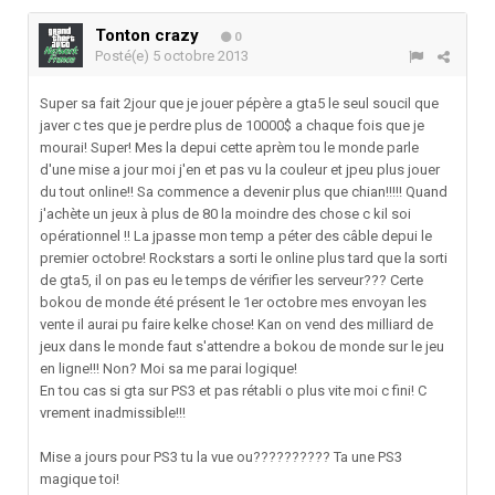
Tonton crazy
0
Posté(e)
5 octobre 2013
Super sa fait 2jour que je jouer pépère a gta5 le seul soucil que
javer c tes que je perdre plus de 10000$ a chaque fois que je
mourai! Super! Mes la depui cette aprèm tou le monde parle
d'une mise a jour moi j'en et pas vu la couleur et jpeu plus jouer
du tout online!! Sa commence a devenir plus que chian!!!!! Quand
j'achète un jeux à plus de 80 la moindre des chose c kil soi
opérationnel !! La jpasse mon temp a péter des câble depui le
premier octobre! Rockstars a sorti le online plus tard que la sorti
de gta5, il on pas eu le temps de vérifier les serveur??? Certe
bokou de monde été présent le 1er octobre mes envoyan les
vente il aurai pu faire kelke chose! Kan on vend des milliard de
jeux dans le monde faut s'attendre a bokou de monde sur le jeu
en ligne!!! Non? Moi sa me parai logique!
En tou cas si gta sur PS3 et pas rétabli o plus vite moi c fini! C
vrement inadmissible!!!
Mise a jours pour PS3 tu la vue ou?????????? Ta une PS3
magique toi!