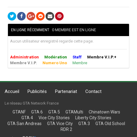
0 MEMBRE EST EN LIGNE
EN LIGNE RÉCEMMENT
Aucun utilisateur enregistré regarde cette page.
Administration
Modération
Staff
Membre V.I.P.+
Membre V.I.P.
Numero Uno
Membre
Accueil
Publicités
Partenariat
Contact
Le réseau GTA Network France
GTANF
GTA 6
GTA 5
GTAMulti
Chinatown Wars
GTA 4
Vice City Stories
Liberty City Stories
GTA San Andreas
GTA Vice City
GTA 3
GTA Old School
RDR 2