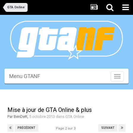
GTA Online
Menu GTANF
Toggle
navigati
Mise à jour de GTA Online & plus
Par
BenDeR
,
5 octobre 2013
dans
GTA Online
PRÉCÉDENT
SUIVANT
Page 2 sur 3