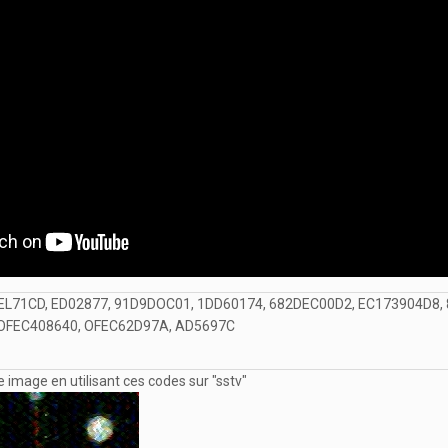
EL71CD, ED02877, 91D9DOC01, 1DD60174, 682DEC00D2, EC173904D8,
6OFEC408640, OFEC62D97A, AD5697C
e image en utilisant ces codes sur "sstv"