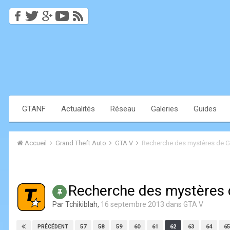
GTANF
Actualités
Réseau
Galeries
Guides
Accueil
Grand Theft Auto
GTA V
Recherche des mystères de 
Recherche des mystères
Par
Tchikiblah
,
16 septembre 2013
dans
GTA V
57
58
59
60
61
62
63
64
65
PRÉCÉDENT