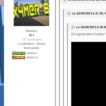
Le 24/09/2013 à 21:55, N
Le 24/09/2013 à 20:00
Membre
Un signal dans l'océan !
9
151 messages
Localisation :
Basse
Normandie
X4MER 61
X4MER_61