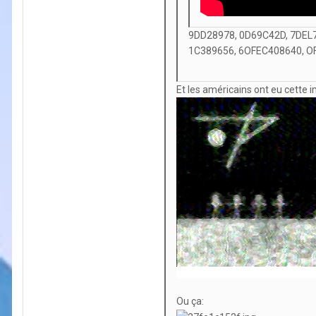
9DD28978, 0D69C42D, 7DEL
1C389656, 6OFEC408640, 
Et les américains ont eu cette i
Ou ça: