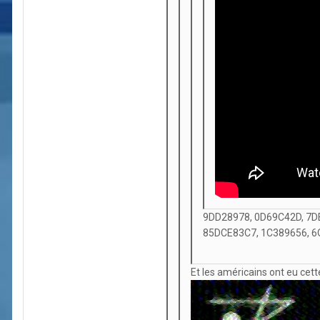
9DD28978, 0D69C42D, 7D
85DCE83C7, 1C389656, 
Et les américains ont eu cett