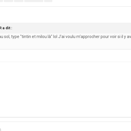
 a dit :
 sol, type "tintin et milou là" lol J'ai voulu m'approcher pour voir si il y
)