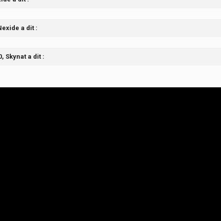
exide a dit :
, Skynat a dit :