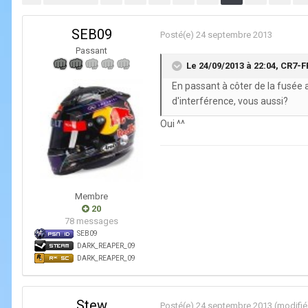
SEB09
Posté(e)
24 septembre 2013
Passant
Le 24/09/2013 à 22:04, CR7-FR
En passant à côter de la fusée au
d'interférence, vous aussi?
Oui ^^
Membre
20
78 messages
SEB09
DARK_REAPER_09
DARK_REAPER_09
Stew
Posté(e)
24 septembre 2013
(modifié