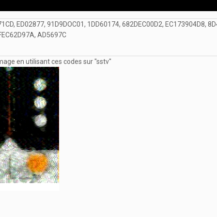
71CD, ED02877, 91D9DOC01, 1DD60174, 682DEC00D2, EC173904D8, 8
OFEC62D97A, AD5697C
mage en utilisant ces codes sur "sstv"