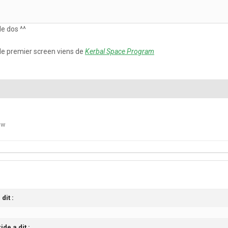
le dos ^^
 le premier screen viens de
Kerbal Space Program
ew
dit :
de a dit :