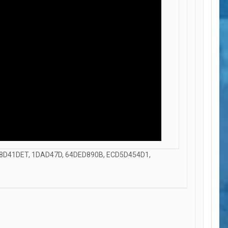
 8D41DET, 1DAD47D, 64DED890B, ECD5D454D1,