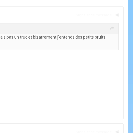
Signaler ce message
 avais pas un truc et bizarrement j'entends des petits bruits
Signaler ce message