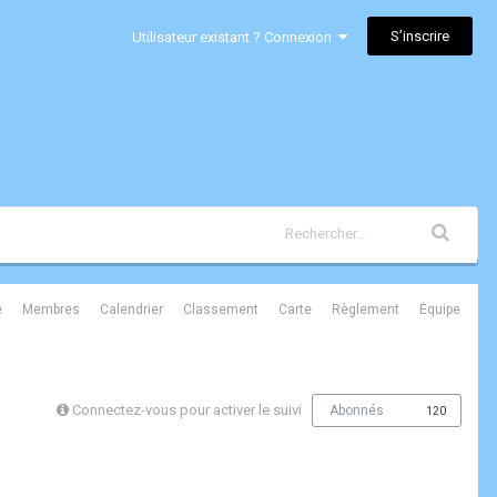
S’inscrire
Utilisateur existant ? Connexion
é
Membres
Calendrier
Classement
Carte
Règlement
Équipe
Connectez-vous pour activer le suivi
Abonnés
120