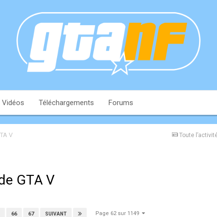
Vidéos
Téléchargements
Forums
GTA V
Toute l’activit
 de GTA V
Page 62 sur 1149
66
67
SUIVANT