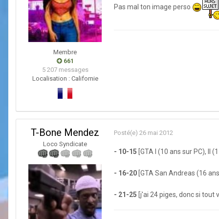
Pas mal ton image perso
Membre
661
5 207 messages
Localisation :
Californie
T-Bone Mendez
Posté(e)
26 mai 2012
Loco Syndicate
- 10-15
[GTA I (10 ans sur PC), II (
- 16-20
[GTA San Andreas (16 ans 
- 21-25
[j'ai 24 piges, donc si tou