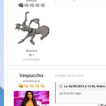
Newbie
Membre
0
2 messages
Vespucchix
Posté(e)
26 mai 2012
♠ Richman ♠
Le 26/05/2012 à 13:46, Robin d
ya tout les age ...