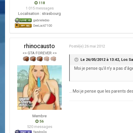
118
1 015 messages
Localisation :
strasbourg
gabrieledoo
DeeLoc67100
rhinocausto
Posté(e)
26 mai 2012
<> GTA FOREVER <>
Le 26/05/2012 à 13:42, Los San
Moi je pense qu'il n'y a pas d'â
... Moi je pense que les parents d
Membre
56
520 messages
YandroOo