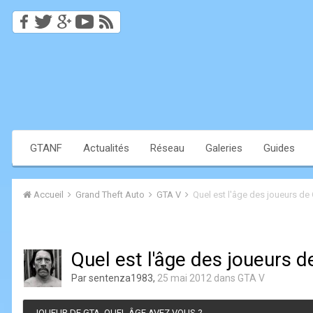
GTANF
Actualités
Réseau
Galeries
Guides
Accueil
Grand Theft Auto
GTA V
Quel est l'âge des joueurs de
Quel est l'âge des joueurs 
Par
sentenza1983
,
25 mai 2012
dans
GTA V
JOUEUR DE GTA, QUEL ÂGE AVEZ VOUS ?