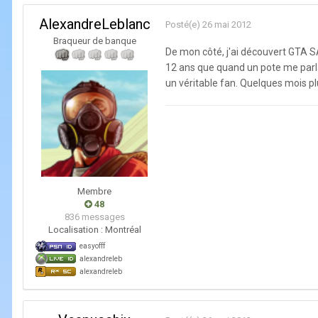
AlexandreLeblanc
Posté(e)
26 mai 2012
Braqueur de banque
De mon côté, j'ai découvert GTA SA
12 ans que quand un pote me parlait
un véritable fan. Quelques mois plus
Membre
48
836 messages
Localisation :
Montréal
easyofff
alexandreleb
alexandreleb