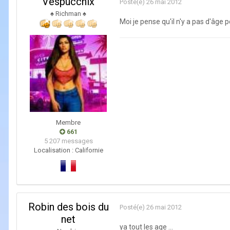
Vespucchix
Posté(e)
26 mai 2012
♠ Richman ♠
Moi je pense qu'il n'y a pas d'âge 
Membre
661
5 207 messages
Localisation :
Californie
Robin des bois du
Posté(e)
26 mai 2012
net
ya tout les age ...