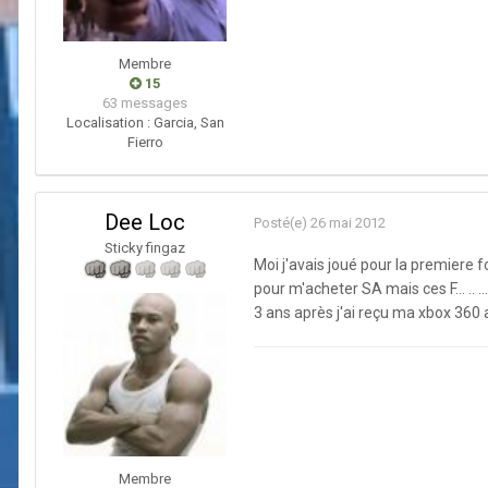
Membre
15
63 messages
Localisation :
Garcia, San
Fierro
Dee Loc
Posté(e)
26 mai 2012
Sticky fingaz
Moi j'avais joué pour la premiere 
pour m'acheter SA mais ces F... .. .
3 ans après j'ai reçu ma xbox 360 a
Membre