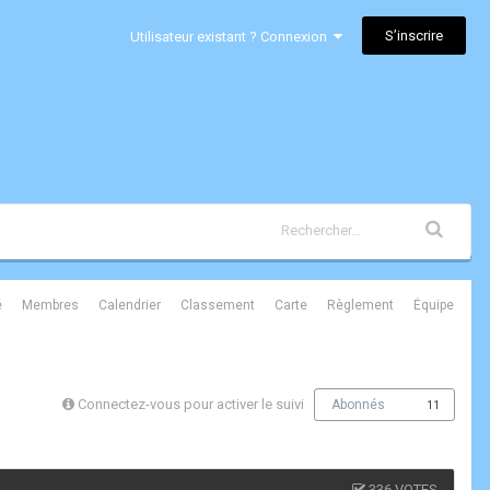
S’inscrire
Utilisateur existant ? Connexion
é
Membres
Calendrier
Classement
Carte
Règlement
Équipe
Connectez-vous pour activer le suivi
Abonnés
11
336 VOTES