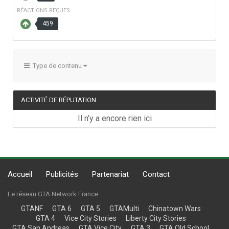
RÉACTIONS REÇUES
459
Type de contenu
ACTIVITÉ DE RÉPUTATION
Il n’y a encore rien ici
Accueil
Publicités
Partenariat
Contact
Le réseau GTA Network France
GTANF
GTA 6
GTA 5
GTAMulti
Chinatown Wars
GTA 4
Vice City Stories
Liberty City Stories
GTA San Andreas
GTA Vice City
GTA 3
GTA Old School