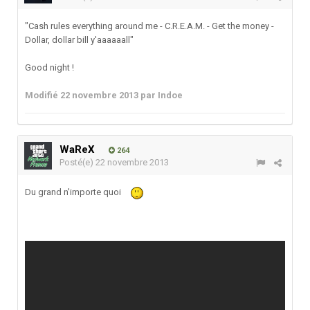
"Cash rules everything around me - C.R.E.A.M. - Get the money -
Dollar, dollar bill y'aaaaaall"
Good night !
Modifié
22 novembre 2013
par Indoe
WaReX
264
Posté(e)
22 novembre 2013
Du grand n'importe quoi