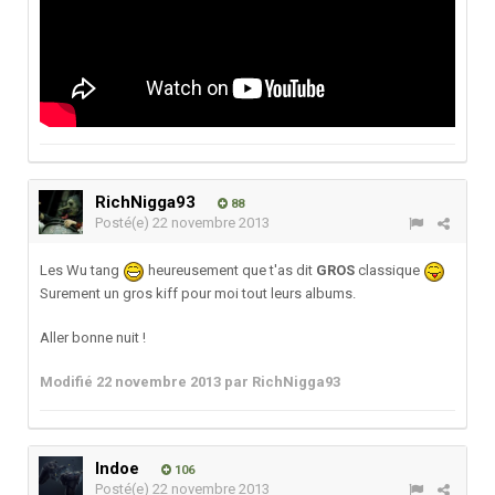
RichNigga93
88
Posté(e)
22 novembre 2013
Les Wu tang
heureusement que t'as dit
GROS
classique
Surement un gros kiff pour moi tout leurs albums.
Aller bonne nuit !
Modifié
22 novembre 2013
par RichNigga93
Indoe
106
Posté(e)
22 novembre 2013