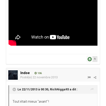
1
Indoe
106
Posté(e)
22 novembre 2013
Le 22/11/2013 à 00:30, RichNigga93 a dit :
Tout était mieux "
avant"
!