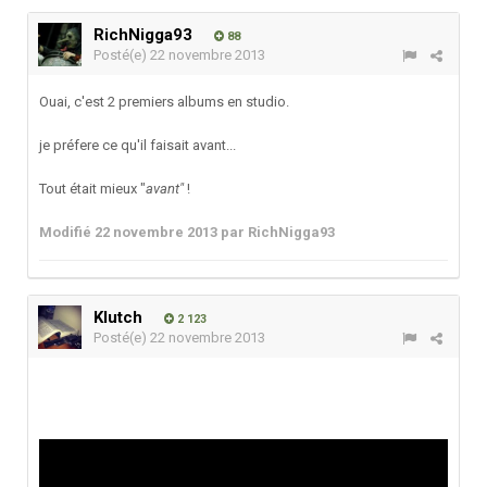
RichNigga93
88
Posté(e)
22 novembre 2013
Ouai, c'est 2 premiers albums en studio.
je préfere ce qu'il faisait avant...
Tout était mieux "
avant"
!
Modifié
22 novembre 2013
par RichNigga93
Klutch
2 123
Posté(e)
22 novembre 2013