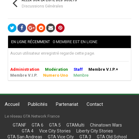
ALLER SUR LA LISTE DES SUJETS
Discussions Générales
0 MEMBRE EST EN LIGNE
EN LIGNE RÉCEMMENT
Aucun utilisateur enregistré regarde cette page.
Administration
Modération
Staff
Membre V.I.P.+
Membre V.I.P.
Numero Uno
Membre
Accueil
Publicités
Partenariat
Contact
Le réseau GTA Network France
GTANF
GTA 6
GTA 5
GTAMulti
Chinatown Wars
GTA 4
Vice City Stories
Liberty City Stories
GTA San Andreas
GTA Vice City
GTA 3
GTA Old School