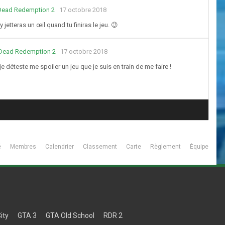
 Dead Redemption 2
17 octobre 2018
jetteras un œil quand tu finiras le jeu. 😉
 Dead Redemption 2
17 octobre 2018
 déteste me spoiler un jeu que je suis en train de me faire !
é
Membres
Calendrier
Classement
Carte
Règlement
Équipe
ity
GTA 3
GTA Old School
RDR 2