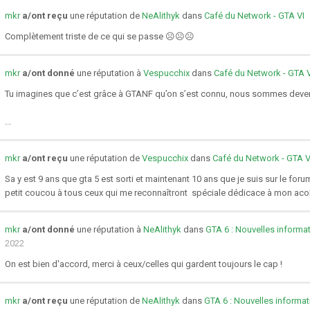
mkr
a/ont reçu
une réputation de
NeAlithyk
dans
Café du Network - GTA VI
Complètement triste de ce qui se passe ☹️☹️☹️
mkr
a/ont donné
une réputation à
Vespucchix
dans
Café du Network - GTA V
Tu imagines que c’est grâce à GTANF qu’on s’est connu, nous sommes deven
...
mkr
a/ont reçu
une réputation de
Vespucchix
dans
Café du Network - GTA V
Sa y est 9 ans que gta 5 est sorti et maintenant 10 ans que je suis sur le for
petit coucou à tous ceux qui me reconnaîtront spéciale dédicace à mon acol
mkr
a/ont donné
une réputation à
NeAlithyk
dans
GTA 6 : Nouvelles informat
2022
On est bien d'accord, merci à ceux/celles qui gardent toujours le cap !
mkr
a/ont reçu
une réputation de
NeAlithyk
dans
GTA 6 : Nouvelles informati