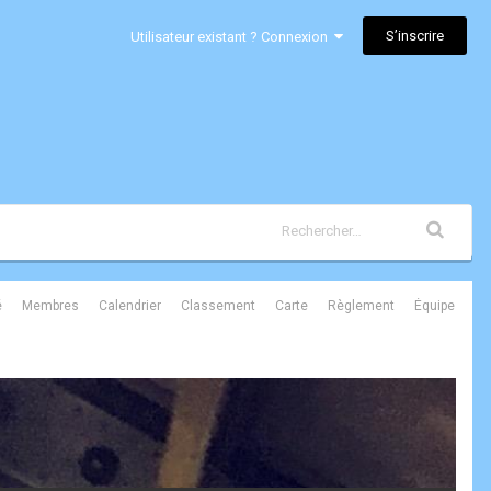
S’inscrire
Utilisateur existant ? Connexion
é
Membres
Calendrier
Classement
Carte
Règlement
Équipe