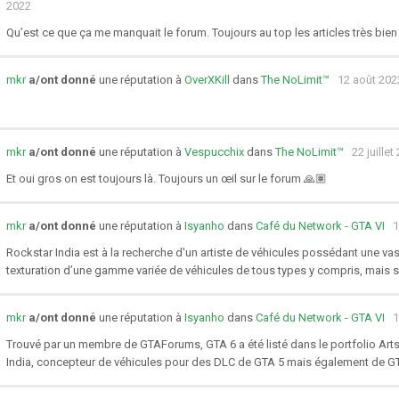
2022
Qu’est ce que ça me manquait le forum. Toujours au top les articles très bien st
mkr
a/ont donné
une réputation à
OverXKill
dans
The NoLimit™
12 août 202
mkr
a/ont donné
une réputation à
Vespucchix
dans
The NoLimit™
22 juillet
Et oui gros on est toujours là. Toujours un œil sur le forum 🙏🏽
mkr
a/ont donné
une réputation à
Isyanho
dans
Café du Network - GTA VI
1
Rockstar India est à la recherche d'un artiste de véhicules possédant une va
texturation d’une gamme variée de véhicules de tous types y compris, mais san
mkr
a/ont donné
une réputation à
Isyanho
dans
Café du Network - GTA VI
1
Trouvé par un membre de GTAForums, GTA 6 a été listé dans le portfolio Artst
India, concepteur de véhicules pour des DLC de GTA 5 mais également de GTA 6