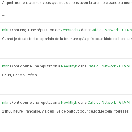
À quel moment pensez-vous que nous allons avoir la première bande-annon
...
mkr
a/ont reçu
une réputation de
Vespucchix
dans
Café du Network - GTA V
Quand je disais triste je parlais de la tournure qu’a pris cette histoire. Les l
...
mkr
a/ont donné
une réputation à
NeAlithyk
dans
Café du Network - GTA VI
Court, Concis, Précis.
...
mkr
a/ont donné
une réputation à
NeAlithyk
dans
Café du Network - GTA VI
21h00 heure Française, y'a des live de partout pour ceux que cela intéresse:
...