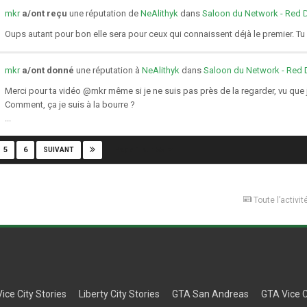
mkr
a/ont reçu
une réputation de
NeAlithyk
dans
Saloon du Network - Red
Oups autant pour bon elle sera pour ceux qui connaissent déjà le premier. Tu y 
mkr
a/ont donné
une réputation à
NeAlithyk
dans
Saloon du Network - Red
Merci pour ta vidéo @mkr même si je ne suis pas près de la regarder, vu que je
Comment, ça je suis à la bourre ?
...
Page 1 sur 55
5
6
SUIVANT
Toute l’activit
Vice City Stories
Liberty City Stories
GTA San Andreas
GTA Vice C