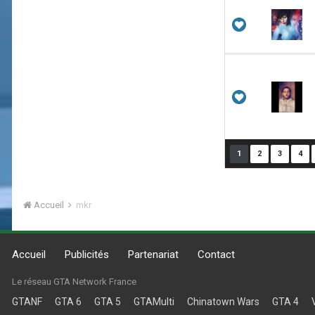
1
2
3
4
Accueil
mkr
Accueil
Publicités
Partenariat
Contact
Le réseau GTA Network France
GTANF
GTA 6
GTA 5
GTAMulti
Chinatown Wars
GTA 4