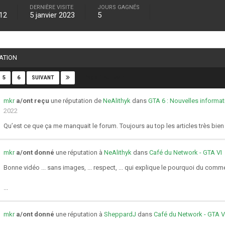
DERNIÈRE VISITE
JOURS GAGNÉS
012
5 janvier 2023
5
TATION
Page 1 sur 55
5
6
SUIVANT
mkr
a/ont reçu
une réputation de
NeAlithyk
dans
GTA 6 : Nouvelles informati
2022
Qu’est ce que ça me manquait le forum. Toujours au top les articles très bien st
mkr
a/ont donné
une réputation à
NeAlithyk
dans
Café du Network - GTA VI
Bonne vidéo ... sans images, ... respect, ... qui explique le pourquoi du comm
...
mkr
a/ont donné
une réputation à
SheppardJ
dans
Café du Network - GTA V