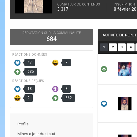
COMPTEUR DE CONTENUS
INSCRIPTION
3 317
8 février 2
RÉPUTATION SUR LA COMMUNAUTÉ
ACTIVITÉ DE RÉPU
684
1
2
3
4
RÉACTIONS DONNÉES
47
7
635
RÉACTIONS REÇUES
18
3
2
662
Profils
Mises à jour du statut