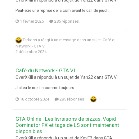
OverXKill a répondu à un sujet de Yan22 dans
GTA VI
Peut-être une reprise de la com avant le call de jeudi..
1 février 2025
285 réponses
Tarkoss
a réagi à un message dans un sujet:
Café du
Network - GTA VI
2 décembre 2024
Café du Network - GTA VI
OverXKill a répondu à un sujet de Yan22 dans
GTA VI
J'ai eu le nez fin comme toujours
18 octobre 2024
285 réponses
1
GTA Online : Les livraisons de pizzas, Vapid
Dominator FX et tags de LS sont maintenant
disponibles
OverXKill a répondu à un sujet de KevFB dans
GTA