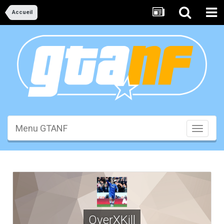
Accueil
Menu GTANF
Toggle
navigati
OverXKill