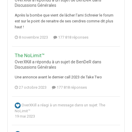
OverXKill a répondu à un sujet de BenDeR dans
Discussions Générales
Après la bombe que vient de lâcher l'ami Schreier le forum
est sur le point de renaitre de ses cendres comme dit plus
haut !
8 novembre 2023
177 818 réponses
The NoLimit™
OverXKill a répondu à un sujet de BenDeR dans
Discussions Générales
Une annonce avant le dernier call 2023 de Take Two
27 octobre 2023
177 818 réponses
OverXKill
a réagi à un message dans un sujet:
The
NoLimit™
19 mai 2023