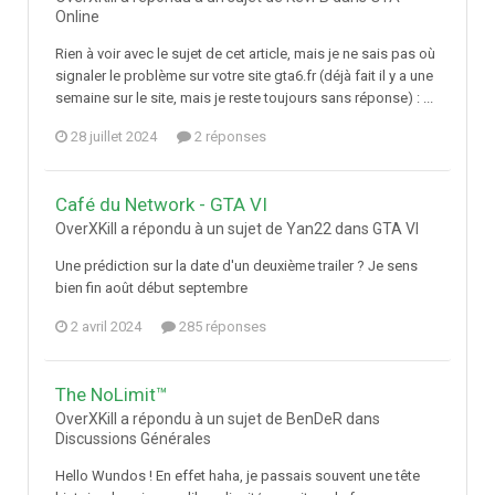
Online
Rien à voir avec le sujet de cet article, mais je ne sais pas où
signaler le problème sur votre site gta6.fr (déjà fait il y a une
semaine sur le site, mais je reste toujours sans réponse) : ...
28 juillet 2024
2 réponses
Café du Network - GTA VI
OverXKill a répondu à un sujet de Yan22 dans
GTA VI
Une prédiction sur la date d'un deuxième trailer ? Je sens
bien fin août début septembre
2 avril 2024
285 réponses
The NoLimit™
OverXKill a répondu à un sujet de BenDeR dans
Discussions Générales
Hello Wundos ! En effet haha, je passais souvent une tête