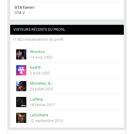
GTA favori
GTA V
VISITEURS RÉCENTS DU PROFIL
11 822 visualisations du profil
Wundos
14 août 2025
KevFB
2 août 2022
Monsieur_A_
23 juillet 2022
Ludwig
18 février 2017
LeSolitaire
12 septembre 2015