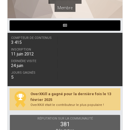
Membre
COMPTEUR DE CONTENUS
3 415
INSCRIPTION
11 juin 2012
DERNIÈRE VISITE
24 juin
JOURS GAGNÉS
5
OverXKill a gagné pour la dernière fois le 13
février 2025
OverXKill était le contributeur le plus populaire !
RÉPUTATION SUR LA COMMUNAUTÉ
381