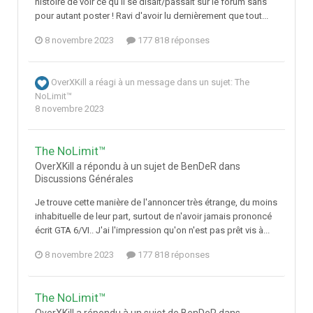
histoire de voir ce qu'il se disait/passait sur le forum sans
pour autant poster ! Ravi d'avoir lu dernièrement que tout...
8 novembre 2023
177 818 réponses
OverXKill
a réagi à un message dans un sujet:
The
NoLimit™
8 novembre 2023
The NoLimit™
OverXKill a répondu à un sujet de BenDeR dans
Discussions Générales
Je trouve cette manière de l'annoncer très étrange, du moins
inhabituelle de leur part, surtout de n'avoir jamais prononcé
écrit GTA 6/VI.. J'ai l'impression qu'on n'est pas prêt vis à...
8 novembre 2023
177 818 réponses
The NoLimit™