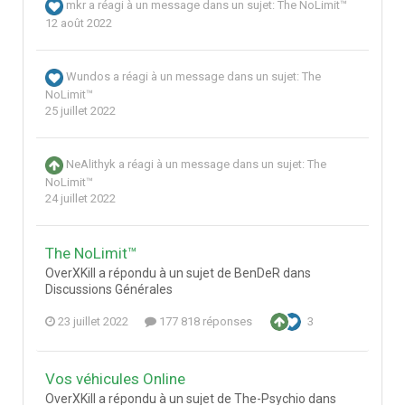
mkr
a réagi à un message dans un sujet:
The NoLimit™
12 août 2022
Wundos
a réagi à un message dans un sujet:
The
NoLimit™
25 juillet 2022
NeAlithyk
a réagi à un message dans un sujet:
The
NoLimit™
24 juillet 2022
The NoLimit™
OverXKill a répondu à un sujet de BenDeR dans
Discussions Générales
23 juillet 2022
177 818 réponses
3
Vos véhicules Online
OverXKill a répondu à un sujet de The-Psychio dans