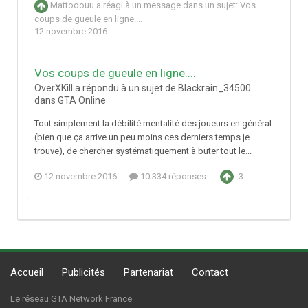
Mattooouu
a réagi à un message dans un sujet:
Vos
coups de gueule en ligne....
12 novembre 2016
Vos coups de gueule en ligne....
OverXKill a répondu à un sujet de Blackrain_34500
dans
GTA Online
Tout simplement la débilité mentalité des joueurs en général
(bien que ça arrive un peu moins ces derniers temps je
trouve), de chercher systématiquement à buter tout le...
12 novembre 2016
10 334 réponses
3
Accueil
Publicités
Partenariat
Contact
Le réseau GTA Network France