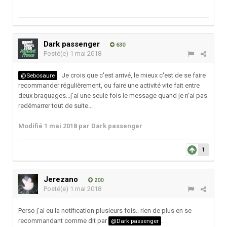
Dark passenger
630
Posté(e)
1 mai 2018
Je crois que c'est arrivé, le mieux c'est de se faire
@Sebosaure
recommander régulièrement, ou faire une activité vite fait entre
deux braquages...j'ai une seule fois le message quand je n'ai pas
redémarrer tout de suite...
Modifié
1 mai 2018
par Dark passenger
1
Jerezano
200
Posté(e)
1 mai 2018
Perso j'ai eu la notification plusieurs fois.. rien de plus en se
recommandant comme dit par
.
@Dark passenger