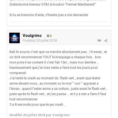
(Selectionne biensur GTA) le bouton "Fermer Maintenant"
Si tu as besoins d'aide, n'hesite pas a me demander
Voulgrims
5
Posté(e)
20 juillet 2018
Bah le soucis c'est que ca marche absolument pas , 15 essai , et
on doit recommencer TOUT le braquage a chaque fois .. bon
mon pote il es content il c'est fait 15m , mais moi derrière ...
heureusement que j'ai mes vente a faire tout les jours pour
compensé
J'ai tenté le crash au moment du flash vert , avant que lester
arrive devant nous , au moment ou le mot " con " apparait a
l'écran , quand l'ester arrive a sa voiture , juste avant le flash vert ,
juste après le flash vert , et j'en passe ... et il y a rien a faire il faut
tout recommencer
5 a 8 seconde pour que le jeu crash ..
Modifié
20 juillet 2018
par Voulgrims