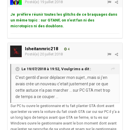
Posté(e)
19 juillet 2018
Je préfère réunir toutes les glitchs de ce braquages dans
un même topic : sur GTANF, on n'est fan ni des
microtopics ni des doublons.
lsheitanmric218
4
Posté(e)
20 juillet 2018
Le 19/07/2018 à 19:52,
Voulgrims
a dit :
C'est gentil d'avoir déplacer mon sujet , mais si j'en
avais crée un nouveau c'etait justement par ce que
cette astuce n'a pas marcher ... sur PC GTA met trop
de temps a ce couper ...
Sur PC tu ouvre le gestionnaire et tu fait planter GTA dont avant
que lester va vers la voiture du fait crash GTA car oui sur PC il y'a a
un long laps de temps avant que GTA se ferme, si tu es sur
Windows ouvre le gestionnaire avant le bon moment dont avant
que lester se raproche de sa voiture et spam sur le gestionnaire