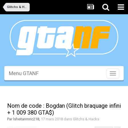
Glitchs & Hacks
Menu GTANF
Toggle
navigati
Nom de code : Bogdan (Glitch braquage infini
+ 1 009 380 GTA$)
Par
lsheitanmric218
,
17 mars 2018
dans
Glitchs & Hacks