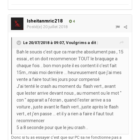
lsheitanmric218
4
Posté(e)
20 juillet 2018
Le 20/07/2018 à 09:07,
Voulgrims
a dit :
Bah le soucis c'est que ca marche absolument pas , 15
essai , et on doit recommencer TOUT le braquage a
chaque fois .. bon mon pote il es content il c'est fait
15m , mais moi derrière ... heureusement que j'ai mes
vente a faire tout les jours pour compensé
J'ai tenté le crash au moment du flash vert , avant
que lester arrive devant nous , au moment ou le mot "
con " apparait a l'écran , quand l'ester arrive a sa
voiture , juste avant le flash vert , juste après le flash
vert , et j'en passe ... et il y a rien a faire il faut tout
recommencer
5 a 8 seconde pour que le jeu crash ..
Donc si tu as essayer c'est que sur PC sa ne fonctionne pas a