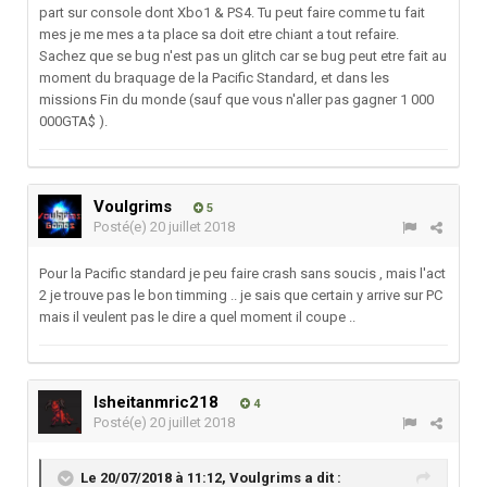
part sur console dont Xbo1 & PS4. Tu peut faire comme tu fait
mes je me mes a ta place sa doit etre chiant a tout refaire.
Sachez que se bug n'est pas un glitch car se bug peut etre fait au
moment du braquage de la Pacific Standard, et dans les
missions Fin du monde (sauf que vous n'aller pas gagner 1 000
000GTA$ ).
Voulgrims
5
Posté(e)
20 juillet 2018
Pour la Pacific standard je peu faire crash sans soucis , mais l'act
2 je trouve pas le bon timming .. je sais que certain y arrive sur PC
mais il veulent pas le dire a quel moment il coupe ..
lsheitanmric218
4
Posté(e)
20 juillet 2018
Le 20/07/2018 à 11:12,
Voulgrims
a dit :