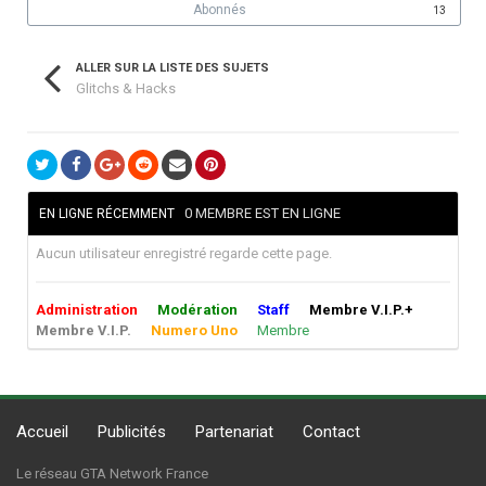
Abonnés
13
ALLER SUR LA LISTE DES SUJETS
Glitchs & Hacks
0 MEMBRE EST EN LIGNE
EN LIGNE RÉCEMMENT
Aucun utilisateur enregistré regarde cette page.
Administration
Modération
Staff
Membre V.I.P.+
Membre V.I.P.
Numero Uno
Membre
Accueil
Publicités
Partenariat
Contact
Le réseau GTA Network France