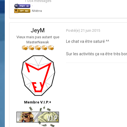
1 054 messages
-
Nhktrra
JeyM
Posté(e)
21 juin 2015
Vieux mais pas autant que
Le chat va être saturé ^^
MasterNawak
Sur les activités ça va être très bon
Membre V.I.P.+