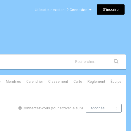
S’inscrire
Utilisateur existant ? Connexion
é
Membres
Calendrier
Classement
Carte
Règlement
Équipe
Connectez-vous pour activer le suivi
Abonnés
5