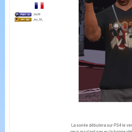
JeyM
Jey_M_
La soirée débutera sur PS4 le v
ceux qui n'ont pas eu la bonne id