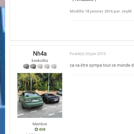
Modifié
18 janvier 2016
par JeyM
Nh4a
Posté(e)
20 juin 2015
keskidilui
ca va être sympa tout ce monde d
Membre
458