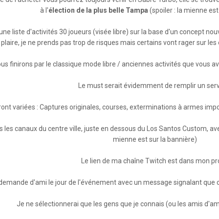
à l'
élection de la plus belle Tampa
(spoiler : la mienne est
ne liste d'activités 30 joueurs (visée libre) sur la base d'un concept nou
plaire, je ne prends pas trop de risques mais certains vont rager sur le
us finirons par le classique mode libre / anciennes activités que vous 
Le must serait évidemment de remplir un serv
eront variées : Captures originales, courses, exterminations à armes im
 les canaux du centre ville, juste en dessous du Los Santos Custom, av
mienne est sur la bannière)
Le lien de ma chaîne Twitch est dans mon pro
emande d'ami le jour de l'événement avec un message signalant que c'e
Je ne sélectionnerai que les gens que je connais (ou les amis d'a