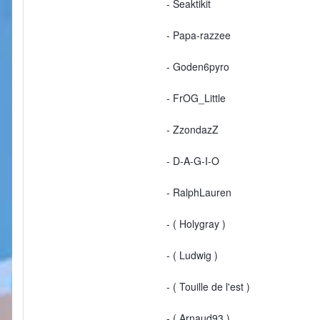
- Seaktikit
- Papa-razzee
- Goden6pyro
- FrOG_Little
- ZzondazZ
- D-A-G-I-O
- RalphLauren
- ( Holygray )
- ( Ludwig )
- ( Touille de l'est )
- ( Arnaud93 )