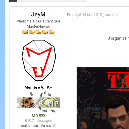
JeyM
Posté(e)
19 juin 2015
(modifié)
Vieux mais pas autant que
MasterNawak
J'organise m
Membre V.I.P.+
5 835
8 927 messages
Localisation :
Va savoir ...