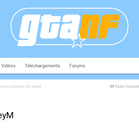
Vidéos
Téléchargements
Forums
irées activités de JeyM
Toute l’activit
JeyM