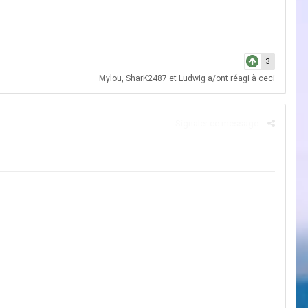
3
Mylou
,
SharK2487
et
Ludwig
a/ont réagi à ceci
Signaler ce message