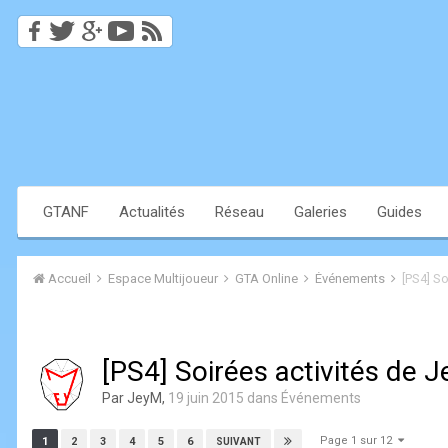
GTANF
Actualités
Réseau
Galeries
Guides
Accueil
Espace Multijoueur
GTA Online
Événements
[PS4] So
[PS4] Soirées activités de 
Par
JeyM
,
19 juin 2015
dans
Événements
Page 1 sur 12
1
2
3
4
5
6
SUIVANT