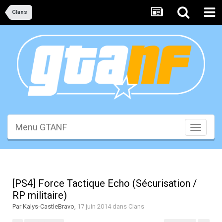
Clans
Menu GTANF
Toggle
navigati
[PS4] Force Tactique Echo (Sécurisation /
RP militaire)
Par
Kalys-CastleBravo
,
17 juin 2014
dans
Clans