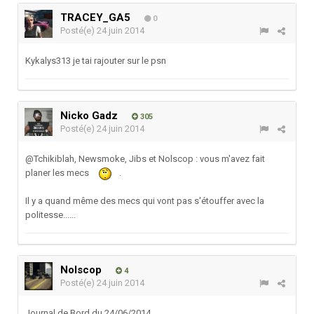
TRACEY_GA5
0
Posté(e)
24 juin 2014
Kykalys313 je tai rajouter sur le psn
Nicko Gadz
305
Posté(e)
24 juin 2014
@Tchikiblah, Newsmoke, Jibs et Nolscop : vous m'avez fait
planer les mecs
.
Il y a quand même des mecs qui vont pas s'étouffer avec la
politesse......
Nolscop
4
Posté(e)
24 juin 2014
Journal de Bord du 24/06/2014