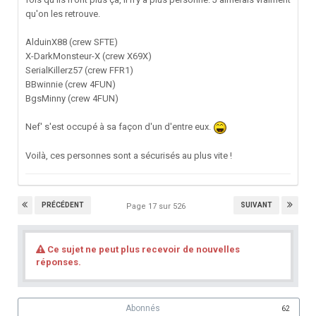
qu'on les retrouve.
AlduinX88 (crew SFTE)
X-DarkMonsteur-X (crew X69X)
SerialKillerz57 (crew FFR1)
BBwinnie (crew 4FUN)
BgsMinny (crew 4FUN)
Nef' s'est occupé à sa façon d'un d'entre eux.
Voilà, ces personnes sont a sécurisés au plus vite !
PRÉCÉDENT
SUIVANT
Page 17 sur 526
Ce sujet ne peut plus recevoir de nouvelles
réponses.
Abonnés
62