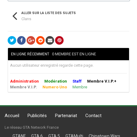
ALLER SUR LA LISTE DES SUJETS
Clans
0 MEMBRE EST EN LIGNE
EN LIGNE RÉCEMMENT
Aucun utilisateur enregistré regarde cette page.
Administration
Modération
Staff
Membre V.I.P.+
Membre V.I.P.
Numero Uno
Membre
Accueil
Publicités
Partenariat
Contact
Le réseau GTA Network France
GTANF
GTA 6
GTA 5
GTAMulti
Chinatown Wars