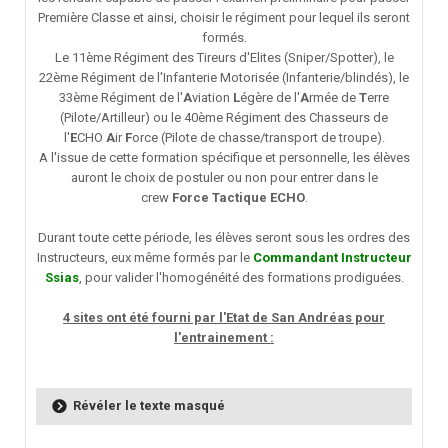
Première Classe et ainsi, choisir le régiment pour lequel ils seront
formés.
Le 11ème Régiment des Tireurs d'Elites (Sniper/Spotter), le
22ème Régiment de l'Infanterie Motorisée (Infanterie/blindés), le
33ème Régiment de l'
A
viation
L
égère de l'
A
rmée de
T
erre
(Pilote/Artilleur) ou le 40ème Régiment des Chasseurs de
l'
E
CHO
A
ir
F
orce (Pilote de chasse/transport de troupe).
A l'issue de cette formation spécifique et personnelle, les élèves
auront le choix de postuler ou non pour entrer dans le
crew
Force Tactique ECHO
.
Durant toute cette période, les élèves seront sous les ordres des
Instructeurs, eux même formés par le
Commandant Instructeur
Ssias
, pour valider l'homogénéité des formations prodiguées.
4 sites ont été fourni par l'Etat de San Andréas pour
l'entrainement :
Révéler le texte masqué