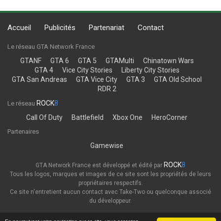
Accueil
Publicités
Partenariat
Contact
Le réseau GTA Network France
GTANF
GTA 6
GTA 5
GTAMulti
Chinatown Wars
GTA 4
Vice City Stories
Liberty City Stories
GTA San Andreas
GTA Vice City
GTA 3
GTA Old School
RDR 2
ROCK
8
Le réseau
Call Of Duty
Battlefield
Xbox One
HeroCorner
Partenaires
Gamewise
ROCK
8
GTA Network France est développé et édité par
Tous les logos, marques et images de ce site sont les propriétés de leurs
propriétaires respectifs.
Ce site n'entretient aucun contact avec Take-Two ou quelconque associé
du développeur.
Thème
Politique de confidentialité