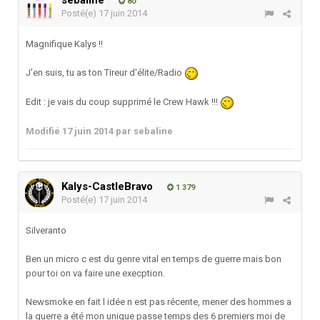
sebaline
80
Posté(e)
17 juin 2014
Magnifique Kalys !!
J'en suis, tu as ton Tireur d'élite/Radio
Edit : je vais du coup supprimé le Crew Hawk !!!
Modifié
17 juin 2014
par sebaline
Kalys-CastleBravo
1 379
Posté(e)
17 juin 2014
Silveranto
Ben un micro c est du genre vital en temps de guerre mais bon
pour toi on va faire une execption.
Newsmoke en fait l idée n est pas récente, mener des hommes a
la guerre a été mon unique passe temps des 6 premiers moi de