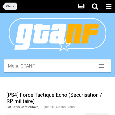
Clans
Menu GTANF
Toggle
navigati
[PS4] Force Tactique Echo (Sécurisation /
RP militaire)
Par
Kalys-CastleBravo
,
17 juin 2014
dans
Clans