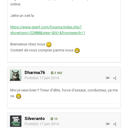
online.
Jette un oeil la
https://www.gtanf.com/forums/index.php?
showtopic=22888&view=&hl=&fromsearch=1
Bienvenue chez nous
Content de vous compter parmis nous
Dharma76
3 042
Posté(e)
17 juin 2014
Moi je veux bien !! Tireur d'élite, force d'assaut, conducteur, ça me
va.
Silveranto
13
Posté(e)
17 juin 2014