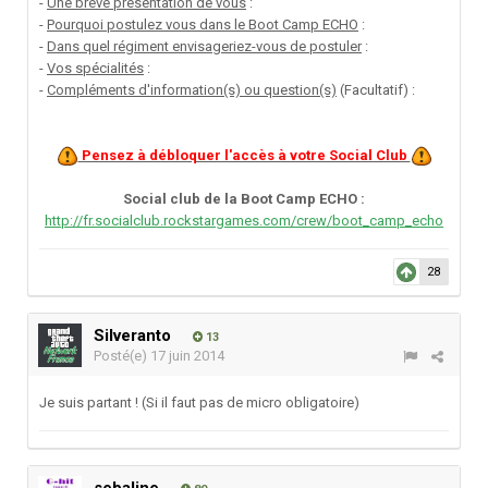
-
Une brève présentation de vous
:
-
Pourquoi postulez vous dans le Boot Camp ECHO
:
-
Dans quel régiment envisageriez-vous de postuler
:
-
Vos spécialités
:
-
Compléments d'information(s) ou question(s)
(Facultatif) :
Pensez à débloquer l'accès à votre Social Club
Social club de la Boot Camp ECHO :
http://fr.socialclub.rockstargames.com/crew/boot_camp_echo
28
Silveranto
13
Posté(e)
17 juin 2014
Je suis partant ! (Si il faut pas de micro obligatoire)