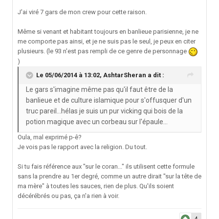
J'ai viré 7 gars de mon crew pour cette raison.
Même si venant et habitant toujours en banlieue parisienne, je ne
me comporte pas ainsi, et je ne suis pas le seul, je peux en citer
plusieurs. (le 93 n'est pas rempli de ce genre de personnage
)
Le 05/06/2014 à 13:02, AshtarSheran a dit :
Le gars s'imagine même pas qu'il faut être de la
banlieue et de culture islamique pour s'offusquer d'un
truc pareil...hélas je suis un pur vicking qui bois de la
potion magique avec un corbeau sur l'épaule...
Oula, mal exprimé p-ê?
Je vois pas le rapport avec la religion. Du tout.
Si tu fais référence aux "sur le coran..." ils utilisent cette formule
sans la prendre au 1er degré, comme un autre dirait "sur la tête de
ma mère" à toutes les sauces, rien de plus. Qu'ils soient
décérébrés ou pas, ça n'a rien à voir.
4