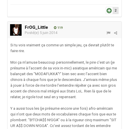
2
FrOG_Little
119
Posté(e)
5 juin 2014
Si tu vois vraiment ça comme un simple jeu, ça devrait plutôt te
faire rire.
Moi ça m'amuse beaucoup personnellement, le pire c'est un (je
présume à l'accent de sa voix in-mic) asiatique américain qui me
balançait des "MODAFUKKA''!" bien sec avec l'accent bien
chinois à chaque fois que je le descendais. J'arrivais même plus
à jouer à force de me tordre l'entendre répéter ça avec son gros
accent de chinois mal intégré aux Stats LoL. Rien là que de le
relater, je rigole tout seul en y repensant.
Y a aussi tous les (je présume encore une fois) afro-américain
qui n'ont que deux mots de vocabulaires chaque fois que eux te
plombent. "B!TCHA$$ N!GGA" ou à la rigueur cinq maximum "SIT
UR A$$ DOWN N!GGA". Cc'est assez tordant de les entendre