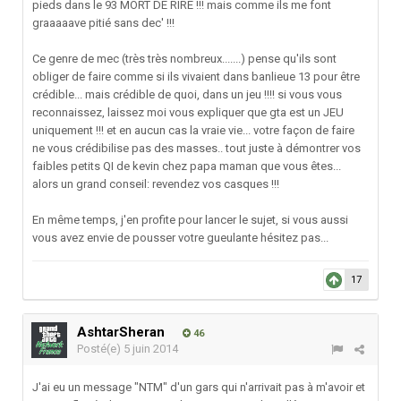
pieds dans le 93 MORT DE RIRE !!! mais comme ils me font
graaaaave pitié sans dec' !!!
Ce genre de mec (très très nombreux.......) pense qu'ils sont
obliger de faire comme si ils vivaient dans banlieue 13 pour être
crédible... mais crédible de quoi, dans un jeu !!!! si vous vous
reconnaissez, laissez moi vous expliquer que gta est un JEU
uniquement !!! et en aucun cas la vraie vie... votre façon de faire
ne vous crédibilise pas des masses.. tout juste à démontrer vos
faibles petits QI de kevin chez papa maman que vous êtes...
alors un grand conseil: revendez vos casques !!!
En même temps, j'en profite pour lancer le sujet, si vous aussi
vous avez envie de pousser votre gueulante hésitez pas...
17
AshtarSheran
46
Posté(e)
5 juin 2014
J'ai eu un message "NTM" d'un gars qui n'arrivait pas à m'avoir et