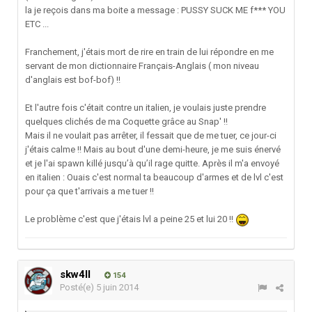
la je reçois dans ma boite a message : PUSSY SUCK ME f*** YOU
ETC ...
Franchement, j'étais mort de rire en train de lui répondre en me
servant de mon dictionnaire Français-Anglais ( mon niveau
d'anglais est bof-bof) !!
Et l'autre fois c'était contre un italien, je voulais juste prendre
quelques clichés de ma Coquette grâce au Snap' !!
Mais il ne voulait pas arrêter, il fessait que de me tuer, ce jour-ci
j'étais calme !! Mais au bout d'une demi-heure, je me suis énervé
et je l'ai spawn killé jusqu’à qu’il rage quitte. Après il m'a envoyé
en italien : Ouais c'est normal ta beaucoup d'armes et de lvl c'est
pour ça que t'arrivais a me tuer !!
Le problème c'est que j'étais lvl a peine 25 et lui 20 !!
skw4ll
154
Posté(e)
5 juin 2014