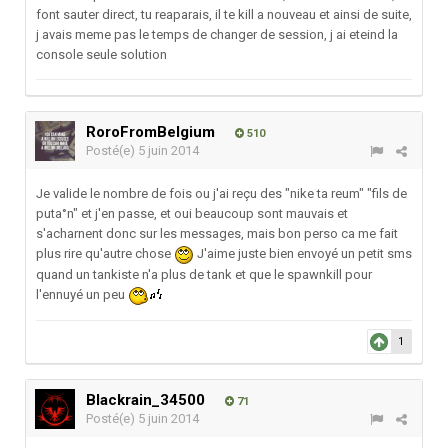
font sauter direct, tu reaparais, il te kill a nouveau et ainsi de suite,
j avais meme pas le temps de changer de session, j ai eteind la
console seule solution
RoroFromBelgium
510
Posté(e)
5 juin 2014
Je valide le nombre de fois ou j'ai reçu des "nike ta reum" "fils de
puta°n" et j'en passe, et oui beaucoup sont mauvais et
s'acharnent donc sur les messages, mais bon perso ca me fait
plus rire qu'autre chose
J'aime juste bien envoyé un petit sms
quand un tankiste n'a plus de tank et que le spawnkill pour
l'ennuyé un peu
1
Blackrain_34500
71
Posté(e)
5 juin 2014