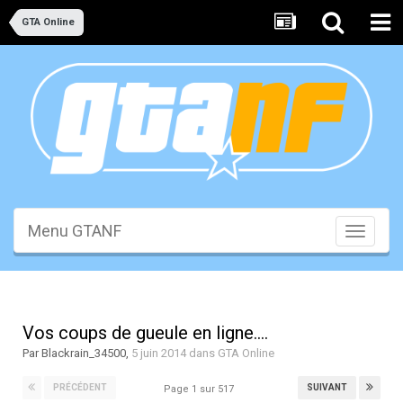
GTA Online
Menu GTANF
Toggle
navigati
Vos coups de gueule en ligne....
Par
Blackrain_34500
,
5 juin 2014
dans
GTA Online
PRÉCÉDENT
SUIVANT
Page 1 sur 517