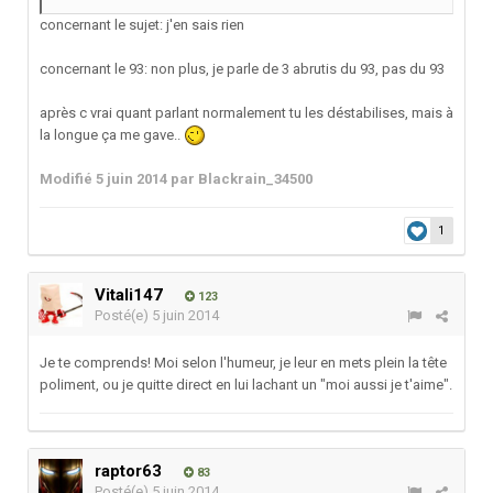
concernant le sujet: j'en sais rien
concernant le 93: non plus, je parle de 3 abrutis du 93, pas du 93
après c vrai quant parlant normalement tu les déstabilises, mais à
la longue ça me gave..
Modifié
5 juin 2014
par Blackrain_34500
1
Vitali147
123
Posté(e)
5 juin 2014
Je te comprends! Moi selon l'humeur, je leur en mets plein la tête
poliment, ou je quitte direct en lui lachant un "moi aussi je t'aime".
raptor63
83
Posté(e)
5 juin 2014