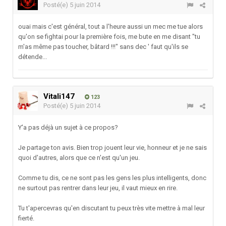
Posté(e)
5 juin 2014
ouai mais c'est général, tout a l'heure aussi un mec me tue alors
qu'on se fightai pour la première fois, me bute en me disant "tu
m'as même pas toucher, bâtard !!!" sans dec ' faut qu'ils se
détende...
Vitali147
123
Posté(e)
5 juin 2014
Y'a pas déjà un sujet à ce propos?
Je partage ton avis. Bien trop jouent leur vie, honneur et je ne sais
quoi d'autres, alors que ce n'est qu'un jeu.
Comme tu dis, ce ne sont pas les gens les plus intelligents, donc
ne surtout pas rentrer dans leur jeu, il vaut mieux en rire.
Tu t'apercevras qu'en discutant tu peux très vite mettre à mal leur
fierté.