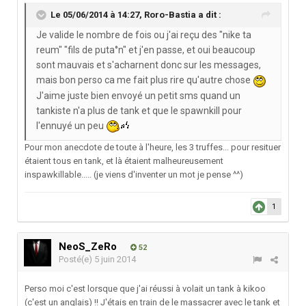
Le 05/06/2014 à 14:27, Roro-Bastia a dit :
Je valide le nombre de fois ou j'ai reçu des "nike ta
reum" "fils de puta°n" et j'en passe, et oui beaucoup
sont mauvais et s'acharnent donc sur les messages,
mais bon perso ca me fait plus rire qu'autre chose
J'aime juste bien envoyé un petit sms quand un
tankiste n'a plus de tank et que le spawnkill pour
l'ennuyé un peu
Pour mon anecdote de toute à l'heure, les 3 truffes... pour resituer
étaient tous en tank, et là étaient malheureusement
inspawkillable..... (je viens d'inventer un mot je pense ^^)
1
NeoS_ZeRo
52
Posté(e)
5 juin 2014
Perso moi c'est lorsque que j'ai réussi à volait un tank à kikoo
(c'est un anglais) !! J'étais en train de le massacrer avec le tank et