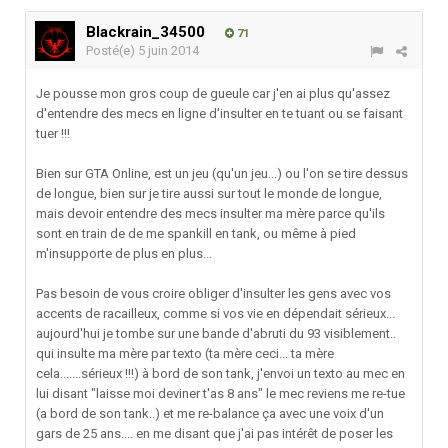
Blackrain_34500
71
Posté(e)
5 juin 2014
Je pousse mon gros coup de gueule car j'en ai plus qu'assez
d'entendre des mecs en ligne d'insulter en te tuant ou se faisant
tuer !!!
Bien sur GTA Online, est un jeu (qu'un jeu...) ou l'on se tire dessus
de longue, bien sur je tire aussi sur tout le monde de longue,
mais devoir entendre des mecs insulter ma mère parce qu'ils
sont en train de de me spankill en tank, ou même à pied
m'insupporte de plus en plus...
Pas besoin de vous croire obliger d'insulter les gens avec vos
accents de racailleux, comme si vos vie en dépendait sérieux...
aujourd'hui je tombe sur une bande d'abruti du 93 visiblement..
qui insulte ma mère par texto (ta mère ceci... ta mère
cela.......sérieux !!!) à bord de son tank, j'envoi un texto au mec en
lui disant "laisse moi deviner t'as 8 ans" le mec reviens me re-tue
(a bord de son tank..) et me re-balance ça avec une voix d'un
gars de 25 ans.... en me disant que j'ai pas intérêt de poser les