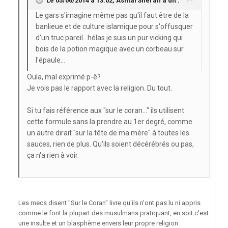
Le 05/06/2014 à 13:02, AshtarSheran a dit :
Le gars s'imagine même pas qu'il faut être de la
banlieue et de culture islamique pour s'offusquer
d'un truc pareil...hélas je suis un pur vicking qui
bois de la potion magique avec un corbeau sur
l'épaule...
Oula, mal exprimé p-ê?
Je vois pas le rapport avec la religion. Du tout.
Si tu fais référence aux "sur le coran..." ils utilisent
cette formule sans la prendre au 1er degré, comme
un autre dirait "sur la tête de ma mère" à toutes les
sauces, rien de plus. Qu'ils soient décérébrés ou pas,
ça n'a rien à voir.
Les mecs disent "Sur le Coran" livre qu'ils n'ont pas lu ni appris
comme le font la plupart des musulmans pratiquant, en soit c'est
une insulte et un blasphème envers leur propre religion.