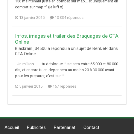
156 maintenant juste en combat sur map... et uniquement en
combat sur map ^^ (je kiff !!)
13 janvier 2015
10 334 réponses
Infos, images et trailer des Braquages de GTA
Online
Blackrain_34500 a répondu à un sujet de BenDeR dans
GTA Online
Un million........ tu debloque !!! se sera entre 65 000 et 80 000
dls, et encore tu en depensera au moins 20 à 30 000 avant
pour les preparer, c'est sur !!!
5 janvier 2015
167 réponses
Accueil
Publicités
Partenariat
Contact