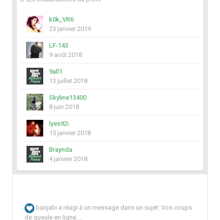
k0k_VR6
23 janvier 2019
LF-143
9 août 2018
9all1
13 juillet 2018
Skyline13400
8 juin 2018
lyes92i
15 janvier 2018
Braynda
4 janvier 2018
banjabi
a réagi à un message dans un sujet:
Vos coups
de gueule en ligne....