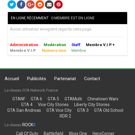
0 MEMBRE EST EN LIGNE
EN LIGNE RÉCEMMENT
Aucun utilisateur enregistré regarde cette page.
Administration
Modération
Staff
Membre V.I.P.+
Membre V.I.P.
Numero Uno
Membre
Accueil
Publicités
Partenariat
Contact
Le réseau GTA Network France
GTANF
GTA 6
GTA 5
GTAMulti
Chinatown Wars
GTA 4
Vice City Stories
Liberty City Stories
GTA San Andreas
GTA Vice City
GTA 3
GTA Old School
RDR 2
ROCK
8
Le réseau
Call Of Duty
Battlefield
Xbox One
HeroCorner