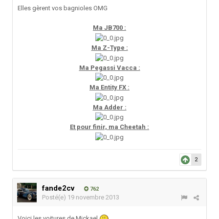
Elles gèrent vos bagnioles OMG
Ma JB700 :
Ma Z-Type :
Ma Pegassi Vacca :
Ma Entity FX :
Ma Adder :
Et pour finir, ma Cheetah :
2
fande2cv
762
Posté(e)
19 novembre 2013
Voici les voitures de Mickael