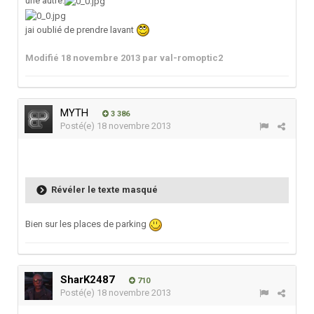
une autre:
jai oublié de prendre lavant
Modifié
18 novembre 2013
par val-romoptic2
MYTH
3 386
Posté(e)
18 novembre 2013
Révéler le texte masqué
Bien sur les places de parking
SharK2487
710
Posté(e)
18 novembre 2013