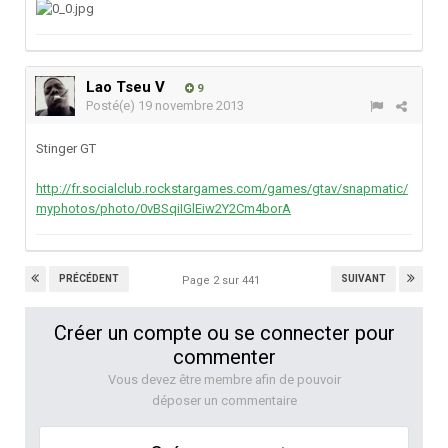
Lao Tseu V
9
Posté(e)
19 novembre 2013
Stinger GT
http://fr.socialclub.rockstargames.com/games/gtav/snapmatic/
myphotos/photo/0vBSqiIGlEiw2Y2Cm4borA
PRÉCÉDENT
SUIVANT
Page 2 sur 441
Créer un compte ou se connecter pour
commenter
Vous devez être membre afin de pouvoir
déposer un commentaire