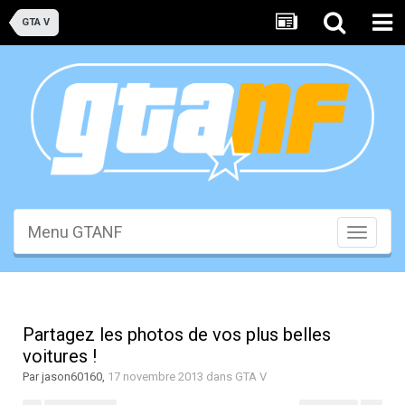
GTA V
Menu GTANF
Toggle
navigati
Partagez les photos de vos plus belles
voitures !
Par
jason60160
,
17 novembre 2013
dans
GTA V