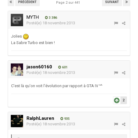
PRÉCÉDENT
SUIVANT
Page 2 sur 441
MYTH
3 386
Posté(e)
18 novembre 2013
Jolies
La Sabre Turbo est bien !
jason60160
601
Posté(e)
18 novembre 2013
C'est là qu'on voit l'évolution par rapport à GTA IV ^^
2
RalphLauren
935
Posté(e)
18 novembre 2013