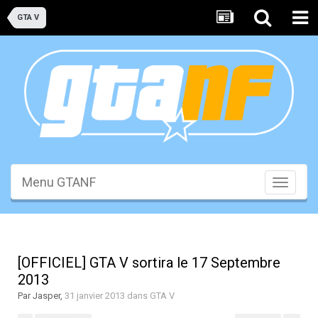
GTA V
Menu GTANF
Toggle
navigati
[OFFICIEL] GTA V sortira le 17 Septembre
2013
Par
Jasper
,
31 janvier 2013
dans
GTA V