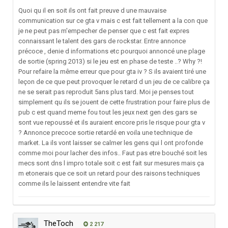
Quoi qu il en soit ils ont fait preuve d une mauvaise
communication sur ce gta v mais c est fait tellement a la con que
je ne peut pas m'empecher de penser que c est fait expres
connaissant le talent des gars de rockstar. Entre annonce
précoce , denie d informations etc pourquoi annoncé une plage
de sortie (spring 2013) si le jeu est en phase de teste ..? Why ?!
Pour refaire la même erreur que pour gta iv ? S ils avaient tiré une
leçon de ce que peut provoquer le retard d un jeu de ce calibre ça
ne se serait pas reproduit 5ans plus tard. Moi je penses tout
simplement qu ils se jouent de cette frustration pour faire plus de
pub c est quand meme fou tout les jeux next gen des gars se
sont vue repoussé et ils auraient encore pris le risque pour gta v
? Annonce precoce sortie retardé en voila une technique de
market. La ils vont laisser se calmer les gens qui l ont profonde
comme moi pour lacher des infos.. Faut pas etre bouché soit les
mecs sont dns l impro totale soit c est fait sur mesures mais ça
m etonerais que ce soit un retard pour des raisons techniques
comme ils le laissent entendre vite fait
TheToch
2 217