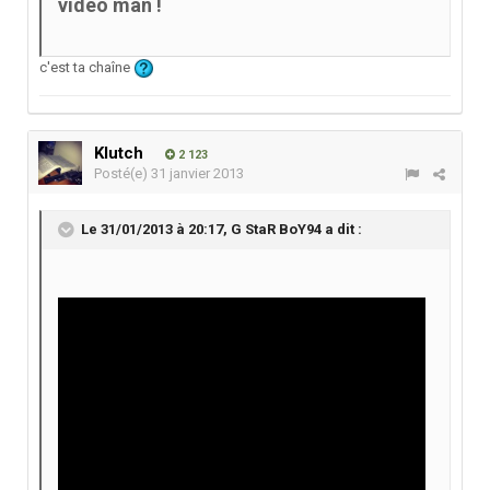
vidéo man !
c'est ta chaîne
Klutch
2 123
Posté(e)
31 janvier 2013
Le 31/01/2013 à 20:17, G StaR BoY94 a dit :