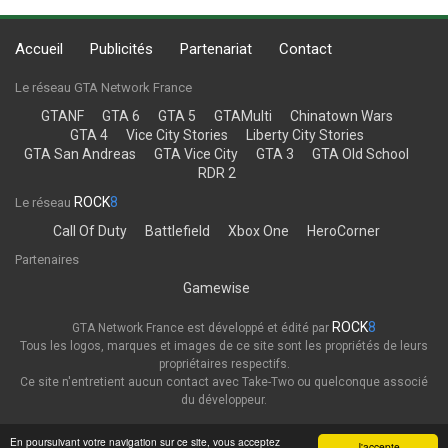
Accueil
Publicités
Partenariat
Contact
Le réseau GTA Network France
GTANF
GTA 6
GTA 5
GTAMulti
Chinatown Wars
GTA 4
Vice City Stories
Liberty City Stories
GTA San Andreas
GTA Vice City
GTA 3
GTA Old School
RDR 2
ROCK
8
Le réseau
Call Of Duty
Battlefield
Xbox One
HeroCorner
Partenaires
Gamewise
ROCK
8
GTA Network France est développé et édité par
Tous les logos, marques et images de ce site sont les propriétés de leurs
propriétaires respectifs.
Ce site n'entretient aucun contact avec Take-Two ou quelconque associé
du développeur.
Thème
Politique de confidentialité
En poursuivant votre navigation sur ce site, vous acceptez
J'accepte