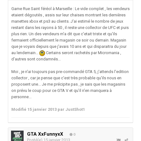
Game Rue Saint féréol à Marseille : Le vide complet , les vendeurs
etaient dégoutés , assis sur leur chaises montrant les dernières
manettes xbox et ps3 au clients. J'ai estimé le nombre de jeux
restant dans les rayons à 50 , il reste une collector de UFC et puis
plus rien. Un des vendeurs m'a dit que c'etait triste et qu'ils
fermaient officiellement le magasin ce soir ou demain. Magasin
que je voyais depuis que j'avais 10 ans et qui disparaitra du jour
au lendemain...
Certains seront rachetés par Micromania ,
d'autres sont condamnés...
Moi , je n'ai toujours pas pre-commandé GTA 5, j'attends l'edition
collector , car je pense que c'est très probable qu'ils nous en
proposent une... Je me précipite pas , je sais que les magasins
on prévu le coup pour ce GTA V et qu'il n'en manquera à
personne...
Modifié
15 janvier 2013
par JustShot1
GTA XxFunnyxX
0
Posté(e)
15 janvier 2013