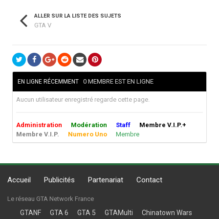
ALLER SUR LA LISTE DES SUJETS
GTA V
0 MEMBRE EST EN LIGNE
EN LIGNE RÉCEMMENT
Aucun utilisateur enregistré regarde cette page.
Administration
Modération
Staff
Membre V.I.P.+
Membre V.I.P.
Numero Uno
Membre
Accueil
Publicités
Partenariat
Contact
Le réseau GTA Network France
GTANF
GTA 6
GTA 5
GTAMulti
Chinatown Wars