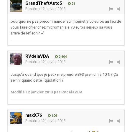
GrandTheftAuto5
21
Posté(e)
12 janvier 2013
pourquoi ne pas precommander sur internet a 50 euros au lieu de
vous faire chier chez micromania a 70 euros serieux sa vous
arrive de reflechir --'
RVdelaVDA
2 604
Posté(e)
12 janvier 2013
Jusqu'à quand que je peux me prendre BF3 prenium à 10 € ? Ça
se fini quand cette liquidation ?
Modifié
12 janvier 2013
par RVdelaVDA
maxX76
106
Posté(e)
12 janvier 2013