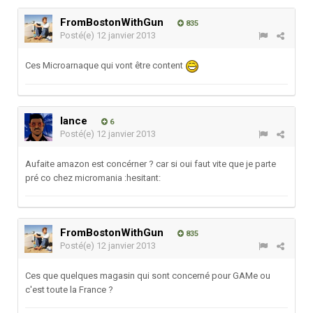
FromBostonWithGun
835
Posté(e)
12 janvier 2013
Ces Microarnaque qui vont être content
lance
6
Posté(e)
12 janvier 2013
Aufaite amazon est concérner ? car si oui faut vite que je parte
pré co chez micromania :hesitant:
FromBostonWithGun
835
Posté(e)
12 janvier 2013
Ces que quelques magasin qui sont concerné pour GAMe ou
c'est toute la France ?