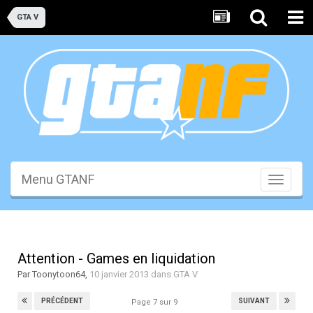
GTA V
Menu GTANF
Toggle
navigati
Attention - Games en liquidation
Par
Toonytoon64
,
10 janvier 2013
dans
GTA V
PRÉCÉDENT
SUIVANT
Page 7 sur 9