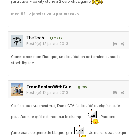
j ai trouver vice city storie a 2 euro chez game
Modifié
12 janvier 2013
par maxX76
TheToch
2 217
Posté(e)
12 janvier 2013
Comme son nom l'indique, une liquidation se termine quand le
stock liquidé.
FromBostonWithGun
835
Posté(e)
12 janvier 2013
Ce n'est pas vraiment vrai, Dans GTA j'ai liquidé quelqu'un et je
peut t'assuré qu'il est mort sur le champ ...
Pardons
j'arrêterais ce genre de blague :grrr:
Je ne sais pas ce qui