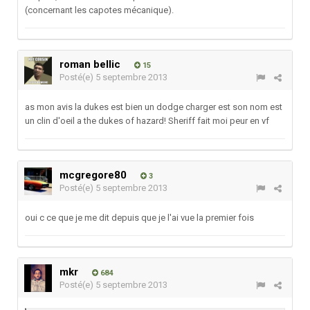
(concernant les capotes mécanique).
roman bellic
15
Posté(e)
5 septembre 2013
as mon avis la dukes est bien un dodge charger est son nom est
un clin d'oeil a the dukes of hazard! Sheriff fait moi peur en vf
mcgregore80
3
Posté(e)
5 septembre 2013
oui c ce que je me dit depuis que je l'ai vue la premier fois
mkr
684
Posté(e)
5 septembre 2013