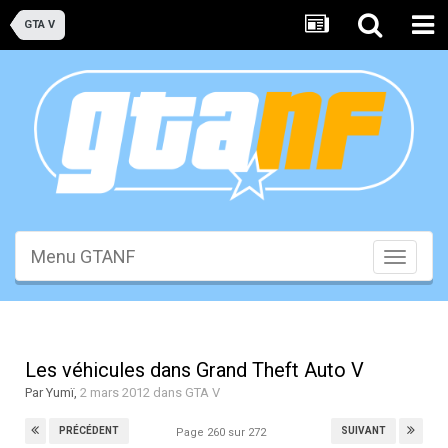
GTA V
Menu GTANF
Toggle
navigati
Les véhicules dans Grand Theft Auto V
Par
Yumï
,
2 mars 2012
dans
GTA V
PRÉCÉDENT
SUIVANT
Page 260 sur 272