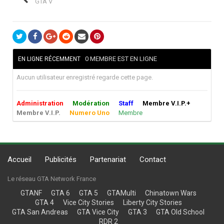
GTA V
0 MEMBRE EST EN LIGNE
EN LIGNE RÉCEMMENT
Aucun utilisateur enregistré regarde cette page.
Administration
Modération
Staff
Membre V.I.P.+
Membre V.I.P.
Numero Uno
Membre
Accueil
Publicités
Partenariat
Contact
Le réseau GTA Network France
GTANF
GTA 6
GTA 5
GTAMulti
Chinatown Wars
GTA 4
Vice City Stories
Liberty City Stories
GTA San Andreas
GTA Vice City
GTA 3
GTA Old School
RDR 2