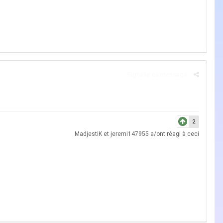
Signaler ce message
2
MadjestiK
et
jeremi147955
a/ont réagi à ceci