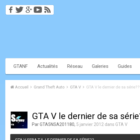
GTANF
Actualités
Réseau
Galeries
Guides
Accueil
Grand Theft Auto
GTA V
GTA V le dernier de sa série??
GTA V le dernier de sa série
Par
GTA5NSA201180
,
5 janvier 2012
dans
GTA V
GTA V SERA T-IL LE DERNIER DE SA SÉRIE??