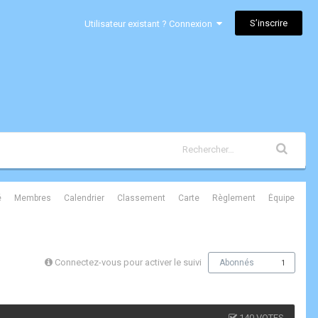
S’inscrire
Utilisateur existant ? Connexion
é
Membres
Calendrier
Classement
Carte
Règlement
Équipe
Connectez-vous pour activer le suivi
Abonnés
1
140 VOTES