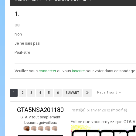
1.
Oui
Non
Je ne sais pas
Peut-être
Veuillez vous
connecter
ou vous
inscrire
pour voter dans ce sondage.
Page 1 sur 8
1
2
3
4
5
6
SUIVANT
GTA5NSA201180
Posté(e)
5 janvier 2012
(modifié)
GTA V tout simplement
Est ce que vous croyez que GTA V s
beaumagniveilleux