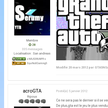
Membre
28
335 messages
Localisation :
San andreas
x NRJS3RUMY9 x
EquiNoXGamingS
Modifié
20 mars 2012
par GTA5NS
acroGTA
Posté(e)
5 janvier 2012
Ripoux
Ce ne sera pas le dernier si il se v
De plus,gta est le jeu le plus vendu