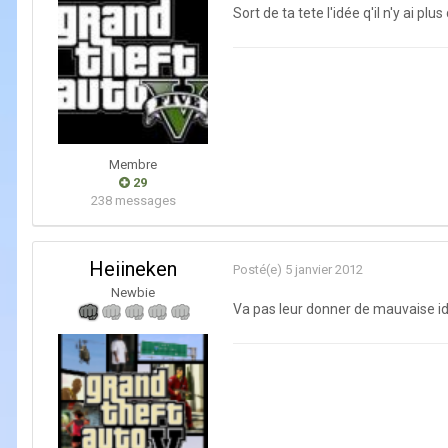
Sort de ta tete l'idée q'il n'y ai pl
Membre
29
238 messages
Heiineken
Posté(e)
5 janvier 2012
Newbie
Va pas leur donner de mauvaise i