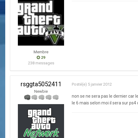
Membre
29
238 messages
rsggta5052411
Posté(e)
5 janvier 2012
Newbie
non se ne sera pas le dernier car le
le 6 mais selon moi il sera sur ps4