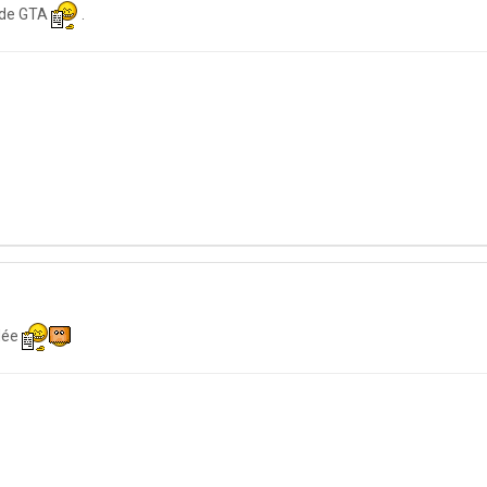
us de GTA
.
dée