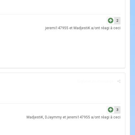
2
jeremi147955
et
MadjestiK
a/ont réagi à ceci
Signaler ce message
3
MadjestiK
,
DJaymmy
et
jeremi147955
a/ont réagi à ceci