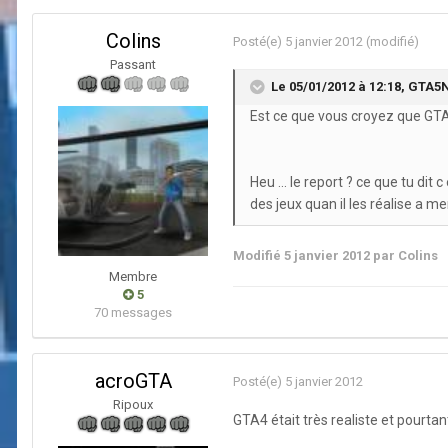
Colins
Posté(e)
5 janvier 2012
(modifié)
Passant
Le 05/01/2012 à 12:18, GTA5N
Est ce que vous croyez que GTA V
Heu ... le report ? ce que tu dit 
des jeux quan il les réalise a mer
Modifié
5 janvier 2012
par Colins
Membre
5
70 messages
acroGTA
Posté(e)
5 janvier 2012
Ripoux
GTA4 était très realiste et pourtant