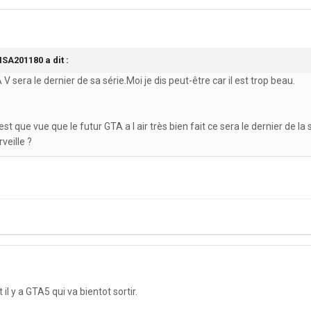
SA201180 a dit :
 sera le dernier de sa série.Moi je dis peut-être car il est trop beau.
c est que vue que le futur GTA a l air très bien fait ce sera le dernier de l
veille ?
 il y a GTA5 qui va bientot sortir.