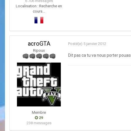
6 706 messages
Localisation :
Recherche en
cours...
acroGTA
Posté(e)
5 janvier 2012
Ripoux
Dit pas ca tu va nous porter poua
Membre
29
238 messages