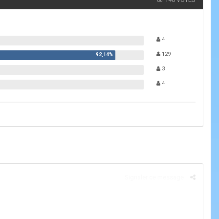
4
129
3
4
Signaler ce message