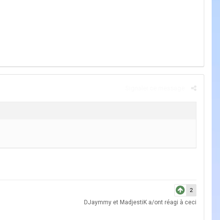
Signaler ce message
2
DJaymmy
et
MadjestiK
a/ont réagi à ceci