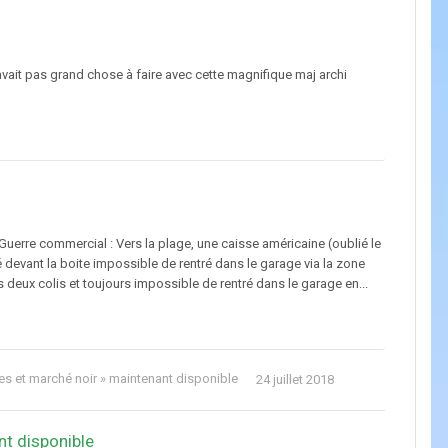
j'avait pas grand chose à faire avec cette magnifique maj archi
uerre commercial : Vers la plage, une caisse américaine (oublié le
 devant la boite impossible de rentré dans le garage via la zone
des deux colis et toujours impossible de rentré dans le garage en...
hes et marché noir » maintenant disponible
24 juillet 2018
nt disponible