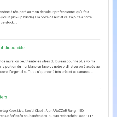
andise à récupéré au main de voleur professionnel qu'il faut
ici un pick-up blindé) a la boite de nuit et ça s'ajoute à notre
ce stock....
nt disponible
e mural on peut teinté les vitres du bureau pour ne plus voir la
ur la portion du mur blanc en face de notre ordinateur on à accès au
erer l'argent il suffit de s'approché très près et ça ramasse...
iers
mertag Xbox Live, Social Club) : AlphARaZZoR Rang : 150
utres Spécificités souhaitées des joueurs recherchés : Âge : +17