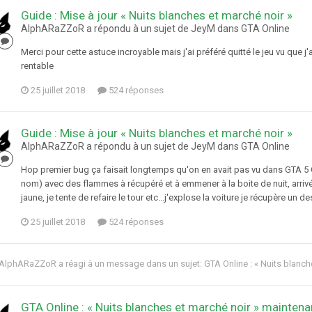
Guide : Mise à jour « Nuits blanches et marché noir »
AlphARaZZoR a répondu à un sujet de JeyM dans
GTA Online
Merci pour cette astuce incroyable mais j'ai préféré quitté le jeu vu que 
rentable
25 juillet 2018
524 réponses
Guide : Mise à jour « Nuits blanches et marché noir »
AlphARaZZoR a répondu à un sujet de JeyM dans
GTA Online
Hop premier bug ça faisait longtemps qu'on en avait pas vu dans GTA 5 G
nom) avec des flammes à récupéré et à emmener à la boite de nuit, arrivé
jaune, je tente de refaire le tour etc...j'explose la voiture je récupère un 
25 juillet 2018
524 réponses
AlphARaZZoR
a réagi à un message dans un sujet:
GTA Online : « Nuits blanc
GTA Online : « Nuits blanches et marché noir » maintena