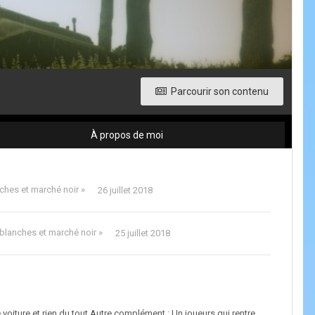
Parcourir son contenu
À propos de moi
nches et marché noir »
26 juillet 2018
 blanches et marché noir »
25 juillet 2018
e voiture et rien du tout Autre complément : Un joueurs qui rentre