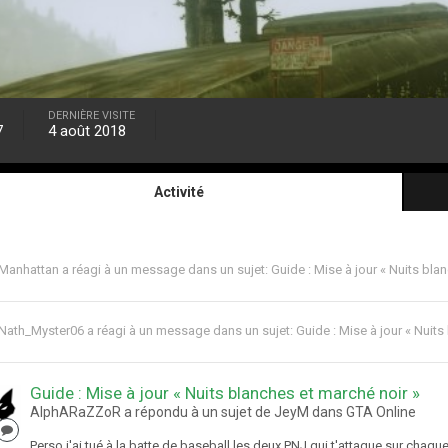
DERNIÈRE VISITE
7
4 août 2018
Activité
Manhattan
a réagi à un message dans un sujet:
Guide : Mise à jour « Nuits bla
Nath_Myster06
a réagi à un message dans un sujet:
Guide : Mise à jour « Nuits
Guide : Mise à jour « Nuits blanches et marché noir »
AlphARaZZoR a répondu à un sujet de JeyM dans
GTA Online
Perso j'ai tué à la batte de baseball les deux PNJ qui t'attaque sur chaqu