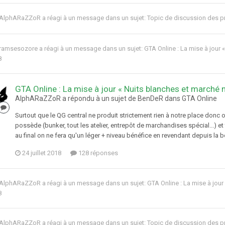
AlphARaZZoR
a réagi à un message dans un sujet:
Topic de discussion des p
ramsesozore
a réagi à un message dans un sujet:
GTA Online : La mise à jour «
8
GTA Online : La mise à jour « Nuits blanches et marché no
AlphARaZZoR a répondu à un sujet de BenDeR dans
GTA Online
Surtout que le QG central ne produit strictement rien à notre place donc o
possède (bunker, tout les atelier, entrepôt de marchandises spécial...) et 
au final on ne fera qu'un léger + niveau bénéfice en revendant depuis la boi
24 juillet 2018
128 réponses
AlphARaZZoR
a réagi à un message dans un sujet:
GTA Online : La mise à jour
8
AlphARaZZoR
a réagi à un message dans un sujet:
Topic de discussion des p