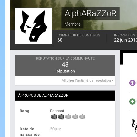
AlphARaZZoR
Membre
COMPTEUR DE CONTENUS
INSCRIPTION
60
22 juin 201
RÉPUTATION SUR LA COMMUNAUTÉ
43
Réputation
Afficher l’activité de réputation
À PROPOS DE ALPHARAZZOR
Rang
Passant
Date de
20 juin
naissance