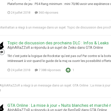
Plateforme de jeu : PS4 Rang minimum : mini 70/80 avoir une expérience d
24 juillet 2018
360 réponses
Manhattan
a réagi à un message dans un sujet:
Topic de discussion des proch
Topic de discussion des prochains DLC : Infos & Leaks
AlphARaZZoR a répondu à un sujet de Zeiko dans
GTA Online
Tkt c'est juste la logique de Rockstar qu'est pas ouf Par contre si la boi
intéressant à voir quand le guide de la maj va ouvrir les possibilité offerte
24 juillet 2018
7 388 réponses
1
AlphARaZZoR
a réagi à un message dans un sujet:
GTA Online : La mise à jour
8
GTA Online : La mise à jour « Nuits blanches et marché no
AlphARaZZoR a répondu à un sujet de BenDeR dans
GTA Online