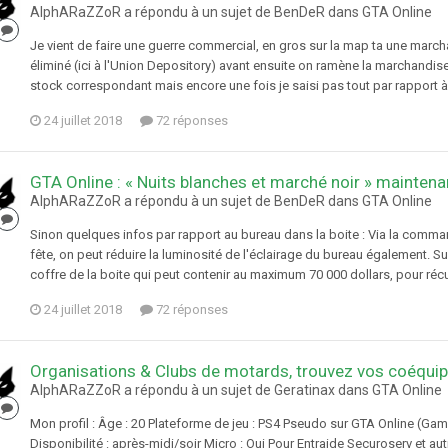
AlphARaZZoR a répondu à un sujet de BenDeR dans
GTA Online
Je vient de faire une guerre commercial, en gros sur la map ta une march
éliminé (ici à l'Union Depository) avant ensuite on ramène la marchandise (
stock correspondant mais encore une fois je saisi pas tout par rapport à 
24 juillet 2018
72 réponses
GTA Online : « Nuits blanches et marché noir » maintena
AlphARaZZoR a répondu à un sujet de BenDeR dans
GTA Online
Sinon quelques infos par rapport au bureau dans la boite : Via la command
fête, on peut réduire la luminosité de l'éclairage du bureau également. S
coffre de la boite qui peut contenir au maximum 70 000 dollars, pour récup
24 juillet 2018
72 réponses
Organisations & Clubs de motards, trouvez vos coéquip
AlphARaZZoR a répondu à un sujet de Geratinax dans
GTA Online
Mon profil : Âge : 20 Plateforme de jeu : PS4 Pseudo sur GTA Online (Ga
Disponibilité : après-midi/soir Micro : Oui Pour Entraide Securoserv et a