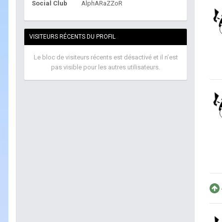
Social Club
AlphARaZZoR
VISITEURS RÉCENTS DU PROFIL
Le bloc de visiteurs récents est désactivé et il n’est
pas visible pour les autres utilisateurs.