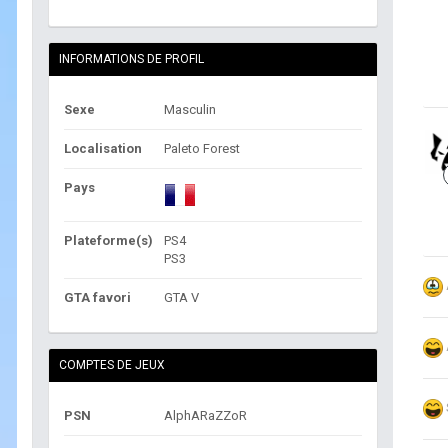
INFORMATIONS DE PROFIL
Sexe
Masculin
Localisation
Paleto Forest
Pays
Plateforme(s)
PS4
PS3
GTA favori
GTA V
COMPTES DE JEUX
PSN
AlphARaZZoR