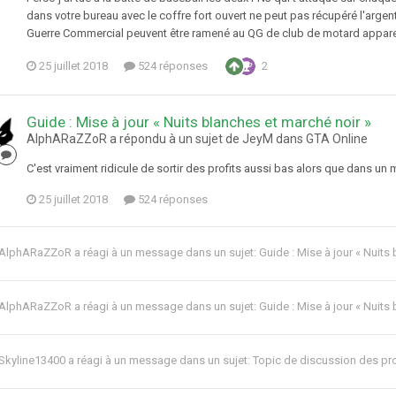
dans votre bureau avec le coffre fort ouvert ne peut pas récupéré l'argen
Guerre Commercial peuvent être ramené au QG de club de motard apparem
25 juillet 2018
524 réponses
2
Guide : Mise à jour « Nuits blanches et marché noir »
AlphARaZZoR a répondu à un sujet de JeyM dans
GTA Online
C'est vraiment ridicule de sortir des profits aussi bas alors que dans un 
25 juillet 2018
524 réponses
AlphARaZZoR
a réagi à un message dans un sujet:
Guide : Mise à jour « Nuits
AlphARaZZoR
a réagi à un message dans un sujet:
Guide : Mise à jour « Nuits
Skyline13400
a réagi à un message dans un sujet:
Topic de discussion des pr