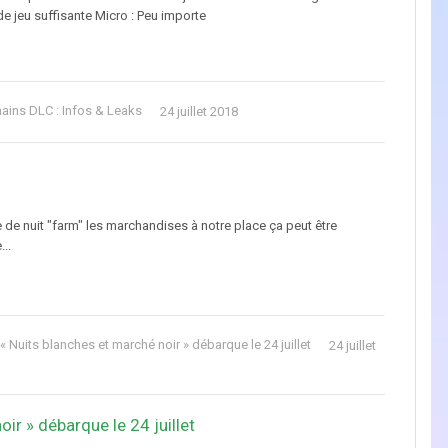
e jeu suffisante Micro : Peu importe
ains DLC : Infos & Leaks
24 juillet 2018
te de nuit "farm" les marchandises à notre place ça peut être
...
 « Nuits blanches et marché noir » débarque le 24 juillet
24 juillet
ir » débarque le 24 juillet