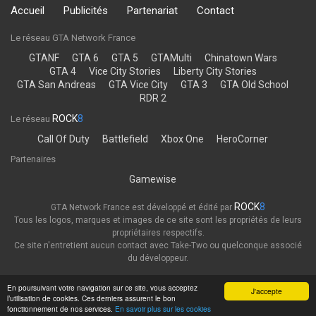
Accueil
Publicités
Partenariat
Contact
Le réseau GTA Network France
GTANF
GTA 6
GTA 5
GTAMulti
Chinatown Wars
GTA 4
Vice City Stories
Liberty City Stories
GTA San Andreas
GTA Vice City
GTA 3
GTA Old School
RDR 2
ROCK
8
Le réseau
Call Of Duty
Battlefield
Xbox One
HeroCorner
Partenaires
Gamewise
ROCK
8
GTA Network France est développé et édité par
Tous les logos, marques et images de ce site sont les propriétés de leurs
propriétaires respectifs.
Ce site n'entretient aucun contact avec Take-Two ou quelconque associé
du développeur.
Thème
Politique de confidentialité
En poursuivant votre navigation sur ce site, vous acceptez
J'accepte
l’utilisation de cookies. Ces derniers assurent le bon
GTA Network France
fonctionnement de nos services.
En savoir plus sur les cookies
Powered by Invision Community