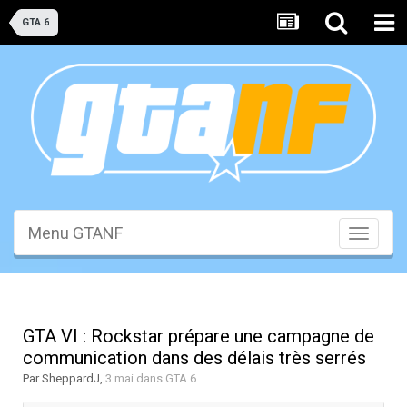
GTA 6
Menu GTANF
Toggle
navigati
GTA VI : Rockstar prépare une campagne de
communication dans des délais très serrés
Par
SheppardJ
,
3 mai
dans
GTA 6