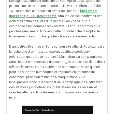
Les signaux semblent tous être au vert. Après deux reports du
jeu, on s'active en interne du côté de New-York. Alors que Take-
Two Interactive annonçait au début de l'année le
lancement
marketing du jeu pour cet été
, Strauss Zelnick confirmait ces
dernières semaines, lors d'un panel à Las Vegas, que la
campagne allait commencer « bientôt ». Et nous sommes plus
proches que jamais. À travers cette nouvelle offre d'emploi, le
label new-yorkais montre que les choses s'accélèrent enfin.
Dans cette offre mise en ligne sur son site officiel, Rockstar est à
la recherche d'un infographiste/maquettiste (
production
artist
) pour un poste temporaire à Manhattan. La compagnie de
Sam Houser annonce viser une campagne publicitaire dans des «
délais très serrés » pour « créer des contenus de haute qualité
pour les supports numériques et imprimés en garantissant
cohérence, précision et finition à chaque étape ». Le
label prépare donc le lancement de la campagne de
GTAVI
avec
des artworks promotionnels, publications sur les réseaux et
grandes affiches dans les rues, comme pour ses précédents
jeux.