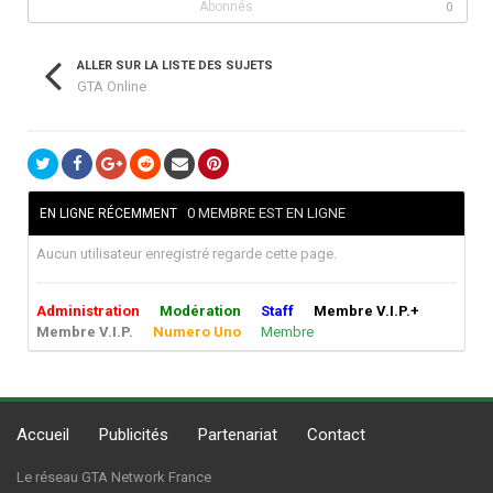
Abonnés
0
ALLER SUR LA LISTE DES SUJETS
GTA Online
0 MEMBRE EST EN LIGNE
EN LIGNE RÉCEMMENT
Aucun utilisateur enregistré regarde cette page.
Administration
Modération
Staff
Membre V.I.P.+
Membre V.I.P.
Numero Uno
Membre
Accueil
Publicités
Partenariat
Contact
Le réseau GTA Network France