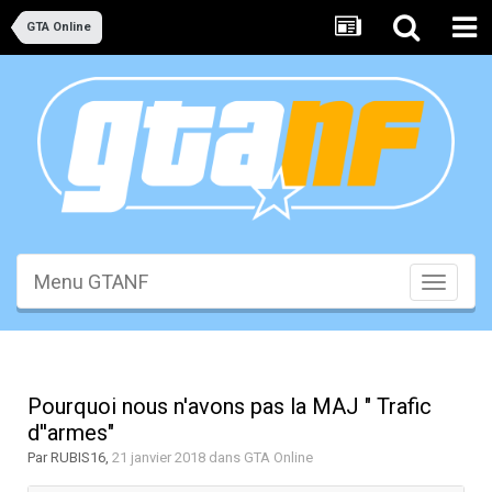
GTA Online
Menu GTANF
Toggle
navigati
Pourquoi nous n'avons pas la MAJ " Trafic
d''armes"
Par
RUBIS16
,
21 janvier 2018
dans
GTA Online