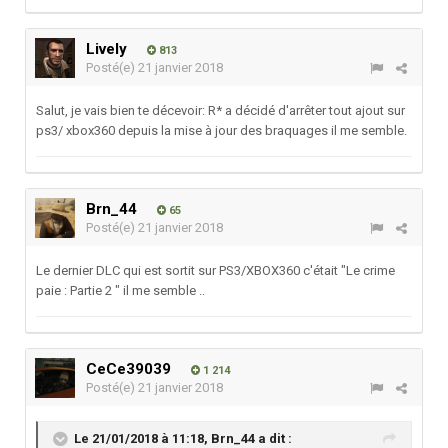
Lively
813
Posté(e)
21 janvier 2018
Salut, je vais bien te décevoir: R* a décidé d'arrêter tout ajout sur
ps3/ xbox360 depuis la mise à jour des braquages il me semble.
Brn_44
65
Posté(e)
21 janvier 2018
Le dernier DLC qui est sortit sur PS3/XBOX360 c'était "Le crime
paie : Partie 2 " il me semble ..
CeCe39039
1 214
Posté(e)
21 janvier 2018
Le 21/01/2018 à 11:18,
Brn_44
a dit :