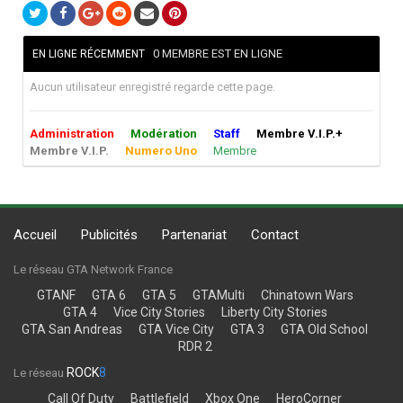
0 MEMBRE EST EN LIGNE
EN LIGNE RÉCEMMENT
Aucun utilisateur enregistré regarde cette page.
Administration
Modération
Staff
Membre V.I.P.+
Membre V.I.P.
Numero Uno
Membre
Accueil
Publicités
Partenariat
Contact
Le réseau GTA Network France
GTANF
GTA 6
GTA 5
GTAMulti
Chinatown Wars
GTA 4
Vice City Stories
Liberty City Stories
GTA San Andreas
GTA Vice City
GTA 3
GTA Old School
RDR 2
ROCK
8
Le réseau
Call Of Duty
Battlefield
Xbox One
HeroCorner