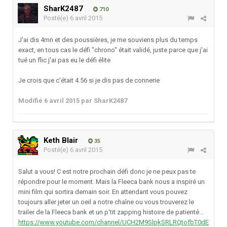
SharK2487
710
Posté(e)
6 avril 2015
J'ai dis 4mn et des poussières, je me souviens plus du temps
exact, en tous cas le défi "chrono" était validé, juste parce que j'ai
tué un flic j'ai pas eu le défi élite
Je crois que c'était 4.56 si je dis pas de connerie
Modifié
6 avril 2015
par SharK2487
Keth Blair
35
Posté(e)
6 avril 2015
Salut a vous! C est notre prochain défi donc je ne peux pas te
répondre pour le moment. Mais la Fleeca bank nous a inspiré un
mini film qui sortira demain soir. En attendant vous pouvez
toujours aller jeter un oeil a notre chaîne ou vous trouverez le
trailer de la Fleeca bank et un p'tit zapping histoire de patienté...
https://www.youtube.com/channel/UCH2M9SlpkSRLRQtofbT0dE