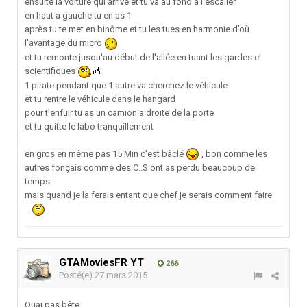
ensuite la voiture qui arrive et tu va au fond a l'escalier
en haut a gauche tu en as 1
après tu te met en binôme et tu les tues en harmonie d’où
l'avantage du micro
et tu remonte jusqu'au début de l'allée en tuant les gardes et
scientifiques
1 pirate pendant que 1 autre va cherchez le véhicule
et tu rentre le véhicule dans le hangard
pour t'enfuir tu as un camion a droite de la porte
et tu quitte le labo tranquillement
en gros en même pas 15 Min c'est bâclé
, bon comme les
autres fonçais comme des C..S ont as perdu beaucoup de
temps.
mais quand je la ferais entant que chef je serais comment faire
GTAMoviesFR YT
266
Posté(e)
27 mars 2015
Ouai pas bête