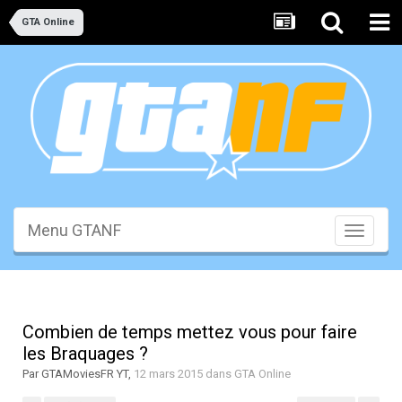
GTA Online
Menu GTANF
Toggle
navigati
Combien de temps mettez vous pour faire
les Braquages ?
Par
GTAMoviesFR YT
,
12 mars 2015
dans
GTA Online