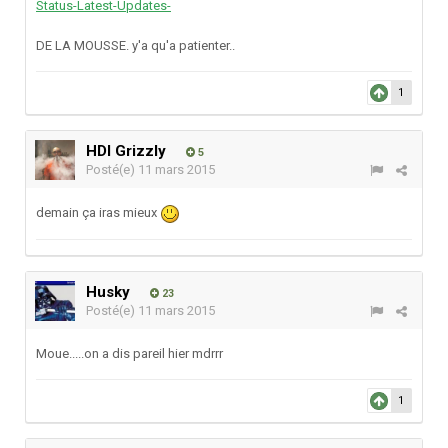
Status-Latest-Updates-
DE LA MOUSSE. y'a qu'a patienter..
1
HDI Grizzly
5
Posté(e)
11 mars 2015
demain ça iras mieux
Husky
23
Posté(e)
11 mars 2015
Moue.....on a dis pareil hier mdrrr
1