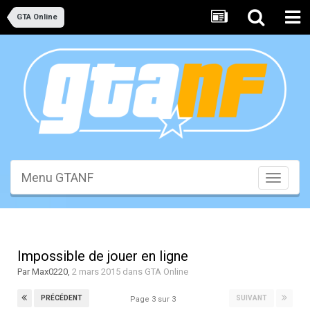
GTA Online
Menu GTANF
Toggle
navigati
Impossible de jouer en ligne
Par
Max0220
,
2 mars 2015
dans
GTA Online
PRÉCÉDENT
SUIVANT
Page 3 sur 3