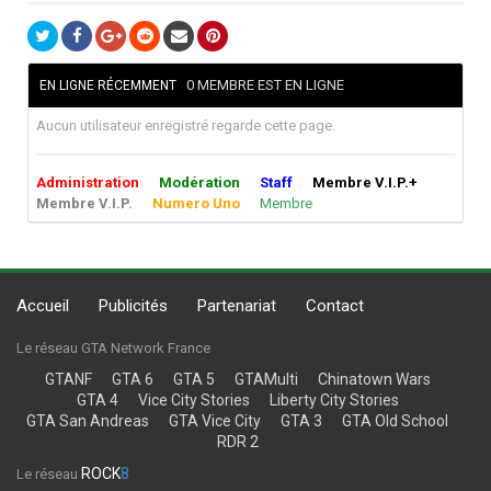
0 MEMBRE EST EN LIGNE
EN LIGNE RÉCEMMENT
Aucun utilisateur enregistré regarde cette page.
Administration
Modération
Staff
Membre V.I.P.+
Membre V.I.P.
Numero Uno
Membre
Accueil
Publicités
Partenariat
Contact
Le réseau GTA Network France
GTANF
GTA 6
GTA 5
GTAMulti
Chinatown Wars
GTA 4
Vice City Stories
Liberty City Stories
GTA San Andreas
GTA Vice City
GTA 3
GTA Old School
RDR 2
ROCK
8
Le réseau