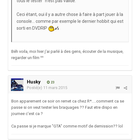
tous le tester" n'est pas valide.
Ceci étant, oui il y a autre chose à faire à part jouer à la
console... comme par exemple le dernier hobbit qui est
sorti en DVDRIP
Béh voila, moi hier j'ai parlé à des gens, écouter de la musique,
regarder un film ^^
Husky
23
Posté(e)
11 mars 2015
Bon apparement ce soir on remet ca chez R*.....comment ca se
passe si on veut tester les braquages ?? Faut etre dispo en
journee c'est ca ?
Ca passe si je marque "GTA" comme motif de demission?? lol