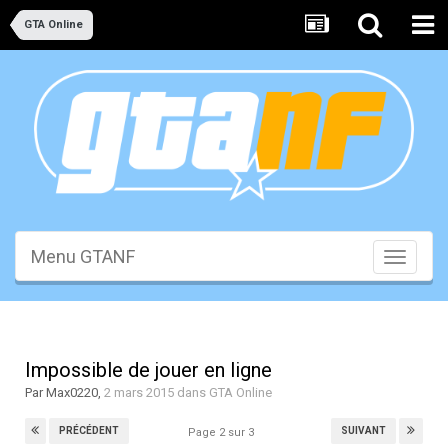
GTA Online
Menu GTANF
Toggle
navigati
Impossible de jouer en ligne
Par
Max0220
,
2 mars 2015
dans
GTA Online
PRÉCÉDENT
SUIVANT
Page 2 sur 3