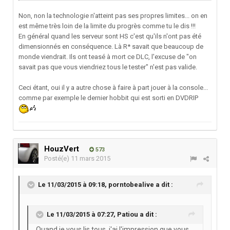
Non, non la technologie n'atteint pas ses propres limites... on en
est même très loin de la limite du progrès comme tu le dis !!!
En général quand les serveur sont HS c'est qu'ils n'ont pas été
dimensionnés en conséquence. Là R* savait que beaucoup de
monde viendrait. Ils ont teasé à mort ce DLC, l'excuse de "on
savait pas que vous viendriez tous le tester" n'est pas valide.
Ceci étant, oui il y a autre chose à faire à part jouer à la console...
comme par exemple le dernier hobbit qui est sorti en DVDRIP
HouzVert
573
Posté(e)
11 mars 2015
Le 11/03/2015 à 09:18, porntobealive a dit :
Le 11/03/2015 à 07:27, Patiou a dit :
Quand je vous lis tous, j'ai l'impression que vous