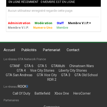
0 MEMBRE EST EN LIGNE
EN LIGNE RÉCEMMENT
Aucun utilisateur enregistré regarde cette page.
Administration
Modération
Staff
Membre V.I.P.+
Membre V.I.P.
Numero Uno
Membre
Accueil
Publicités
Partenariat
Contact
Le réseau GTA Network France
GTANF
GTA 6
GTA 5
GTAMulti
Chinatown Wars
GTA 4
Vice City Stories
Liberty City Stories
GTA San Andreas
GTA Vice City
GTA 3
GTA Old School
RDR 2
ROCK
8
Le réseau
Call Of Duty
Battlefield
Xbox One
HeroCorner
Partenaires
Gamewise