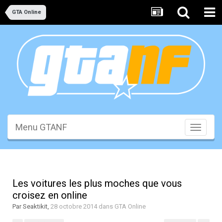
GTA Online
Menu GTANF
Toggle
navigati
Les voitures les plus moches que vous
croisez en online
Par
Seaktikit
,
28 octobre 2014
dans
GTA Online