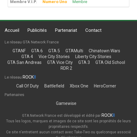
Membre V.I.P.
Numero Uno
Membre
Accueil
Publicités
Partenariat
Contact
Le réseau GTA Network France
GTANF
GTA 6
GTA 5
GTAMulti
Chinatown Wars
GTA 4
Vice City Stories
Liberty City Stories
GTA San Andreas
GTA Vice City
GTA 3
GTA Old School
RDR 2
ROCK
8
Le réseau
Call Of Duty
Battlefield
Xbox One
HeroCorner
Partenaires
Gamewise
ROCK
8
GTA Network France est développé et édité par
Tous les logos, marques et images de ce site sont les propriétés de leurs
propriétaires respectifs.
Ce site n'entretient aucun contact avec Take-Two ou quelconque associé