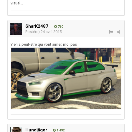
visuel...
SharK2487
710
Posté(e)
24 avril 2015
Y en a peut-être qui vont aimer, moi pas
Hundjäger
1 492