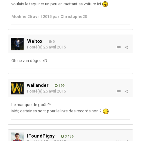
voulais le taquiner un peu en mettant sa voiture ici
Modifié
26 avril 2015
par Christophe23
Weltox
0
Posté(e)
26 avril 2015
Oh ce van dégeu xD
wailander
199
Posté(e)
26 avril 2015
Le manque de goût ^^
Mdr, certaines sont pour le livre des records non ?
IFoundPigsy
3 156