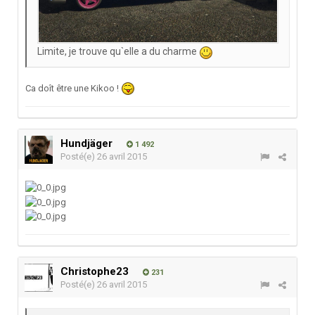
Limite, je trouve qu`elle a du charme
Ca doît être une Kikoo !
Hundjäger
1 492
Posté(e)
26 avril 2015
Christophe23
231
Posté(e)
26 avril 2015