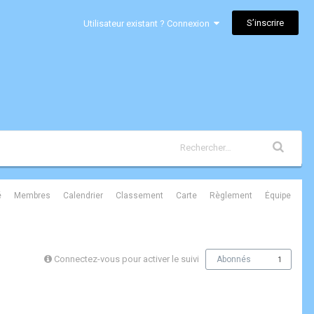
S’inscrire
Utilisateur existant ? Connexion
é
Membres
Calendrier
Classement
Carte
Règlement
Équipe
Connectez-vous pour activer le suivi
Abonnés
1