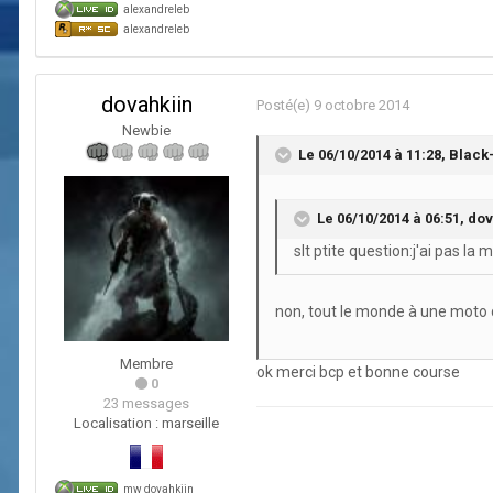
alexandreleb
alexandreleb
dovahkiin
Posté(e)
9 octobre 2014
Newbie
Le 06/10/2014 à 11:28, Black-
Le 06/10/2014 à 06:51, dova
slt ptite question:j'ai pas la 
non, tout le monde à une moto d'
Membre
ok merci bcp et bonne course
0
23 messages
Localisation :
marseille
mw dovahkiin