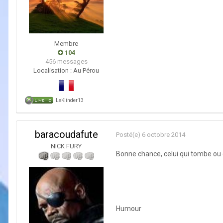
Membre
104
456 messages
Localisation :
Au Pérou
LeKiinder13
baracoudafute
Posté(e)
6 octobre 2014
NICK FURY
Bonne chance, celui qui tombe ou qu
Humour