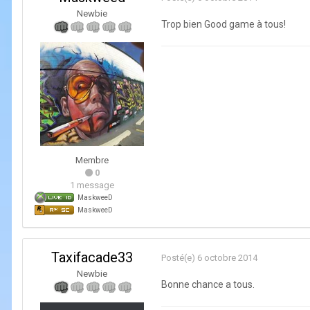
Newbie
Trop bien Good game à tous!
Membre
0
1 message
MaskweeD
MaskweeD
Taxifacade33
Posté(e)
6 octobre 2014
Newbie
Bonne chance a tous.