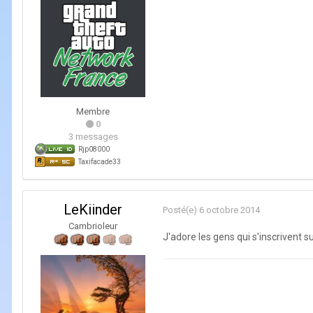
Membre
0
3 messages
Rjp08000
Taxifacade33
LeKiinder
Posté(e)
6 octobre 2014
Cambrioleur
J'adore les gens qui s'inscrivent su