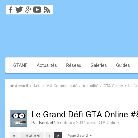
GTANF
Actualités
Réseau
Galeries
Guides
Accueil
Actualité & Communauté
Actualité
GTA Online
Le Gr
Le Grand Défi GTA Online #
Par
BenDeR
,
5 octobre 2014
dans
GTA Online
Page 2 sur 2
1
2
PRÉCÉDENT