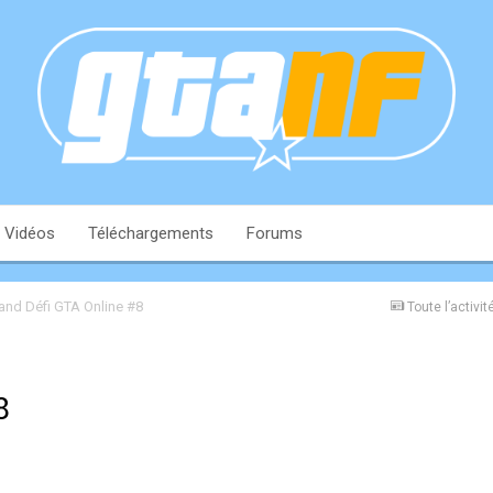
Vidéos
Téléchargements
Forums
and Défi GTA Online #8
Toute l’activit
8