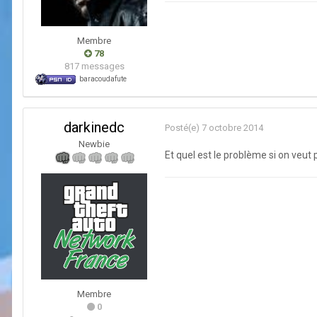
Membre
78
817 messages
baracoudafute
darkinedc
Posté(e)
7 octobre 2014
Newbie
Et quel est le problème si on veut 
Membre
0