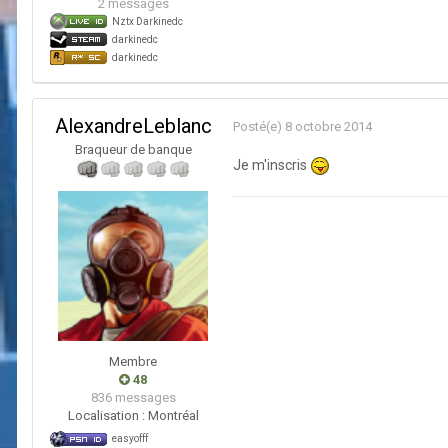
2 messages
Nztx Darkinedc
darkinedc
darkinedc
AlexandreLeblanc
Posté(e)
8 octobre 2014
Braqueur de banque
Je m'inscris
Membre
48
836 messages
Localisation :
Montréal
easyofff