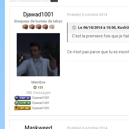
Djawad1001
Posté(e)
6 octobre 2014
Braqueur de bureau de tabac
Le 06/10/2014 à 10:00, KushO
C'est la premiere fois que je fa
Ce n'est pas parce que tu es inscri
Membre
101
582 messages
Djawad1001
Djawad1001
Djawad1001
Maskweed
Posté(e)
6 octobre 2014