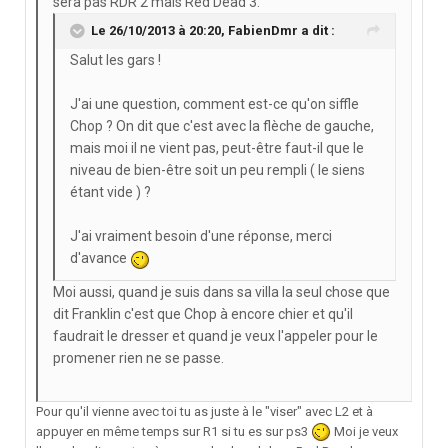
sera pas RDR 2 mais Red Dead 3.
Le 26/10/2013 à 20:20, FabienDmr a dit :
Salut les gars !
J'ai une question, comment est-ce qu'on siffle
Chop ? On dit que c'est avec la flèche de gauche,
mais moi il ne vient pas, peut-être faut-il que le
niveau de bien-être soit un peu rempli ( le siens
étant vide ) ?
J'ai vraiment besoin d'une réponse, merci
d'avance
Moi aussi, quand je suis dans sa villa la seul chose que
dit Franklin c'est que Chop à encore chier et qu'il
faudrait le dresser et quand je veux l'appeler pour le
promener rien ne se passe.
Pour qu'il vienne avec toi tu as juste à le "viser" avec L2 et à
appuyer en même temps sur R1 si tu es sur ps3
Moi je veux