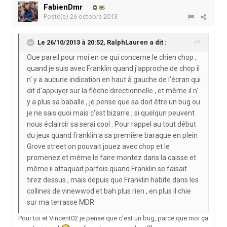
FabienDmr
85
Posté(e)
26 octobre 2013
Le 26/10/2013 à 20:52, RalphLauren a dit :
Oue pareil pour moi en ce qui concerne le chien chop ,
quand je suis avec Franklin quand j'approche de chop il
n' y a aucune indication en haut à gauche de l'écran qui
dit d'appuyer sur la flèche directionnelle , et même il n'
y a plus sa baballe , je pense que sa doit être un bug ou
je ne sais quoi mais c'est bizarre , si quelqun peuvent
nous éclaircir sa serai cool . Pour rappel au tout début
du jeux quand franklin a sa première baraque en plein
Grove street on pouvait jouez avec chop et le
promenez et même le faire montez dans la caisse et
même il attaquait parfois quand Franklin se faisait
tirez dessus , mais depuis que Franklin habite dans les
collines de vinewwod et bah plus rien , en plus il chie
sur ma terrasse MDR
Pour toi et Vincent02 je pense que c'est un bug, parce que moi ça