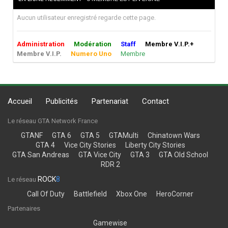
Aucun utilisateur enregistré regarde cette page.
Administration
Modération
Staff
Membre V.I.P.+
Membre V.I.P.
Numero Uno
Membre
Accueil
Publicités
Partenariat
Contact
Le réseau GTA Network France
GTANF
GTA 6
GTA 5
GTAMulti
Chinatown Wars
GTA 4
Vice City Stories
Liberty City Stories
GTA San Andreas
GTA Vice City
GTA 3
GTA Old School
RDR 2
ROCK
8
Le réseau
Call Of Duty
Battlefield
Xbox One
HeroCorner
Partenaires
Gamewise