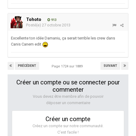
Tohoto
913
Posté(e)
27 octobre 2013
Excellente ton idée Damaniu, ça serait terrible les crew dans
Canis Canem edit
PRÉCÉDENT
SUIVANT
Page 1724 sur 1889
Créer un compte ou se connecter pour
commenter
Vous devez être membre afin de pouvoir
déposer un commentaire
Créer un compte
Créez un compte sur notre communauté.
C’est facile !