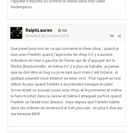
l'appeler n'importe où comme le cheval dans Red Dead
Redemption.
RalphLauren
935
Posté(e)
26 octobre 2013
Oue pareil pour moi en ce qui concerne le chien chop , quand je
suis avec Franklin quand j'approche de chop il n' y a aucune
indication en haut à gauche de l'écran qui dit d'appuyer sur la
flèche directionnelle , et même il n' y a plus sa baballe , je pense
que sa doit être un bug ou je ne sais quoi mais c'est bizarre , si
quelqun peuvent nous éclaircir sa serai cool . Pour rappel au tout
début du jeux quand franklin a sa première baraque en plein
Grove street on pouvait jouez avec chop et le promenez et même
le faire montez dans la caisse et même il attaquait parfois quand
Franklin se faisait tirez dessus , mais depuis que Franklin habite
dans les collines de vinewwod et bah plus rien , en plus il chie sur
ma terrasse MDR