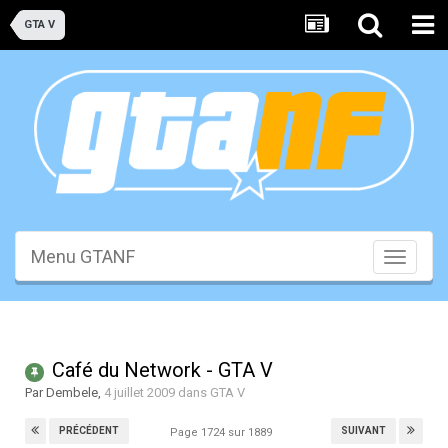
GTA V
Menu GTANF
Toggle
navigati
Café du Network - GTA V
Par
Dembele
,
4 juillet 2009
dans
GTA V
PRÉCÉDENT
SUIVANT
Page 1724 sur 1889