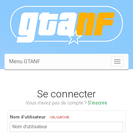
Menu GTANF
Toggle
navigati
Se connecter
Vous n’avez pas de compte ?
S’inscrire
Nom d’utilisateur
OBLIGATOIRE