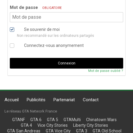
Mot de passe
OBLIGATOIRE
Se souvenir de moi
Non recommandé sur les ordinateurs partagés
Connectez-vous anonymement
Connexion
Mot de passe oublié ?
Accueil
Publicités
Partenariat
Contact
Le réseau GTA Network France
GTANF
GTA 6
GTA 5
GTAMulti
Chinatown Wars
GTA 4
Vice City Stories
Liberty City Stories
GTA San Andreas
GTA Vice City
GTA 3
GTA Old School