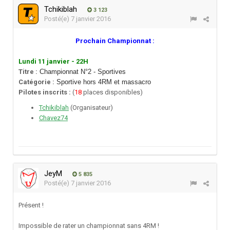
Tchikiblah
3 123
Posté(e)
7 janvier 2016
Prochain Championnat :
Lundi 11 janvier - 22H
Titre :
Championnat N°2 - Sportives
Catégorie :
Sportive hors 4RM et massacro
Pilotes inscrits :
(
18
places disponibles)
Tchikiblah
(Organisateur)
Chavez74
JeyM
5 835
Posté(e)
7 janvier 2016
Présent !
Impossible de rater un championnat sans 4RM !