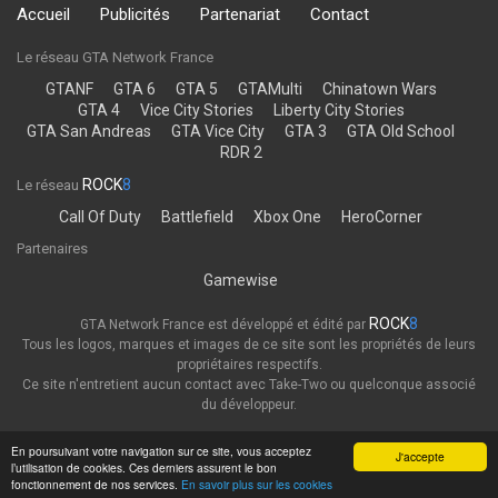
Accueil
Publicités
Partenariat
Contact
Le réseau GTA Network France
GTANF
GTA 6
GTA 5
GTAMulti
Chinatown Wars
GTA 4
Vice City Stories
Liberty City Stories
GTA San Andreas
GTA Vice City
GTA 3
GTA Old School
RDR 2
ROCK
8
Le réseau
Call Of Duty
Battlefield
Xbox One
HeroCorner
Partenaires
Gamewise
ROCK
8
GTA Network France est développé et édité par
Tous les logos, marques et images de ce site sont les propriétés de leurs
propriétaires respectifs.
Ce site n'entretient aucun contact avec Take-Two ou quelconque associé
du développeur.
Thème
Politique de confidentialité
En poursuivant votre navigation sur ce site, vous acceptez
J'accepte
l’utilisation de cookies. Ces derniers assurent le bon
GTA Network France
fonctionnement de nos services.
En savoir plus sur les cookies
Powered by Invision Community