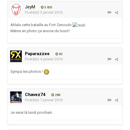
JeyM
5 835
Posté(e)
3 janvier 2016
Ahlala cette bataille au Fort Zancudo
Même en photo ça envoie du lourd !
Paparazzee
82
Posté(e)
4 janvier 2016
Sympa les photos !
Chavez74
288
Posté(e)
7 janvier 2016
Je serai là lundi prochain.