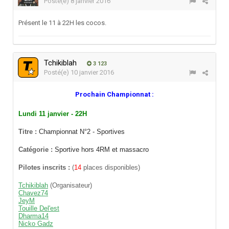
Posté(e)
8 janvier 2016
Présent le 11 à 22H les cocos.
Tchikiblah
3 123
Posté(e)
10 janvier 2016
Prochain Championnat :
Lundi 11 janvier - 22H
Titre :
Championnat N°2 - Sportives
Catégorie :
Sportive hors 4RM et massacro
Pilotes inscrits :
(
14
places disponibles)
Tchikiblah
(Organisateur)
Chavez74
JeyM
Touille Del'est
Dharma14
Nicko Gadz