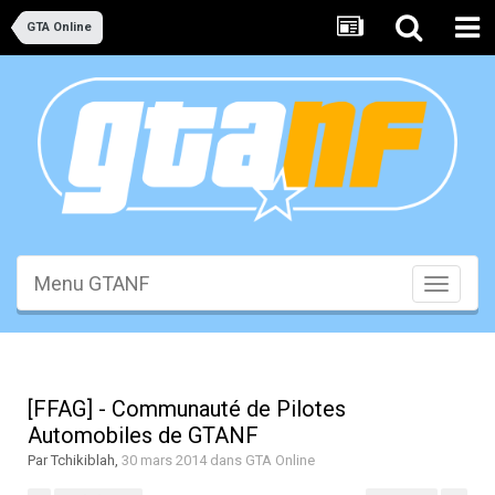
GTA Online
Menu GTANF
Toggle
navigati
[FFAG] - Communauté de Pilotes
Automobiles de GTANF
Par
Tchikiblah
,
30 mars 2014
dans
GTA Online