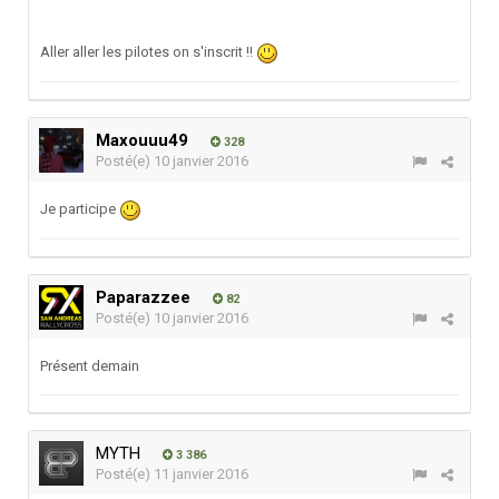
Aller aller les pilotes on s'inscrit !!
Maxouuu49
328
Posté(e)
10 janvier 2016
Je participe
Paparazzee
82
Posté(e)
10 janvier 2016
Présent demain
MYTH
3 386
Posté(e)
11 janvier 2016