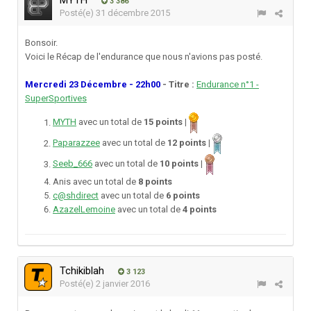
MYTH
3 386
Posté(e)
31 décembre 2015
Bonsoir.
Voici le Récap de l'endurance que nous n'avions pas posté.
Mercredi 23 Décembre - 22h00
- Titre :
Endurance n°1 -
SuperSportives
MYTH
avec un total de
15 points |
Paparazzee
avec un total de
12 points |
Seeb_666
avec un total de
10 points |
Anis avec un total de
8 points
c@shdirect
avec un total de
6 points
AzazelLemoine
avec un total de
4 points
Tchikiblah
3 123
Posté(e)
2 janvier 2016