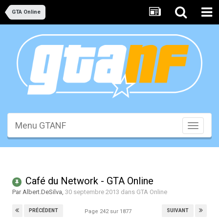
GTA Online
Menu GTANF
Toggle
navigati
Café du Network - GTA Online
Par
Albert.DeSilva
,
30 septembre 2013
dans
GTA Online
PRÉCÉDENT
SUIVANT
Page 242 sur 1877