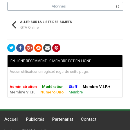
Abonnés
96
ALLER SUR LA LISTE DES SUJETS
GTA Online
0 MEMBRE EST EN LIGNE
EN LIGNE RÉCEMMENT
Aucun utilisateur enregistré regarde cette page.
Administration
Modération
Staff
Membre V.I.P.+
Membre V.I.P.
Numero Uno
Membre
Accueil
Publicités
Partenariat
Contact