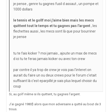
je pense , genre tu gagnes fusil d assaut , un pompe et
1000 dollars
le tennis et le gollf moi j'aime bien mais les mecs
quittent tout le temps et tu gagnes pas l'argent
, les
flechettes aussi , les mecs sont là que pour bourriner
je pense
tu te fais kicker ? moi jamais , ajoute un max de mecs
d ici tu te feras jamais kicker ou avec ton crew
par contre il ya trop de crew je vois pas l'interet on
aurait du faire un ou deux crews pour le forum c'etait
suffisant là c'est eparpillé je sais plus lequel choisir du
coup
Si, au golf même si ils quittent, tu gagnes l'argent.
J'ai gagné 1980$ alors que mon adversaire a quitté au bout de 3
trous.