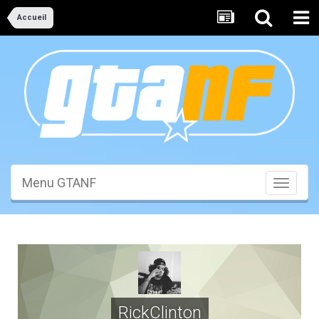
Accueil
Menu GTANF
Toggle
navigati
RickClinton