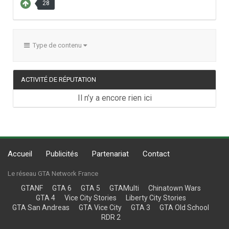
28
Type de contenu
ACTIVITÉ DE RÉPUTATION
Il n’y a encore rien ici
Accueil
Publicités
Partenariat
Contact
Le réseau GTA Network France
GTANF
GTA 6
GTA 5
GTAMulti
Chinatown Wars
GTA 4
Vice City Stories
Liberty City Stories
GTA San Andreas
GTA Vice City
GTA 3
GTA Old School
RDR 2