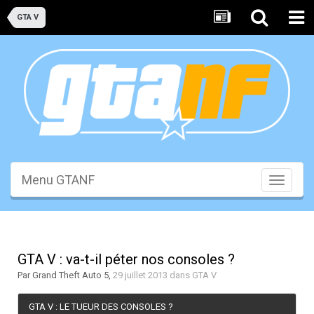
GTA V
Menu GTANF
Toggle
navigati
GTA V : va-t-il péter nos consoles ?
Par
Grand Theft Auto 5
,
29 juillet 2013
dans
GTA V
GTA V : LE TUEUR DES CONSOLES ?