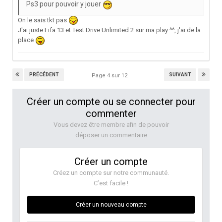
Ps3 pour pouvoir y jouer
On le sais tkt pas
J'ai juste Fifa 13 et Test Drive Unlimited 2 sur ma play ^^, j'ai de la
place
PRÉCÉDENT
SUIVANT
Page 4 sur 12
Créer un compte ou se connecter pour
commenter
Vous devez être membre afin de pouvoir
déposer un commentaire
Créer un compte
Créez un compte sur notre communauté.
C’est facile !
Créer un nouveau compte