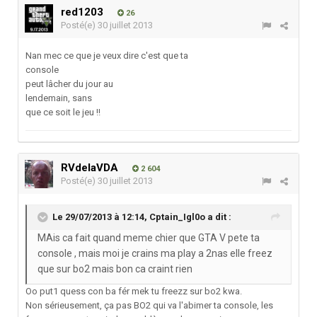
red1203
26
Posté(e)
30 juillet 2013
Nan mec ce que je veux dire c'est que ta
console
peut lâcher du jour au
lendemain, sans
que ce soit le jeu !!
RVdelaVDA
2 604
Posté(e)
30 juillet 2013
Le 29/07/2013 à 12:14, Cptain_Igl0o a dit :
MAis ca fait quand meme chier que GTA V pete ta
console , mais moi je crains ma play a 2nas elle freez
que sur bo2 mais bon ca craint rien
Oo put1 quess con ba fér mek tu freezz sur bo2 kwa.
Non sérieusement, ça pas BO2 qui va l'abimer ta console, les