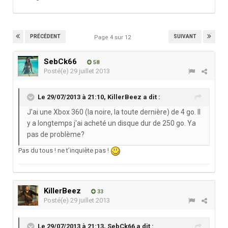
PRÉCÉDENT
SUIVANT
Page 4 sur 12
SebCk66
58
Posté(e)
29 juillet 2013
Le 29/07/2013 à 21:10, KillerBeez a dit :
J'ai une Xbox 360 (la noire, la toute dernière) de 4 go. Il
y a longtemps j'ai acheté un disque dur de 250 go. Ya
pas de problème?
Pas du tous ! ne t’inquiète pas !
KillerBeez
33
Posté(e)
29 juillet 2013
Le 29/07/2013 à 21:13, SebCk66 a dit :