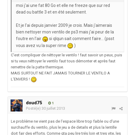
moi j'ai une fat 80 Go et elle ne freeze que sur red
dead ou battle 3 et en été seulement.
Et je l'ai depuis janvier 2009 je crois. Mais j'aimerais
bien nettoyer mon ventilo de ps3 mais j'ai peur de la
foutre en l'air
si qlqun sait comment faire... (psst
vous avez vu la super rime
)
C'est compliquer de néttoyer le ventilo ! faut savoir un peux, puis
si tu veux néttoyer le ventilo faut tous démonter et après faut
remettre de la patte thermique.
MAIS SURTOUT NE FAIT JAMAIS TOURNER LE VENTILO A
L'ENVERS !
doud75
1
Posté(e)
30 juillet 2013
Le probléme ne vient pas de l'espace libre trop faible ou d'une
surchauffe du ventilo, plus le jeu a de details et plus la lentille
doit fair des efforts. Comme gta peu lire trés loin et tres vite, les