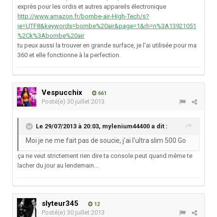
exprès pour les ordis et autres appareils électronique
http://www.amazon.fr/bombe-air-High-Tech/s?
ie=UTF8&keywords=bombe%20air&page=1&rh=n%3A13921051
%2Ck%3Abombe%20air
tu peux aussi la trouver en grande surface, je l'ai utilisée pour ma
360 et elle fonctionne à la perfection.
Vespucchix
661
Posté(e)
30 juillet 2013
Le 29/07/2013 à 20:03, mylenium44400 a dit :
Moi je ne me fait pas de soucie, j'ai l'ultra slim 500 Go
ça ne veut strictement rien dire ta console peut quand même te
lacher du jour au lendemain...
slyteur345
12
Posté(e)
30 juillet 2013