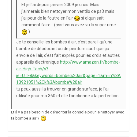
Et je l'ai depuis janvier 2009 je crois. Mais
j'aimerais bien nettoyer mon ventilo de ps3 mais
j'ai peur de la foutre en l'air
si qlqun sait
comment faire... (psst vous avez vu la super rime
)
Je te conseille les bombes à air, c'est pareil qu'une
bombe de déodorant ou de peinture sauf que ça
envoie de l'air, c'est fait exprès pour les ordis et autres
appareils électronique
http://www.amazon.fr/bombe-
air-High-Tech/s?
ie=UTF8&keywords=bombe%20air&page=1&rh=n%3A
13921051%2Ck%3Abombe%20air
tu peux aussi la trouver en grande surface, je l'ai
utilisée pour ma 360 et elle fonctionne à la perfection.
Et il y a pas besoin de démonter la console pour le nettoyer avec
ta bombe à air ?