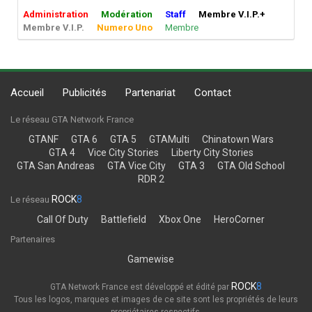
Administration
Modération
Staff
Membre V.I.P.+
Membre V.I.P.
Numero Uno
Membre
Accueil
Publicités
Partenariat
Contact
Le réseau GTA Network France
GTANF
GTA 6
GTA 5
GTAMulti
Chinatown Wars
GTA 4
Vice City Stories
Liberty City Stories
GTA San Andreas
GTA Vice City
GTA 3
GTA Old School
RDR 2
ROCK
8
Le réseau
Call Of Duty
Battlefield
Xbox One
HeroCorner
Partenaires
Gamewise
ROCK
8
GTA Network France est développé et édité par
Tous les logos, marques et images de ce site sont les propriétés de leurs
propriétaires respectifs.