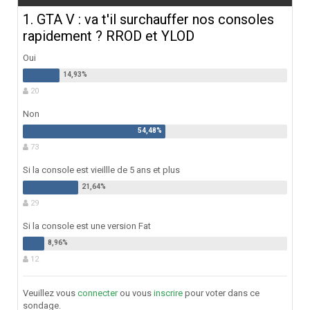
1. GTA V : va t'il surchauffer nos consoles
rapidement ? RROD et YLOD
Oui
20
Non
73
Si la console est vieillle de 5 ans et plus
29
Si la console est une version Fat
12
Veuillez vous
connecter
ou vous
inscrire
pour voter dans ce
sondage.