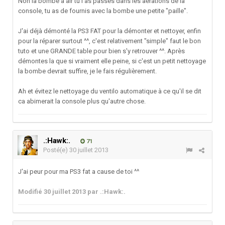
Non la bombe a air tu l'as passes dans les aérations de la
console, tu as de fournis avec la bombe une petite "paille".
J'ai déjà démonté la PS3 FAT pour la démonter et nettoyer, enfin
pour la réparer surtout ^^, c'est relativement "simple" faut le bon
tuto et une GRANDE table pour bien s'y retrouver ^^. Après
démontes la que si vraiment elle peine, si c'est un petit nettoyage
la bombe devrait suffire, je le fais régulièrement.
Ah et évitez le nettoyage du ventilo automatique à ce qu'il se dit
ca abimerait la console plus qu'autre chose.
.:Hawk:.
71
Posté(e)
30 juillet 2013
J'ai peur pour ma PS3 fat a cause de toi ^^
Modifié
30 juillet 2013
par .:Hawk:.