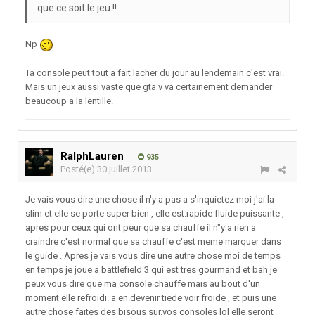
que ce soit le jeu !!
Np
Ta console peut tout a fait lacher du jour au lendemain c'est vrai.
Mais un jeux aussi vaste que gta v va certainement demander
beaucoup a la lentille.
RalphLauren
935
Posté(e)
30 juillet 2013
Je vais vous dire une chose il n'y a pas a s'inquietez moi j'ai la
slim et elle se porte super bien , elle est.rapide fluide puissante ,
apres pour ceux qui ont peur que sa chauffe il n"y a rien a
craindre c'est normal que sa chauffe c'est meme marquer dans
le guide . Apres je vais vous dire une autre chose moi de temps
en temps je joue a battlefield 3 qui est tres gourmand et bah je
peux vous dire que ma console chauffe mais au bout d'un
moment elle refroidi. a en.devenir tiede voir froide , et puis une
autre chose faites des bisous sur.vos consoles lol elle seront