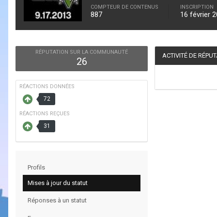
COMPTEUR DE CONTENUS
INSCRIPTION
887
16 février 
RÉPUTATION SUR LA COMMUNAUTÉ
ACTIVITÉ DE RÉPU
26
RÉACTIONS DONNÉES
72
RÉACTIONS REÇUES
31
Profils
Mises à jour du statut
Réponses à un statut