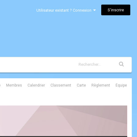
S’inscrire
Utilisateur existant ? Connexion
é
Membres
Calendrier
Classement
Carte
Règlement
Équipe