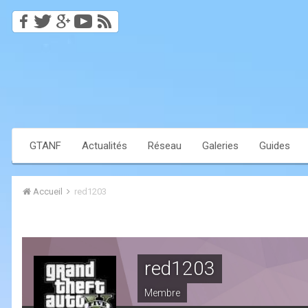
GTANF
Actualités
Réseau
Galeries
Guides
Accueil
red1203
red1203
Membre