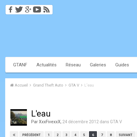
GTANF
Actualités
Réseau
Galeries
Guides
Accueil
Grand Theft Auto
GTA V
L'eau
L'eau
Par
XxxFivexxX
,
24 décembre 2012
dans
GTA V
1
2
3
4
5
6
7
8
PRÉCÉDENT
SUIVANT