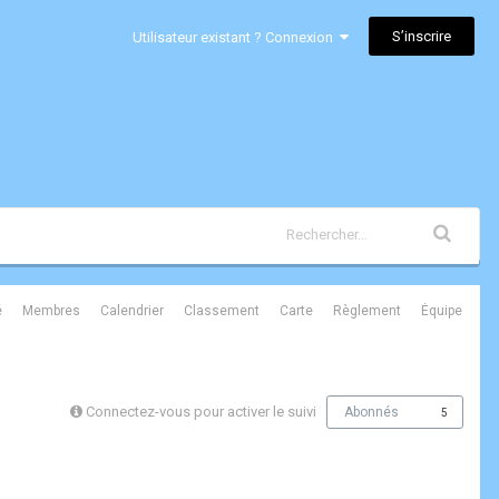
S’inscrire
Utilisateur existant ? Connexion
é
Membres
Calendrier
Classement
Carte
Règlement
Équipe
Connectez-vous pour activer le suivi
Abonnés
5