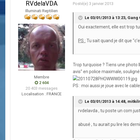
RVdelaVDA
Posté(e)
3 janvier 2013
Illuminati Reptilien
Le 03/01/2013 à 13:23, Gang O
Oui exactement, elle est trop tur
PS :
Tu sait quand je dit que "c'e
Trop turquoise ? Tiens une photo I
avis'' en police maximale, souligné
Membre
2 604
PS : moi aussi je joue avec le cable 
20 403 messages
Localisation :
FRANCE
Le 03/01/2013 à 14:48, mitkiln 
rvdelavda , tu poste un com jus
abusé , tu aurait pu lire les der