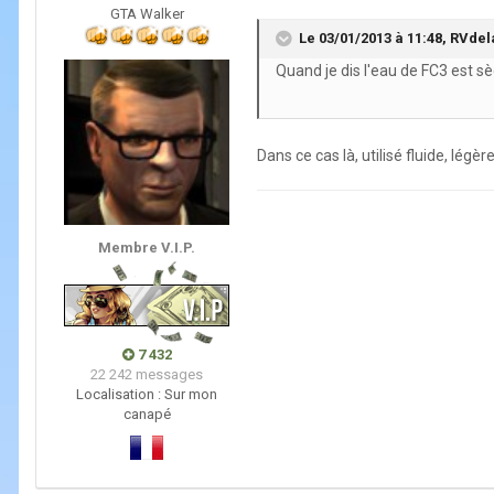
GTA Walker
Le 03/01/2013 à 11:48, RVdel
Quand je dis l'eau de FC3 est sè
Dans ce cas là, utilisé fluide, légè
Membre V.I.P.
7 432
22 242 messages
Localisation :
Sur mon
canapé