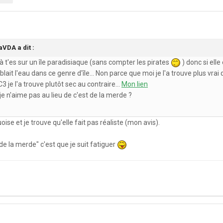
aVDA a dit :
 là t'es sur un île paradisiaque (sans compter les pirates
) donc si ell
it l'eau dans ce genre d'île... Non parce que moi je l'a trouve plus vrai 
3 je l'a trouve plutôt sec au contraire...
Mon lien
 je n'aime pas au lieu de c'est de la merde ?
ise et je trouve qu'elle fait pas réaliste (mon avis).
 de la merde" c'est que je suit fatiguer