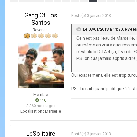
Gang Of Los
Posté(e)
3 janvier 2013
Santos
Le 03/01/2013 à 11:20, RVdel
Revenant
Ce n'est pas l'eau de Marseille,
ou même en vrai à quoi ressembla
c'est plutôt GTA 4 ça, l'eau de FC
PS : on t'as jamais appris à dire
Oui exactement, elle est trop turquo
PS :
Tu sait quand je dit que "c'est
Membre
110
2 260 messages
Localisation :
Marseille
LeSolitaire
Posté(e)
3 janvier 2013