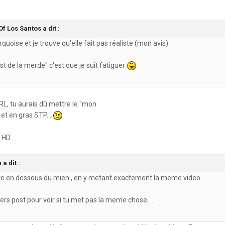
f Los Santos a dit :
quoise et je trouve qu'elle fait pas réaliste (mon avis).
st de la merde" c'est que je suit fatiguer
RL, tu aurais dû mettre le ''mon
 et en gras STP...
HD...
a dit :
te en dessous du mien , en y metant exactement la meme video .....
niers post pour voir si tu met pas la meme chose....