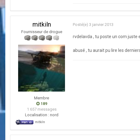
mitkiln
Posté(e)
3 janvier 2013
Fournisseur de drogue
rvdelavda , tu poste un com juste
abusé , tu aurait pu lire les dernie
Membre
189
1 657 messages
Localisation :
nord
mitkiln