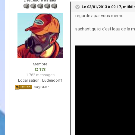
Descendre en haut
Le 03/01/2013 à 09:17, mitkiln 
regardez par vous meme :
sachant qu ici c'est leau de la m
Membre
173
1 762 messages
Localisation :
Ludendorff
GuglixMan