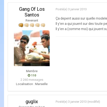
Gang Of Los
Posté(e)
3 janvier 2013
Santos
Ça depent aussi sur quelle modele 
Revenant
Il y'en a qui jouent sur des toute p
Il y'en a (comme moi) qui jouent s
Membre
110
2 260 messages
Localisation :
Marseille
guglix
Posté(e)
3 janvier 2013
(modifié)