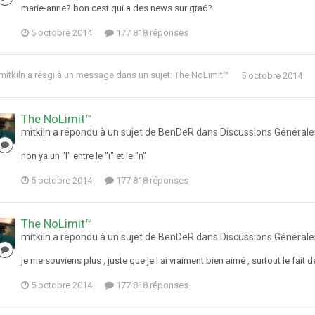
marie-anne? bon cest qui a des news sur gta6?
5 octobre 2014
177 818 réponses
mitkiln
a réagi à un message dans un sujet:
The NoLimit™
5 octobre 2014
The NoLimit™
mitkiln a répondu à un sujet de BenDeR dans
Discussions Générale
non ya un "l" entre le "i" et le "n"
5 octobre 2014
177 818 réponses
The NoLimit™
mitkiln a répondu à un sujet de BenDeR dans
Discussions Générale
je me souviens plus , juste que je l ai vraiment bien aimé , surtout le fait
5 octobre 2014
177 818 réponses