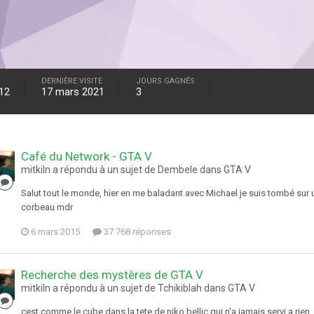
DERNIÈRE VISITE
JOURS GAGNÉS
012
17 mars 2021
3
Café du Network - GTA V
mitkiln a répondu à un sujet de Dembele dans
GTA V
Salut tout le monde, hier en me baladant avec Michael je suis tombé sur une
corbeau mdr
6 mars 2015
37 768 réponses
Recherche des mystères de GTA V
mitkiln a répondu à un sujet de Tchikiblah dans
GTA V
cest comme le cube dans la tete de niko bellic qui n'a jamais servi a rien ...