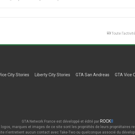
Toute l’activit
Vice City Stories
Liberty City Stories
GTA San Andreas
GTA Vice C
ROCK
8
GTA Network France est développé et édité par
 logos, marques et images de ce site sont les propriétés de leurs propriétaires re
ite n'entretient aucun contact avec Take-Two ou quelconque associé du dévelop