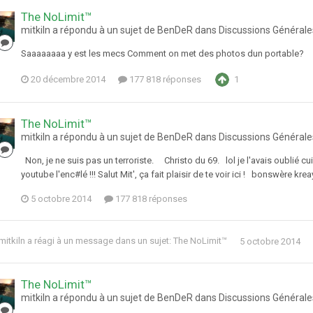
The NoLimit™
mitkiln a répondu à un sujet de BenDeR dans
Discussions Générale
Saaaaaaaa y est les mecs Comment on met des photos dun portable?
20 décembre 2014
177 818 réponses
1
The NoLimit™
mitkiln a répondu à un sujet de BenDeR dans
Discussions Générale
Non, je ne suis pas un terroriste. Christo du 69. lol je l'avais oublié cui
youtube l'enc#lé !!! Salut Mit', ça fait plaisir de te voir ici ! bonswère kr
5 octobre 2014
177 818 réponses
mitkiln
a réagi à un message dans un sujet:
The NoLimit™
5 octobre 2014
The NoLimit™
mitkiln a répondu à un sujet de BenDeR dans
Discussions Générale