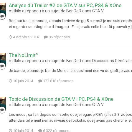
Analyse du Trailer #2 de GTA V sur PC, PS4 & XOne
mitkiln a répondu à un sujet de BenDeR dans
GTA V
Bonjour tout le monde , depuis l'arrivée de gta5 sur ps3 je me suis empêc
et regarder une vingtaine d images) Et la je vais enfin bientôt pourvoir y 
4 octobre 2014
86 réponses
The NoLimit™
mitkiln a répondu à un sujet de BenDeR dans
Discussions Générale
Je bande je bande je bande Moi qui ai quasiment rien vu de gta5, je va
10 juin 2014
177 818 réponses
Topic de Discussion de GTA V : PC, PS4 & XOne
mitkiln a répondu à un sujet de BenDeR dans
GTA V
Les mecs , ça fait depuis son sortie que je regarde RIEN (allez 2-3 vidéos )
attendais tellement rien au niveau de rockstar, que j avais pas cherché, 
10 juin 2014
6 322 réponses