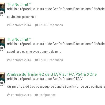
The NoLimit™
mitkiln a répondu à un sujet de BenDeR dans
Discussions Générale
aoubit moi je connais
5 octobre 2014
177 818 réponses
The NoLimit™
mitkiln a répondu à un sujet de BenDeR dans
Discussions Générale
LeSolitaire ca rime avec pomme de terre
5 octobre 2014
177 818 réponses
Analyse du Trailer #2 de GTA V sur PC, PS4 & XOne
mitkiln a répondu à un sujet de BenDeR dans
GTA V
Oui puis il y a déjà eu beaucoup de bundle Sony/ r* ... Je suis confiant l
4 octobre 2014
86 réponses