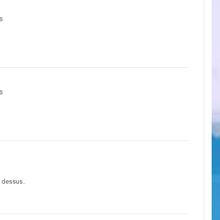
s
s
a dessus..