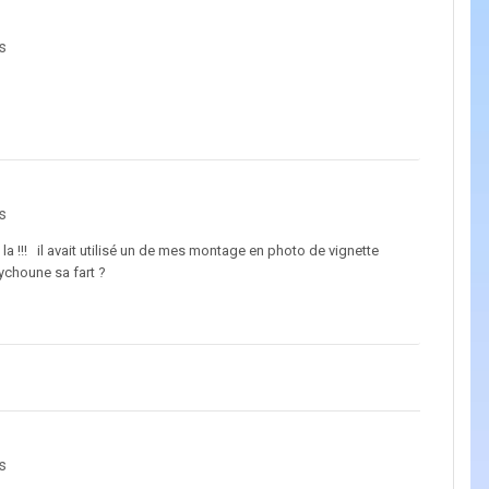
s
s
 la !!! il avait utilisé un de mes montage en photo de vignette
eaychoune sa fart ?
s