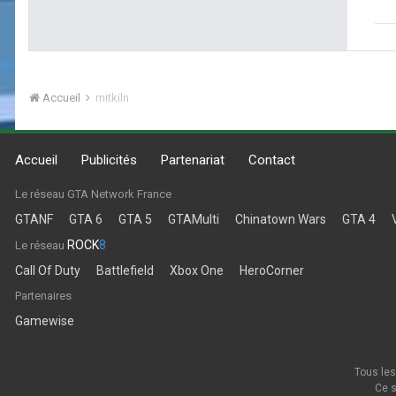
Accueil
mitkiln
Accueil
Publicités
Partenariat
Contact
Le réseau GTA Network France
GTANF
GTA 6
GTA 5
GTAMulti
Chinatown Wars
GTA 4
ROCK
8
Le réseau
Call Of Duty
Battlefield
Xbox One
HeroCorner
Partenaires
Gamewise
Tous les
Ce s