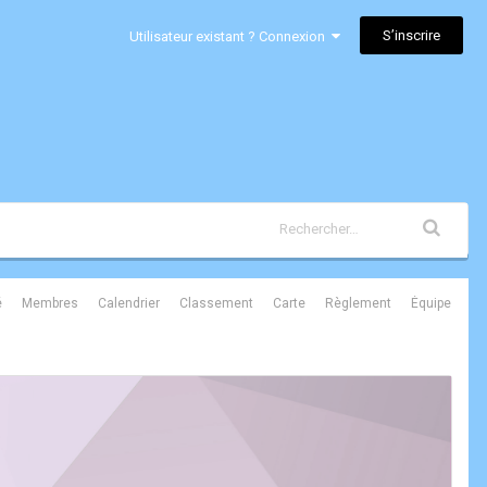
S’inscrire
Utilisateur existant ? Connexion
é
Membres
Calendrier
Classement
Carte
Règlement
Équipe