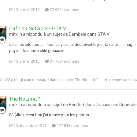
10 janvier 2015
22 969 réponses
Café du Network - GTA V
mitkiln a répondu à un sujet de Dembele dans
GTA V
salut les biloutes...... bon ca y est jai decouvert le jeu , la carte ..... ma
payer.... la sony a chié graaaave
10 janvier 2015
37 768 réponses
Yan22
a réagi à un message dans un sujet:
The NoLimit™
20 décembre 2014
The NoLimit™
mitkiln a répondu à un sujet de BenDeR dans
Discussions Générale
PS (4lol): c'est bon j'ai trouvé pour les photos
20 décembre 2014
177 818 réponses