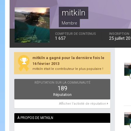
mitkiln
Membre
COMPTEUR DE CONTENUS
INSCRIPTION
1 657
25 juillet 2
mitkiln a gagné pour la dernière fois le
16 février 2013
mitkiln était le contributeur le plus populaire !
RÉPUTATION SUR LA COMMUNAUTÉ
189
Réputation
Afficher l’activité de réputation
À PROPOS DE MITKILN