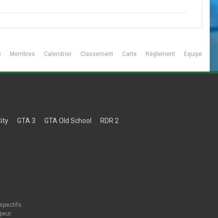
é
Membres
Calendrier
Classement
Carte
Règlement
Équipe
ity
GTA 3
GTA Old School
RDR 2
spectifs.
peur.