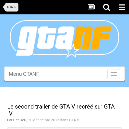
GTA 5
Menu GTANF
Toggle
navigati
Le second trailer de GTA V recréé sur GTA
IV
Par
BenDeR
,
20 décembre 2012
dans
GTA 5