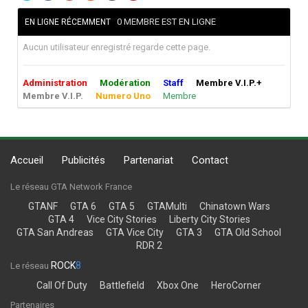
0 MEMBRE EST EN LIGNE
EN LIGNE RÉCEMMENT
Aucun utilisateur enregistré regarde cette page.
Administration
Modération
Staff
Membre V.I.P.+
Membre V.I.P.
Numero Uno
Membre
Accueil
Publicités
Partenariat
Contact
Le réseau GTA Network France
GTANF
GTA 6
GTA 5
GTAMulti
Chinatown Wars
GTA 4
Vice City Stories
Liberty City Stories
GTA San Andreas
GTA Vice City
GTA 3
GTA Old School
RDR 2
ROCK
8
Le réseau
Call Of Duty
Battlefield
Xbox One
HeroCorner
Partenaires