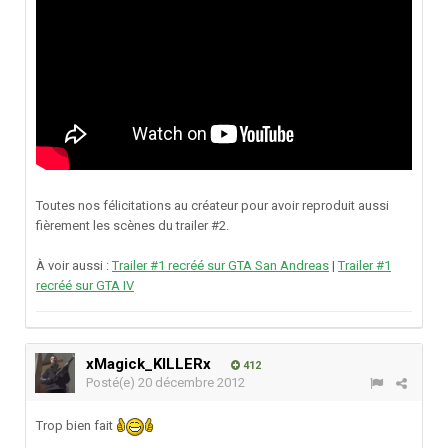
Toutes nos félicitations au créateur pour avoir reproduit aussi
fièrement les scènes du trailer #2.
À voir aussi :
Trailer #1 recréé sur GTA San Andreas
|
Trailer #1
recréé sur GTA IV
xMagick_KILLERx
412
Posté(e)
20 décembre 2012
Trop bien fait