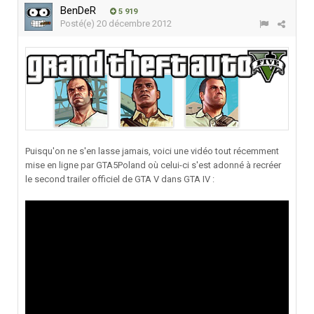
BenDeR
5 919
Posté(e)
20 décembre 2012
Puisqu'on ne s'en lasse jamais, voici une vidéo tout récemment
mise en ligne par GTA5Poland où celui-ci s'est adonné à recréer
le second trailer officiel de GTA V dans GTA IV :