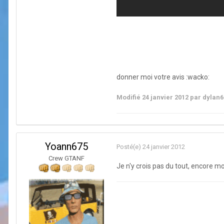
donner moi votre avis :wacko:
Modifié
24 janvier 2012
par dylan6
Yoann675
Posté(e)
24 janvier 2012
Crew GTANF
Je n'y crois pas du tout, encore m