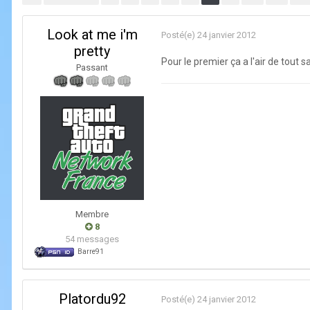
Look at me i'm
Posté(e)
24 janvier 2012
pretty
Pour le premier ça a l'air de tout
Passant
Membre
8
54 messages
Barre91
Platordu92
Posté(e)
24 janvier 2012