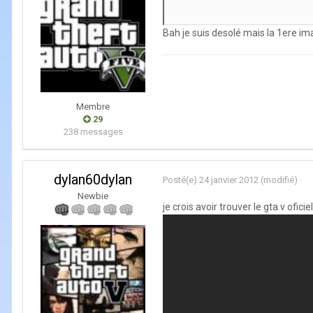
Bah je suis desolé mais la 1ere i
Membre
29
238 messages
dylan60dylan
Posté(e)
24 janvier 2012
(modifié)
Newbie
je crois avoir trouver le gta v ofici