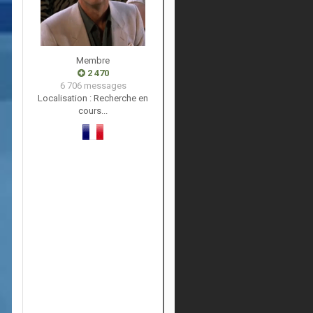
Membre
2 470
6 706 messages
Localisation :
Recherche en
cours...