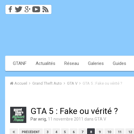
GTANF
Actualités
Réseau
Galeries
Guides
Accueil
Grand Theft Auto
GTA V
GTA 5 : Fake ou vérité ?
GTA 5 : Fake ou vérité ?
Par
wrig
,
11 novembre 2011
dans
GTA V
3
4
5
6
7
8
9
10
11
12
PRÉCÉDENT