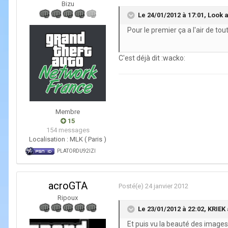
Bizu
Le 24/01/2012 à 17:01, Look at
Pour le premier ça a l'air de to
C'est déjà dit :wacko:
Membre
15
154 messages
Localisation :
MLK ( Paris )
PLATORDU92IZI
acroGTA
Posté(e)
24 janvier 2012
Ripoux
Le 23/01/2012 à 22:02, KRIEK a
Et puis vu la beauté des images,