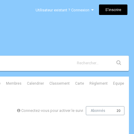
S’inscrire
Utilisateur existant ? Connexion
é
Membres
Calendrier
Classement
Carte
Règlement
Équipe
Connectez-vous pour activer le suivi
Abonnés
20