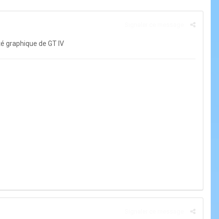
Signaler ce message
ité graphique de GT IV
Signaler ce message