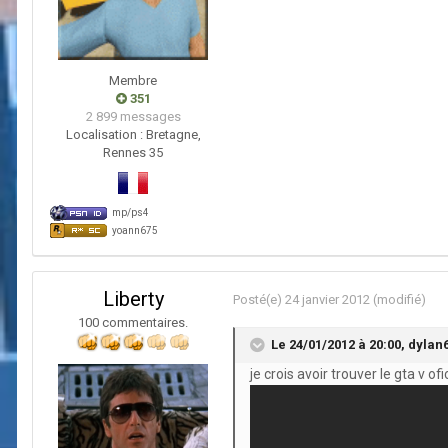
Membre
351
2 899 messages
Localisation :
Bretagne,
Rennes 35
mp/ps4
yoann675
Liberty
Posté(e)
24 janvier 2012
(modifié)
100 commentaires.
Le 24/01/2012 à 20:00, dylan6
je crois avoir trouver le gta v of