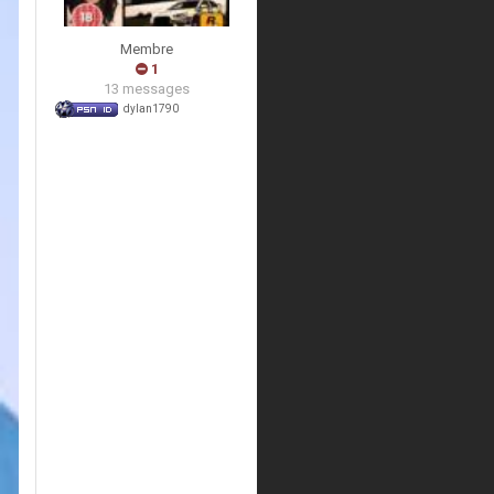
Membre
1
13 messages
dylan1790