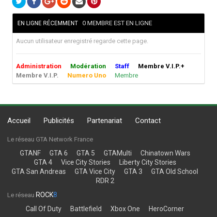
0 MEMBRE EST EN LIGNE
EN LIGNE RÉCEMMENT
Aucun utilisateur enregistré regarde cette page.
Administration
Modération
Staff
Membre V.I.P.+
Membre V.I.P.
Numero Uno
Membre
Accueil
Publicités
Partenariat
Contact
Le réseau GTA Network France
GTANF
GTA 6
GTA 5
GTAMulti
Chinatown Wars
GTA 4
Vice City Stories
Liberty City Stories
GTA San Andreas
GTA Vice City
GTA 3
GTA Old School
RDR 2
ROCK
8
Le réseau
Call Of Duty
Battlefield
Xbox One
HeroCorner