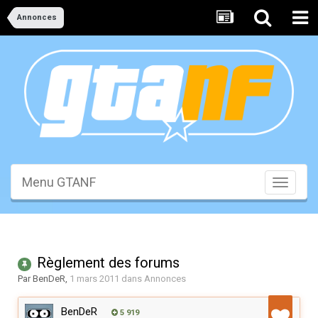
Annonces
Menu GTANF
Toggle
navigati
Règlement des forums
Par
BenDeR
,
1 mars 2011
dans
Annonces
BenDeR
5 919